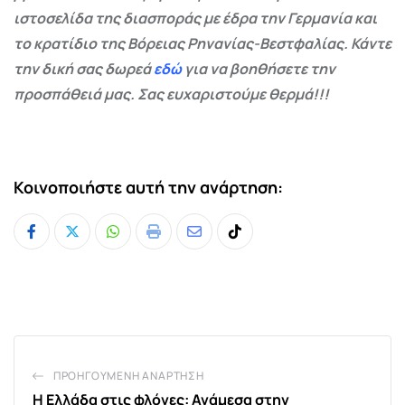
ιστοσελίδα της διασποράς με έδρα την Γερμανία και
το κρατίδιο της Βόρειας Ρηνανίας-Βεστφαλίας. Κάντε
την δική σας δωρεά
εδώ
για να βοηθήσετε την
προσπάθειά μας. Σας ευχαριστούμε θερμά!!!
Κοινοποιήστε αυτή την ανάρτηση:
Whatsapp
Print
Share
Tiktok
via
Email
ΠΡΟΗΓΟΎΜΕΝΗ ΑΝΆΡΤΗΣΗ
Η Ελλάδα στις φλόγες: Ανάμεσα στην