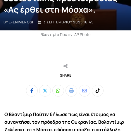
«Ας έρθει στη Μόσχα».
BY
E-ENIMEROSI
3 ΣΕΠΤΕΜΒΡΊΟΥ 2025 16:45
Βλαντιμίρ Πούτιν. AP Photo
SHARE
Whatsapp
Print
Share
Tiktok
via
Email
Ο Βλαντίμιρ Πούτιν δήλωσε πως είναι έτοιμος να
συναντήσει τον πρόεδρο της Ουκρανίας, Βολοντίμιρ
Ζελένσκι, στη Μόσχα, εφόσον υπάρξει η κατάλληλη