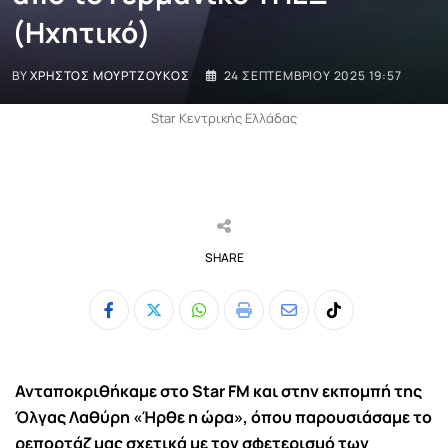
(Ηχητικό)
BY
ΧΡΉΣΤΟΣ ΜΟΥΡΤΖΟΎΚΟΣ
24 ΣΕΠΤΕΜΒΡΊΟΥ 2025 19:57
Star Κεντρικής Ελλάδας
SHARE
Whatsapp
Print
Share
Tiktok
via
Email
Ανταποκριθήκαμε στο
Star FM
και στην εκπομπή της
Όλγας Λαθύρη «Ήρθε η ώρα»
, όπου παρουσιάσαμε το
ρεπορτάζ μας σχετικά με τον σφετερισμό των