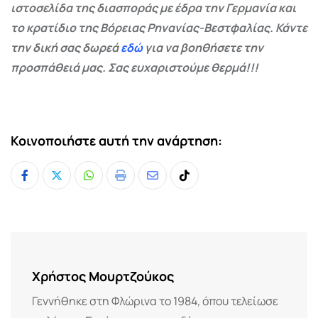
ιστοσελίδα της διασποράς με έδρα την Γερμανία και
το κρατίδιο της Βόρειας Ρηνανίας-Βεστφαλίας. Κάντε
την δική σας δωρεά
εδώ
για να βοηθήσετε την
προσπάθειά μας. Σας ευχαριστούμε θερμά!!!
Κοινοποιήστε αυτή την ανάρτηση:
Whatsapp
Print
Share
Tiktok
via
Email
Χρήστος Μουρτζούκος
Γεννήθηκε στη Φλώρινα το 1984, όπου τελείωσε