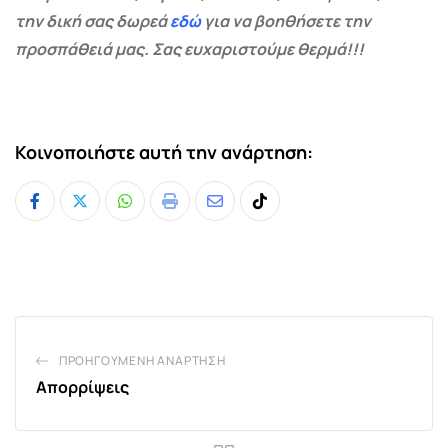
την δική σας δωρεά
εδώ
για να βοηθήσετε την
προσπάθειά μας. Σας ευχαριστούμε θερμά!!!
Κοινοποιήστε αυτή την ανάρτηση:
Whatsapp
Print
Share
Tiktok
via
Email
ΠΡΟΗΓΟΎΜΕΝΗ ΑΝΆΡΤΗΣΗ
Απορρίψεις