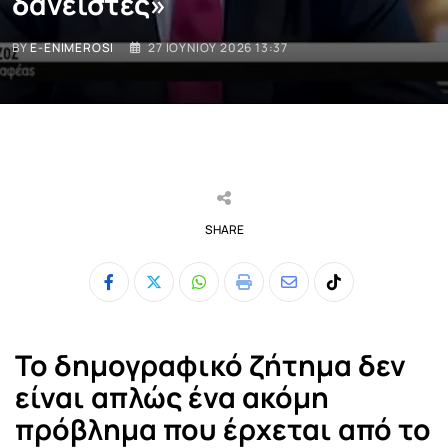
δανειστές»
BY
E-ENIMEROSI
27 ΙΟΥΝΊΟΥ 2026 13:37
SHARE
Whatsapp
Print
Share
Tiktok
via
Email
Το δημογραφικό ζήτημα δεν
είναι απλώς ένα ακόμη
πρόβλημα που έρχεται από το