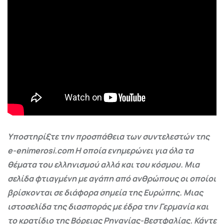
Υποστηρίξτε την προσπάθεια των συντελεστών της
e-enimerosi.com Η οποία ενημερώνει για όλα τα
θέματα του ελληνισμού αλλά και του κόσμου. Μια
σελίδα φτιαγμένη με αγάπη από ανθρώπους οι οποίοι
βρίσκονται σε διάφορα σημεία της Ευρώπης. Μιας
ιστοσελίδα της διασποράς με έδρα την Γερμανία και
το κρατίδιο της Βόρειας Ρηνανίας-Βεστφαλίας. Κάντε