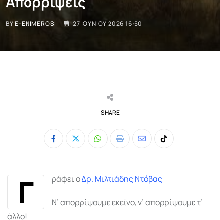
Απορρίψεις
BY
E-ENIMEROSI
27 ΙΟΥΝΊΟΥ 2026 16:50
SHARE
Whatsapp
Print
Share
Tiktok
via
Email
Γ
ράφει ο
Δρ. Μιλτιάδης Ντόβας
Ν’ απορρίψουμε εκείνο, ν’ απορρίψουμε τ’
άλλο!