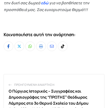
την δική σας δωρεά
εδώ
για να βοηθήσετε την
προσπάθειά μας. Σας ευχαριστούμε θερμά!!!
Κοινοποιήστε αυτή την ανάρτηση:
Whatsapp
Print
Share
Tiktok
via
Email
ΠΡΟΗΓΟΎΜΕΝΗ ΑΝΆΡΤΗΣΗ
Ο Πύργιος Ιστορικός – Συγγραφέας και
Δημοσιογράφος της “ΠΡΩΤΗΣ” Θεόδωρος
Λάμπρος στο 3ο Θερινό Σχολείο του Δήμου