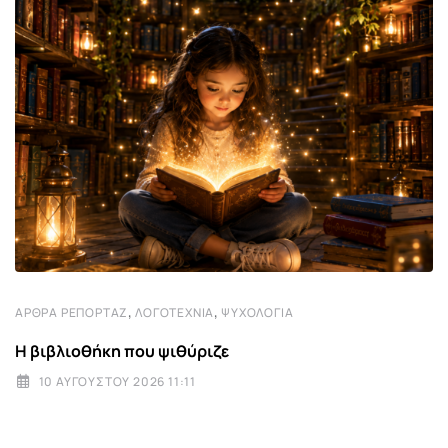
,
,
ΆΡΘΡΑ ΡΕΠΟΡΤΆΖ
ΛΟΓΟΤΕΧΝΊΑ
ΨΥΧΟΛΟΓΊΑ
Η βιβλιοθήκη που ψιθύριζε
10 ΑΥΓΟΎΣΤΟΥ 2026 11:11