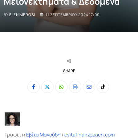
Μειονεκτήματα & Δεδομένα
BY
E-ENIMEROSI
11 ΣΕΠΤΕΜΒΡΊΟΥ 2024 17:00
SHARE
Whatsapp
Print
Share
Tiktok
via
Email
Γράφει η
Εβίτα Μανούδη
/
evitafinanzcoach.com