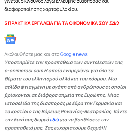
γίνεται ο κίνδυνος λόγω έλλειψης διασποράς και
διαφοροποίησης χαρτοφυλακίου.
5 ΠΡΑΚΤΙΚΑ ΕΡΓΑΛΕΙΑ ΓΙΑ ΤΑ ΟΙΚΟΝΟΜΙΚΑ ΣΟΥ
ΕΔΩ
Ακολουθήστε μας και στο
Google
news.
Υποστηρίξτε την προσπάθεια των συντελεστών της
e-enimerosi.com Η οποία ενημερώνει για όλα τα
θέματα του ελληνισμού αλλά και του κόσμου. Μια
σελίδα φτιαγμένη με αγάπη από ανθρώπους οι οποίοι
βρίσκονται σε διάφορα σημεία της Ευρώπης. Μιας
ιστοσελίδα της διασποράς με έδρα την Γερμανία και
το κρατίδιο της Βόρειας Ρηνανίας-Βεστφαλίας. Κάντε
την δική σας δωρεά
εδώ
για να βοηθήσετε την
προσπάθειά μας. Σας ευχαριστούμε θερμά!!!