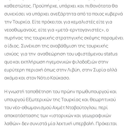
καθεστώτος. Προϋπήρχε, υπάρχει και πιθανότατα θα
συνεχίσει να υπάρχει ανεξάρτητα από το ποιος κυβερνά
την Τουρκία. Είτε πρόκειται για κεμαλιστές είτε για
νεοοθωμανούς, είτε για «μετά-ερντογανιστές», ο
πυρήνας της τουρκικής στρατηγικής σκέψης παραμένει
ο ίδιος. Συνέχιση της αναβάθμιση της τουρκικής
ισχύος
για την
αναθεώρηση του υφιστάμενου status
quo και εκπλήρωση ηγεμονικών φιλοδοξιών στην
ευρύτερη περιοχή όπως στην Λιβύη, στην Συρία αλλά
ακόμα και στον Νότιο Καύκασο.
Η γνωστή τοποθέτηση του πρώην πρωθυπουργού και
υπουργού Εξωτερικών της Τουρκίας και θεωρητικού
του νέο-οθωμανισμού Αχμέτ Νταβούτογλου, περί
αποκατάστασης των «ιστορικών και γεωγραφικών
λαθών» δεν συνιστά μία λεκτική υπερβολή. Πρόκειται