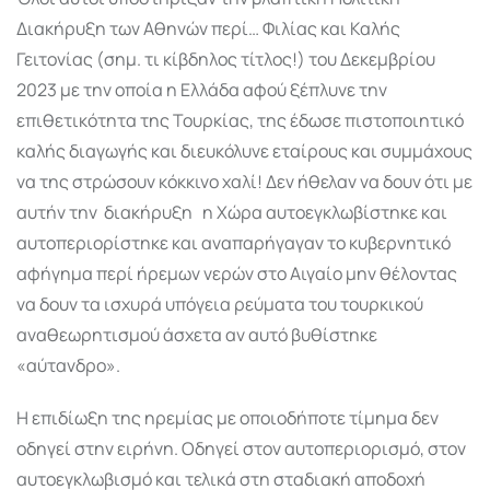
Διακήρυξη των Αθηνών περί… Φιλίας και Καλής
Γειτονίας (σημ. τι κίβδηλος τίτλος!) του Δεκεμβρίου
2023 με την οποία η Ελλάδα αφού ξέπλυνε την
επιθετικότητα της Τουρκίας, της έδωσε πιστοποιητικό
καλής διαγωγής και διευκόλυνε εταίρους και συμμάχους
να της στρώσουν κόκκινο χαλί! Δεν ήθελαν να δουν ότι με
αυτήν την
διακήρυξη
η Χώρα αυτοεγκλωβίστηκε και
αυτοπεριορίστηκε και αναπαρήγαγαν το κυβερνητικό
αφήγημα περί ήρεμων νερών στο Αιγαίο μην θέλοντας
να δουν τα ισχυρά υπόγεια ρεύματα του τουρκικού
αναθεωρητισμού άσχετα αν αυτό βυθίστηκε
«αύτανδρο».
Η επιδίωξη της ηρεμίας με οποιοδήποτε τίμημα δεν
οδηγεί στην ειρήνη. Οδηγεί στον αυτοπεριορισμό, στον
αυτοεγκλωβισμό και τελικά στη σταδιακή αποδοχή