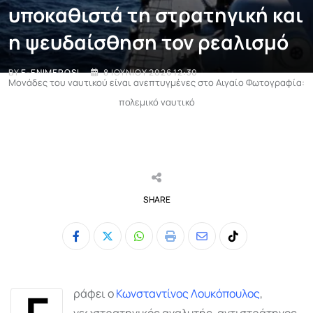
υποκαθιστά τη στρατηγική και
η ψευδαίσθηση τον ρεαλισμό
BY
E-ENIMEROSI
8 ΙΟΥΝΊΟΥ 2026 12:30
Μονάδες του ναυτικού είναι ανεπτυγμένες στο Αιγαίο Φωτογραφία:
πολεμικό ναυτικό
SHARE
Whatsapp
Print
Share
Tiktok
via
Email
Γ
ράφει ο
Κωνσταντίνος Λουκόπουλος
,
γεωστρατηγικός αναλυτής, αντιστράτηγος