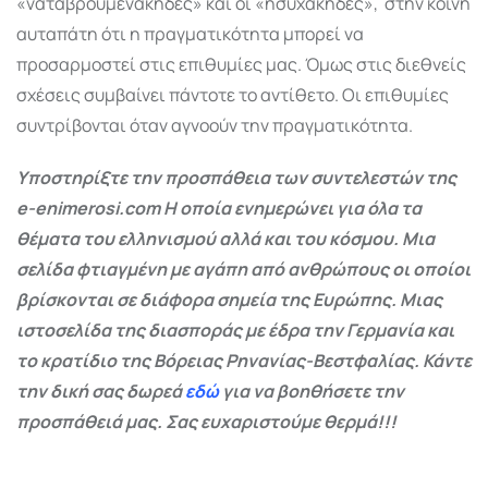
«ναταβρουμενάκηδες» και οι «ησυχάκηδες»,
στην κοινή
αυταπάτη ότι η πραγματικότητα μπορεί να
προσαρμοστεί στις επιθυμίες μας. Όμως στις διεθνείς
σχέσεις συμβαίνει πάντοτε το αντίθετο. Οι επιθυμίες
συντρίβονται όταν αγνοούν την πραγματικότητα.
Υποστηρίξτε την προσπάθεια των συντελεστών της
e-enimerosi.com Η οποία ενημερώνει για όλα τα
θέματα του ελληνισμού αλλά και του κόσμου. Μια
σελίδα φτιαγμένη με αγάπη από ανθρώπους οι οποίοι
βρίσκονται σε διάφορα σημεία της Ευρώπης. Μιας
ιστοσελίδα της διασποράς με έδρα την Γερμανία και
το κρατίδιο της Βόρειας Ρηνανίας-Βεστφαλίας. Κάντε
την δική σας δωρεά
εδώ
για να βοηθήσετε την
προσπάθειά μας. Σας ευχαριστούμε θερμά!!!