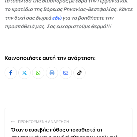
ιστοσελίδα της διασποράς με έδρα την Γερμανία και
το κρατίδιο της Βόρειας Ρηνανίας-Βεστφαλίας. Κάντε
την δική σας δωρεά
εδώ
για να βοηθήσετε την
προσπάθειά μας. Σας ευχαριστούμε θερμά!!!
Κοινοποιήστε αυτή την ανάρτηση:
Whatsapp
Print
Share
Tiktok
via
Email
ΠΡΟΗΓΟΎΜΕΝΗ ΑΝΆΡΤΗΣΗ
Όταν ο ευσεβής πόθος υποκαθιστά τη