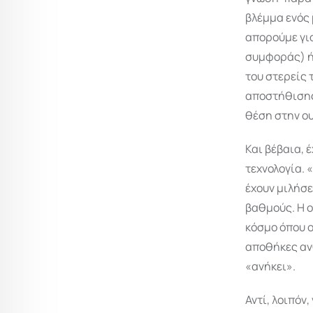
βλέμμα ενός 
απορούμε για
συμφοράς) ή 
του στερείς 
αποστήθισης 
θέση στην ο
Και βέβαια, 
τεχνολογία. «
έχουν μιλήσε
βαθμούς. Η ο
κόσμο όπου ο
αποθήκες ανθ
«ανήκει».
Αντί, λοιπόν