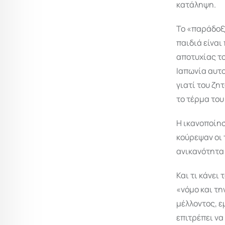
κατάληψη.
Το «παράδοξο
παιδιά είναι
αποτυχίας το
Ιαπωνία αυτο
γιατί του ζη
το τέρμα του
Η ικανοποίησ
κούρεψαν οι 
ανικανότητα 
Και τι κάνει
«νόμο και τη
μέλλοντος, ε
επιτρέπει να