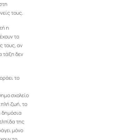
στη
νείς τους.
τή η
έχουν το
ς τους, αν
α τάξη δεν
οράει το
σημο σχολείο
ιπλή ζωή, το
η δημόσια
 ελπίδα της
ράγει μόνο
χουν το