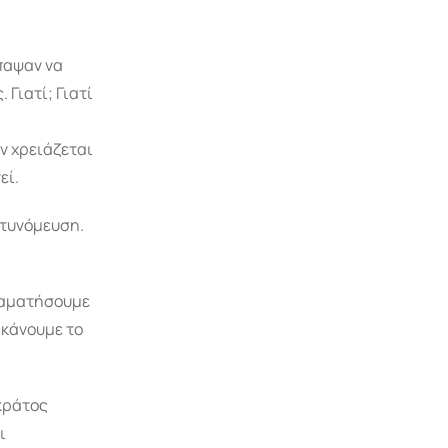
παψαν να
Γιατί; Γιατί
ν χρειάζεται
εί.
στυνόμευση.
σταματήσουμε
ακάνουμε το
 κράτος
ι