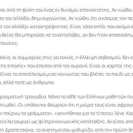
ναι από τη φύση του ένας εν δυνάμει επαναστάτης. Αν νιώθει
θα τον αλλάξει δημιουργώντας. Αν νιώθει ότι ο κόσμος τον π
α τον αλλάξει καταστρέφοντας. Είναι τόσο απλό, που ακόμα 
δείας θα μπορούσε να το καταλάβει, αν δεν ήταν απασχολημ
πουσίες.
λεία, οι συμμορίες στις γειτονιές, η έλλειψη σεβασμού, δεν ε
ης εποχής» που έπεσαν από τον ουρανό. Είναι οι καρποί της
Είναι το αποτέλεσμα μιας κοινωνίας που βλέπει το παιδί ως
, αλλά ποτέ ως άνθρωπο.
πραγματική τραγωδία. Μόνο το 48% των Ελλήνων μαθητών πισ
λτιωθεί. Οι υπόλοιποι θεωρούν ότι η μοίρα τους είναι σφρα
εν παίρνω τα γράμματα», «γεννήθηκα για το τίποτα» λένε. Και
λείο λειτουργεί ως φίλτρο κοινωνικής κατάταξης. Αν είσαι απ
τη Δραπετσώνα, το σύστημα σου ψιθυρίζει από την πρώτη δ