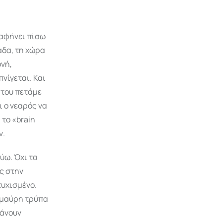
 αφήνει πίσω
άδα, τη χώρα
ονή,
νίγεται. Και
 του πετάμε
ι ο νεαρός να
 το «brain
ν.
ύω. Όχι τα
ς στην
τυχισμένο.
 μαύρη τρύπα
κάνουν