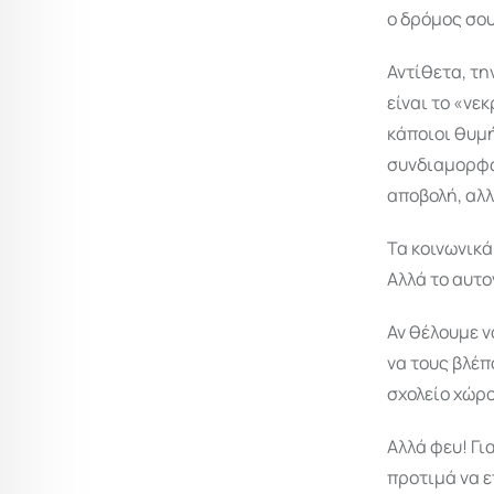
ο δρόμος σου
Αντίθετα, τη
είναι το «νε
κάποιοι θυμή
συνδιαμορφωτ
αποβολή, αλλ
Τα κοινωνικά
Αλλά το αυτο
Αν θέλουμε 
να τους βλέπ
σχολείο χώρ
Αλλά φευ! Γι
προτιμά να ε