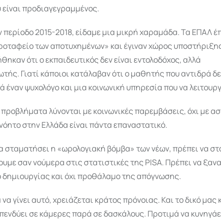
 είναι προδιαγεγραμμένος.
ν περίοδο 2015-2018, είδαμε μια μικρή χαραμάδα. Τα ΕΠΑΛ έ
κροταφείο των αποτυχημένων» και έγιναν χώρος υποστήριξης. 
θηκαν ότι ο εκπαιδευτικός δεν είναι εντολοδόχος, αλλά
ής. Γιατί κάποιοι κατάλαβαν ότι ο μαθητής που αντιδρά δε
ά έναν ψυχολόγο και μια κοινωνική υπηρεσία που να λειτουργ
 προβλήματα λύνονται με κοινωνικές παρεμβάσεις, όχι με α
νόητο στην Ελλάδα είναι πάντα επαναστατικό.
να σταματήσει η «ωρολογιακή βόμβα» των νέων, πρέπει να 
ουμε σαν νούμερα στις στατιστικές της PISA. Πρέπει να ξαν
ο δημιουργίας και όχι προθάλαμο της απόγνωσης.
α να γίνει αυτό, χρειάζεται κράτος πρόνοιας. Και το δικό μας
πενδύει σε κάμερες παρά σε δασκάλους. Προτιμά να κυνηγάε