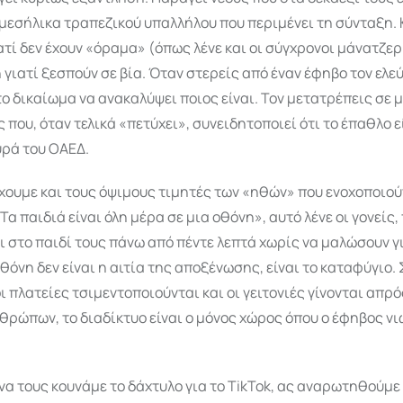
μεσήλικα τραπεζικού υπαλλήλου που περιμένει τη σύνταξη. 
τί δεν έχουν «όραμα» (όπως λένε και οι σύγχρονοι μάνατζερ
γιατί ξεσπούν σε βία. Όταν στερείς από έναν έφηβο τον ελε
το δικαίωμα να ανακαλύψει ποιος είναι. Τον μετατρέπεις σε 
που, όταν τελικά «πετύχει», συνειδητοποιεί ότι το έπαθλο ε
υρά του ΟΑΕΔ.
έχουμε και τους όψιμους τιμητές των «ηθών» που ενοχοποιού
Τα παιδιά είναι όλη μέρα σε μια οθόνη», αυτό λένε οι γονείς,
ι στο παιδί τους πάνω από πέντε λεπτά χωρίς να μαλώσουν γ
θόνη δεν είναι η αιτία της αποξένωσης, είναι το καταφύγιο. 
ι πλατείες τσιμεντοποιούνται και οι γειτονιές γίνονται απ
ρώπων, το διαδίκτυο είναι ο μόνος χώρος όπου ο έφηβος νι
, να τους κουνάμε το δάχτυλο για το TikTok, ας αναρωτηθούμε 