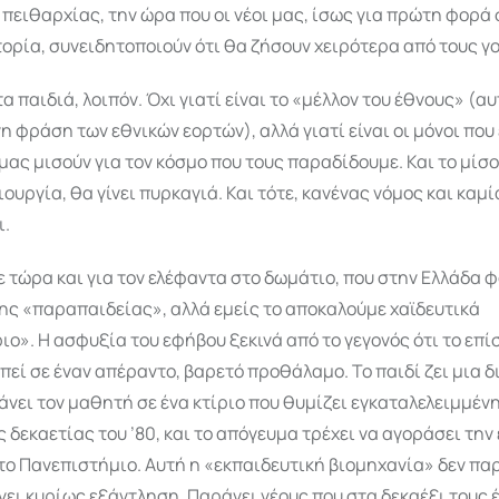
ειθαρχίας, την ώρα που οι νέοι μας, ίσως για πρώτη φορά 
ορία, συνειδητοποιούν ότι θα ζήσουν χειρότερα από τους γο
α παιδιά, λοιπόν. Όχι γιατί είναι το «μέλλον του έθνους» (αυ
 φράση των εθνικών εορτών), αλλά γιατί είναι οι μόνοι που 
μας μισούν για τον κόσμο που τους παραδίδουμε. Και το μίσο
ιουργία, θα γίνει πυρκαγιά. Και τότε, κανένας νόμος και καμί
ι.
 τώρα και για τον ελέφαντα στο δωμάτιο, που στην Ελλάδα φ
ης «παραπαιδείας», αλλά εμείς το αποκαλούμε χαϊδευτικά
ο». Η ασφυξία του εφήβου ξεκινά από το γεγονός ότι το επί
πεί σε έναν απέραντο, βαρετό προθάλαμο. Το παιδί ζει μια δ
νει τον μαθητή σε ένα κτίριο που θυμίζει εγκαταλελειμμέν
 δεκαετίας του ’80, και το απόγευμα τρέχει να αγοράσει την
ο Πανεπιστήμιο. Αυτή η «εκπαιδευτική βιομηχανία» δεν πα
ει κυρίως εξάντληση. Παράγει νέους που στα δεκαέξι τους έ