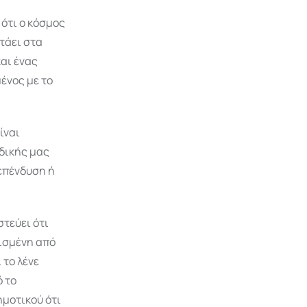
 ότι ο κόσμος
ετάει στα
και ένας
ένος με το
ίναι
 δικής μας
 επένδυση ή
τεύει ότι
γισμένη από
 το λένε
ό το
ημοτικού ότι