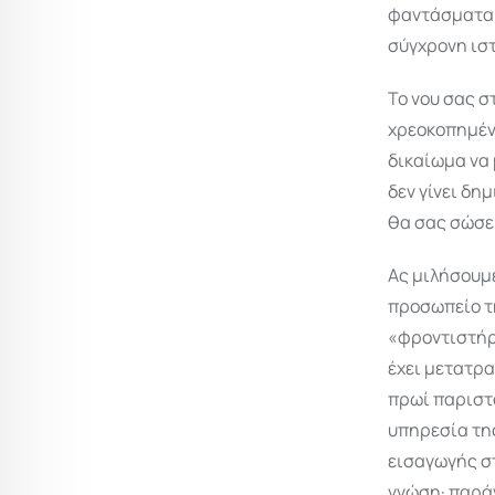
φαντάσματα π
σύγχρονη ιστ
Το νου σας στ
χρεοκοπημένη
δικαίωμα να 
δεν γίνει δημ
θα σας σώσε
Ας μιλήσουμε
προσωπείο τ
«φροντιστήρι
έχει μετατρα
πρωί παριστά
υπηρεσία της
εισαγωγής στ
γνώση· παράγ