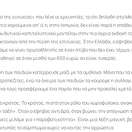
 της ευτυχίας» που λένε οι ερευνητές, το ότι δηλαδή στο Με
 πιο χαρούμενα απ’ ό,τι στην Ιαπωνία, δεν είναι παρά η απόδε
υ δυτικού καπιταλιστικού μοντέλου στην πιο άγρια εκδοχή τ
κτονούν από την πίεση της επιτυχίας. Στην Ελλάδα, ο έφηβ
τάμε να γίνει πρωταθλητής σε έναν στίβο που δεν έχει τέρμα,
 οδηγεί σε έναν μισθό των 600 ευρώ, αν είναι τυχερός.
η των παιδιών κατέρρευσε μαζί με τα ομόλογα. Μόνο που τα
τραπεζίτες, ενώ τα όνειρα των παιδιών τα κούρεψε η συλλογ
να τους προσφέρουμε ένα παρόν που να μην προκαλεί εμετό
 το κράτος; Το κράτος, πιστό στον ρόλο του χωροφύλακα, ανακ
ν τάξη». Όταν ο έφηβος αντιδρά, όταν βιώνει την απόγνωση 
μείς μιλάμε για «παραβατικότητα». Είναι μια λέξη μαγική, βο
 χτυπάς το σύμπτωμα χωρίς να κοιτάς την αρρώστια.