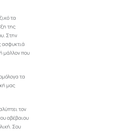
ξικό τα
ιξη της
ου. Στην
ος ασφυκτιά
 ή μάλλον που
 ομόλογα τα
ική μας
.
αλύπτει τον
του αβέβαιου
λική. Σου