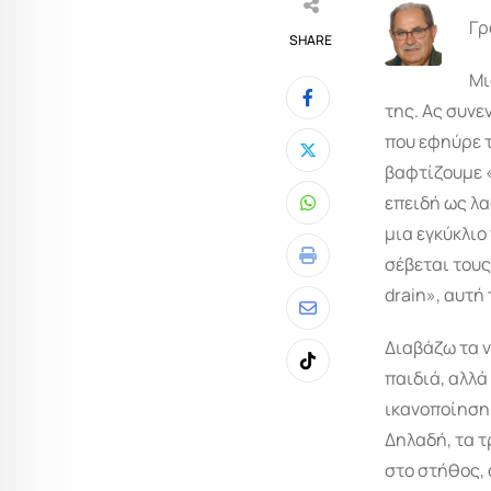
Γρ
SHARE
Μι
της. Ας συνε
που εφηύρε τ
βαφτίζουμε 
επειδή ως λα
Whatsapp
μια εγκύκλιο
σέβεται τους
Print
drain», αυτή
Share
Διαβάζω τα ν
via
Tiktok
παιδιά, αλλά
Email
ικανοποίηση 
Δηλαδή, τα 
στο στήθος, 