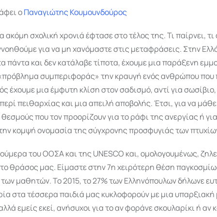
άφει ο
Παναγιώτης Κουμουνδούρος
α ακόμη σχολική χρονιά έφτασε στο τέλος της. Τι παίρνει, τι
ννοηθούμε για να μη χανόμαστε στις μεταφράσεις. Στην Ελλ
α πάντα και δεν κατάλαβε τίποτα, έχουμε μια παράξενη εμμ
«πρόβλημα συμπεριφοράς» την κραυγή ενός ανθρώπου που π
ός έχουμε μια έμφυτη κλίση στον σαδισμό, αντί για σωσίβιο,
 περί πειθαρχίας και μια απειλή αποβολής. Έτσι, για να μάθε
 θεσμούς που τον προορίζουν για το ράφι της ανεργίας ή για
 την κομψή ονομασία της σύγχρονης προσφυγιάς των πτυχίω
ούμερα του ΟΟΣΑ και της UNESCO και, ομολογουμένως, ζηλε
 το θράσος μας. Είμαστε στην 7η χειρότερη θέση παγκοσμίω
των μαθητών. Το 2015, το 27% των Ελληνόπουλων δήλωνε ευ
τρία στα τέσσερα παιδιά μας κυκλοφορούν με μια υπαρξιακή
αλλά εμείς εκεί, ανήσυχοι για το αν φοράνε σκουλαρίκι ή αν 