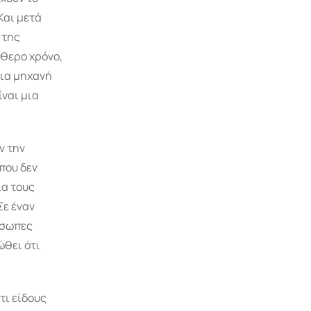
Και μετά
 της
ύθερο χρόνο,
μια μηχανή
ίναι μια
ν την
 που δεν
ια τους
Σε έναν
ρόσωπες
ώθει ότι
τι είδους