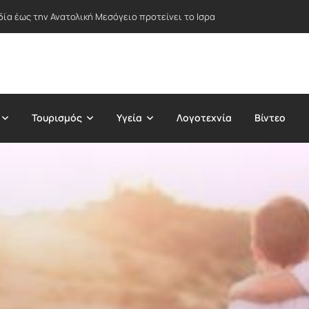
δία έως την Ανατολική Μεσόγειο προτείνει το Ισραήλ – Στο επίκεντρο Ε
Τουρισμός
Υγεία
Λογοτεχνία
Βίντεο