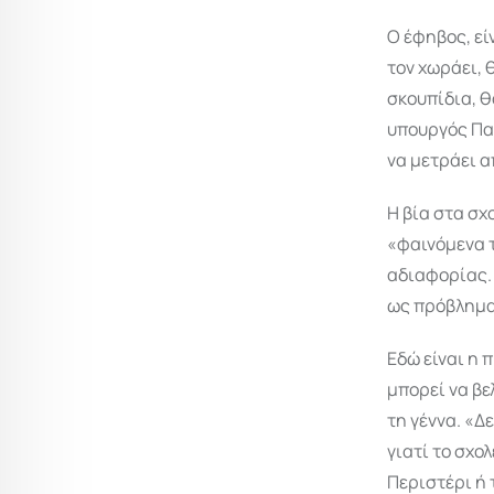
Ο έφηβος, εί
τον χωράει, 
σκουπίδια, θ
υπουργός Παι
να μετράει α
Η βία στα σχο
«φαινόμενα τ
αδιαφορίας. 
ως πρόβλημα
Εδώ είναι η 
μπορεί να βε
τη γέννα. «Δ
γιατί το σχο
Περιστέρι ή 