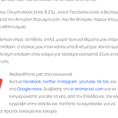
τους Ολυμπιακούς είναι 8,27μ., ενώ ο Τεντόγλου είναι ο δεύτ
μετά την Αντιγόνη Ντρισμπιώτη, που θα δηλώσει παρών στο 
υ αθλητισμού.
γήκαν όπως τα ήθελα, απλά, μικρά τεχνικά θέματα μού στέ
πίδοση. Ο στόχος μου ήταν κάπου στα 8,45 μέτρα. Κοντά ήμο
λύτερη επίδοση στον κόσμο για τέσσερα εκατοστά. Είναι εν
ητής.
Ακολουθήστε μας στα κοινωνικά
δίκτυα
facebook
,
twitter
,
instagram
,
youtube,
tik tok,
και
στο
Google
news.
Διαβάστε την
e-enimerosi.com
για να
ενημερώνεστε για όλα τα νέα, από την Ελλάδα και τον κό
εγγραφή στην σελίδα και πατήστε το καμπανάκι για να
ε πρώτοι έγκαιρα και έγκυρα.