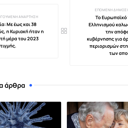
ΕΠΌΜΕΝΗ ΔΗΜΟΣΊ
ΗΓΟΎΜΕΝΗ ΑΝΆΡΤΗΣΗ
Το Ευρωπαϊκό
α: Με έως και 38
Ελληνισμού καλω
ς, η Κυριακή ήταν η
την απόφ
στή μέρα του 2023
κυβέρνησης για ά
στιγμής.
περιορισμών στ
των απο
α άρθρα