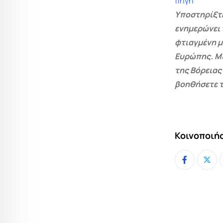
πηγή
Υποστηρίξτε
ενημερώνει 
φτιαγμένη μ
Ευρώπης. Μι
της Βόρειας
βοηθήσετε τ
Κοινοποιήσ