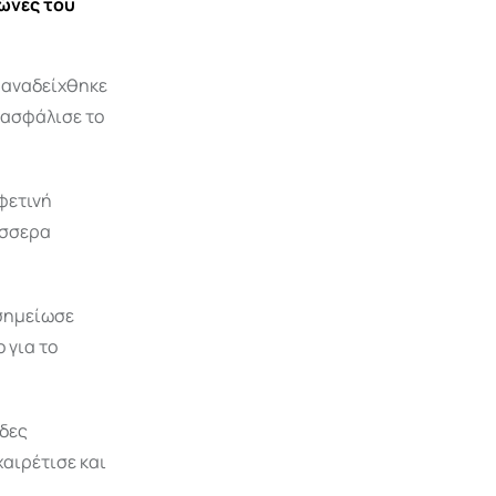
γώνες του
ι αναδείχθηκε
ξασφάλισε το
φετινή
τέσσερα
 σημείωσε
 για το
άδες
αιρέτισε και