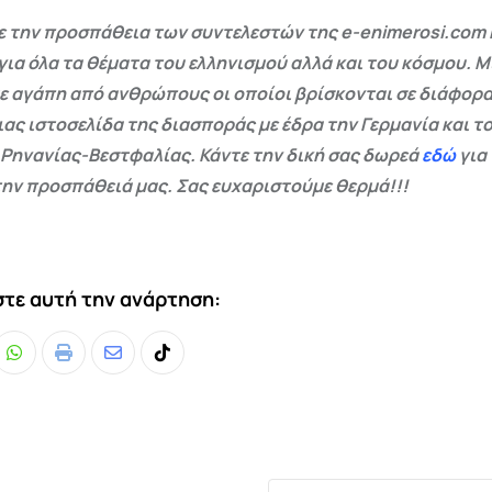
 την προσπάθεια των συντελεστών της e-enimerosi.com 
για όλα τα θέματα του ελληνισμού αλλά και του κόσμου. Μ
ε αγάπη από ανθρώπους οι οποίοι βρίσκονται σε διάφορα
ας ιστοσελίδα της διασποράς με έδρα την Γερμανία και το
 Ρηνανίας-Βεστφαλίας. Κάντε την δική σας δωρεά
εδώ
για
ην προσπάθειά μας. Σας ευχαριστούμε θερμά!!!
τε αυτή την ανάρτηση:
Whatsapp
Print
Share
Tiktok
via
Email