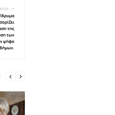
ΕΥΣΗ
 Ίδρυμα
σορίζει
αση της
ρση των
ην ψήφο
δήμων.