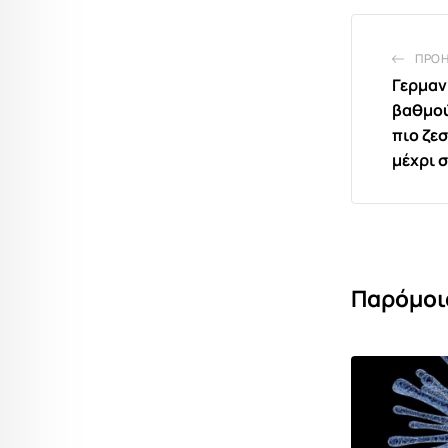
ΠΡΟ
Γερμανί
βαθμού
πιο ζε
μέχρι 
Παρόμοι