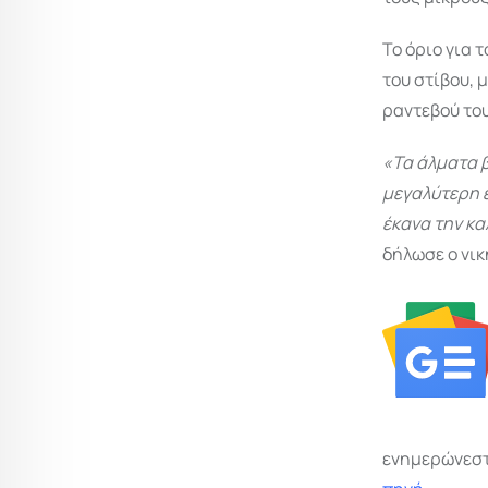
Το όριο για 
του στίβου, 
ραντεβού το
«Τα άλματα β
μεγαλύτερη ε
έκανα την κα
δήλωσε ο νικ
ενημερώνεστ