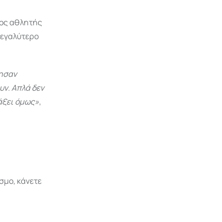
ερος αθλητής
μεγαλύτερο
ρησαν
υν. Απλά δεν
τάξει όμως»
,
σμο, κάνετε