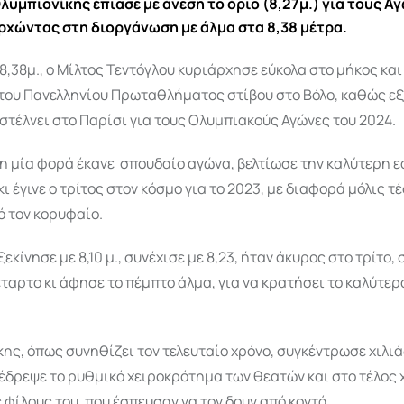
λυμπιονίκης έπιασε με άνεση το όριο (8,27μ.) για τους Α
ρχώντας στη διοργάνωση με άλμα στα 8,38 μέτρα.
8,38μ., ο Μίλτος Τεντόγλου κυριάρχησε εύκολα στο μήκος κα
του Πανελληνίου Πρωταθλήματος στίβου στο Βόλο, καθώς ε
 στέλνει στο Παρίσι για τους Ολυμπιακούς Αγώνες του 2024.
η μία φορά έκανε σπουδαίο αγώνα, βελτίωσε την καλύτερη ε
κι έγινε ο τρίτος στον κόσμο για το 2023, με διαφορά μόλις 
ό τον κορυφαίο.
ξεκίνησε με 8,10 μ., συνέχισε με 8,23, ήταν άκυρος στο τρίτο,
τέταρτο κι άφησε το πέμπτο άλμα, για να κρατήσει το καλύτερο
ης, όπως συνηθίζει τον τελευταίο χρόνο, συγκέντρωσε χιλι
δρεψε το ρυθμικό χειροκρότημα των θεατών και στο τέλος χ
 φίλους του, που έσπευσαν να τον δουν από κοντά.