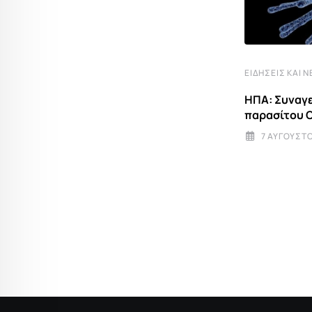
ΕΙΔΉΣΕΙΣ ΚΑΙ Ν
ΗΠΑ: Συναγε
παρασίτου C
ΓΕΡΜΑΝΊΑ
7 ΑΥΓΟΎΣΤΟ
Γερμανία: Σύγκρουση δύο τραμ στο
Γκελζενκίρχεν – Δεκάδες τραυματίες,
6 ΑΥΓΟΎΣΤΟΥ 2026 19:38