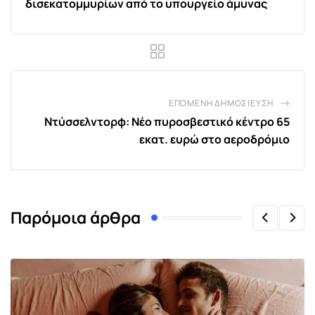
δισεκατομμυρίων από το υπουργείο άμυνας
ΕΠΌΜΕΝΗ ΔΗΜΟΣΊΕΥΣΗ
Ντύσσελντορφ: Νέο πυροσβεστικό κέντρο 65
εκατ. ευρώ στο αεροδρόμιο
Παρόμοια άρθρα