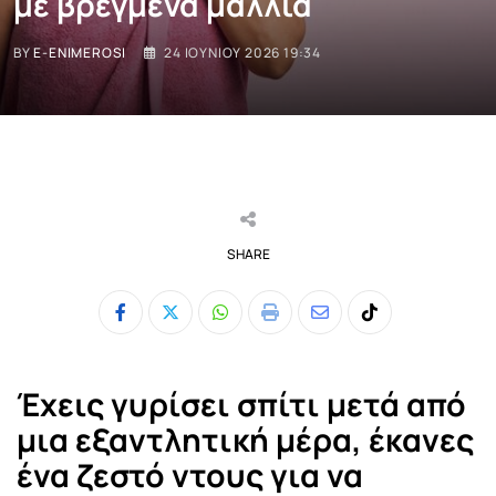
με βρεγμένα μαλλιά
BY
E-ENIMEROSI
24 ΙΟΥΝΊΟΥ 2026 19:34
SHARE
Whatsapp
Print
Share
Tiktok
via
Email
Έχεις γυρίσει σπίτι μετά από
μια εξαντλητική μέρα, έκανες
ένα ζεστό ντους για να