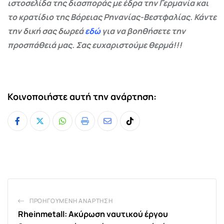
ιστοσελίδα της διασποράς με έδρα την Γερμανία και
το κρατίδιο της Βόρειας Ρηνανίας-Βεστφαλίας. Κάντε
την δική σας δωρεά
εδώ
για να βοηθήσετε την
προσπάθειά μας. Σας ευχαριστούμε θερμά!!!
Κοινοποιήστε αυτή την ανάρτηση:
Whatsapp
Print
Share
Tiktok
via
Email
ΠΡΟΗΓΟΎΜΕΝΗ ΑΝΆΡΤΗΣΗ
Rheinmetall: Ακύρωση ναυτικού έργου