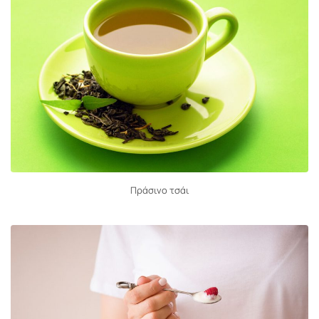
Πράσινο τσάι