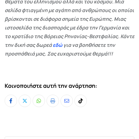
θέματα του ελληνισμού αλλά και του κόσμου. Μια
σελίδα φτιαγμένη με αγάπη από ανθρώπους οι οποίοι
βρίσκονται σε διάφορα σημεία της Ευρώπης. Μιας
ιστοσελίδα της διασποράς με έδρα την Γερμανία και
το κρατίδιο της Βόρειας Ρηνανίας-Βεστφαλίας. Κάντε
την δική σας δωρεά
εδώ
για να βοηθήσετε την
προσπάθειά μας. Σας ευχαριστούμε θερμά!!!
Κοινοποιήστε αυτή την ανάρτηση:
Whatsapp
Print
Share
Tiktok
via
Email