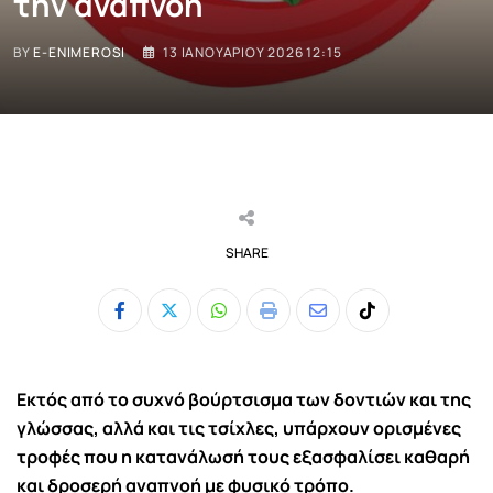
την αναπνοή
BY
E-ENIMEROSI
13 ΙΑΝΟΥΑΡΊΟΥ 2026 12:15
SHARE
Whatsapp
Print
Share
Tiktok
via
Email
Εκτός από το συχνό βούρτσισμα των δοντιών και της
γλώσσας, αλλά και τις τσίχλες, υπάρχουν ορισμένες
τροφές που η κατανάλωσή τους εξασφαλίσει καθαρή
και δροσερή αναπνοή με φυσικό τρόπο.