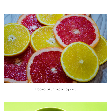
Πορτοκάλι ή γκρέιπφρουτ