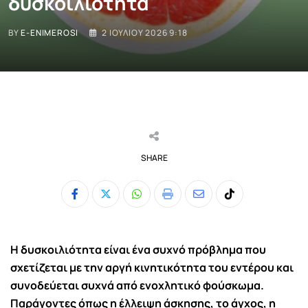
δυσκοιλιότητα
BY
E-ENIMEROSI
2 ΙΟΥΛΊΟΥ 2026 9:18
SHARE
Whatsapp
Print
Share
Tiktok
via
Email
Η δυσκοιλιότητα είναι ένα συχνό πρόβλημα που
σχετίζεται με την αργή κινητικότητα του εντέρου και
συνοδεύεται συχνά από ενοχλητικό φούσκωμα.
Παράγοντες όπως η έλλειψη άσκησης, το άγχος, η