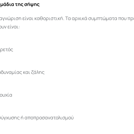
μάδια της σήψης
αγνώριση είναι καθοριστική. Τα αρχικά συμπτώματα που πρ
υν είναι:
υρετός
δυναμίας και ζάλης
κουχία
σύγχυσης ή αποπροσανατολισμού