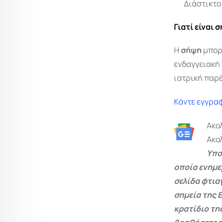
Διάστικτο
Γιατί είναι 
Η
σήψη
μπορε
ενδαγγειακή 
ιατρική παρ
Κάντε εγγραφ
Ακο
Ακο
Υπο
οποία ενημε
σελίδα φτια
σημεία της 
κρατίδιο τη