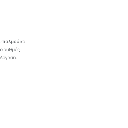
ου
παλμού
και
ι ο ρυθμός
ολόγηση.