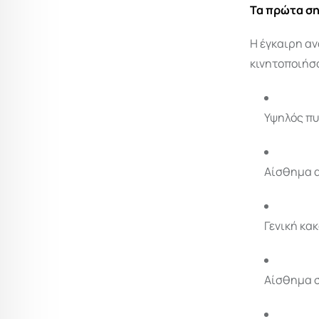
Τα πρώτα ση
Η έγκαιρη αν
κινητοποιήσο
Υψηλός π
Αίσθημα α
Γενική κα
Αίσθημα 