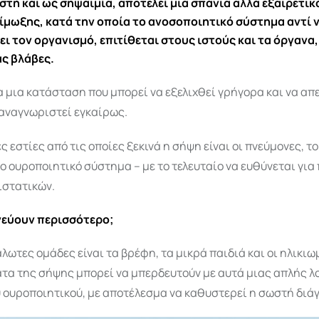
ωστή και ως
σηψαιμία
, αποτελεί μια σπάνια αλλά εξαιρετι
ίμωξης, κατά την οποία το ανοσοποιητικό σύστημα αντί 
ι τον οργανισμό, επιτίθεται στους ιστούς και τα όργανα,
ς βλάβες.
α μια κατάσταση που μπορεί να εξελιχθεί γρήγορα και να απ
 αναγνωριστεί εγκαίρως.
ς εστίες από τις οποίες ξεκινά η σήψη είναι οι πνεύμονες, το
το ουροποιητικό σύστημα – με το τελευταίο να ευθύνεται για
ιστατικών.
νεύουν περισσότερο;
άλωτες ομάδες είναι τα βρέφη, τα μικρά παιδιά και οι ηλικιω
τα της σήψης μπορεί να μπερδευτούν με αυτά μιας απλής λ
υ ουροποιητικού, με αποτέλεσμα να καθυστερεί η σωστή διά