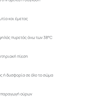
υτία και έμετος
υψηλός πυρετός άνω των 38°C
ρτηριακή πίεση
ς ή δυσφορία σε όλο το σώμα
 παραγωγή ούρων