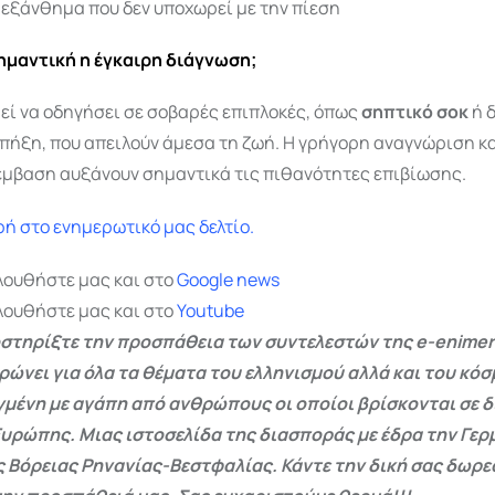
 εξάνθημα που δεν υποχωρεί με την πίεση
σημαντική η έγκαιρη διάγνωση;
ί να οδηγήσει σε σοβαρές επιπλοκές, όπως
σηπτικό σοκ
ή 
πήξη, που απειλούν άμεσα τη ζωή. Η γρήγορη αναγνώριση κ
έμβαση αυξάνουν σημαντικά τις πιθανότητες επιβίωσης.
ή στο ενημερωτικό μας δελτίο.
λουθήστε μας και στο
Google
news
λουθήστε μας και στο
Youtube
στηρίξτε την προσπάθεια των συντελεστών της e-enimer
ρώνει για όλα τα θέματα του ελληνισμού αλλά και του κόσ
γμένη με αγάπη από ανθρώπους οι οποίοι βρίσκονται σε 
Ευρώπης. Μιας ιστοσελίδα της διασποράς με έδρα την Γερμ
ς Βόρειας Ρηνανίας-Βεστφαλίας. Κάντε την δική σας δωρ