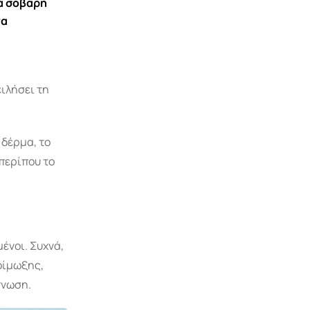
κά σοβαρή
να
ειλήσει τη
 δέρμα, το
 περίπου το
μένοι. Συχνά,
οίμωξης,
γνωση.