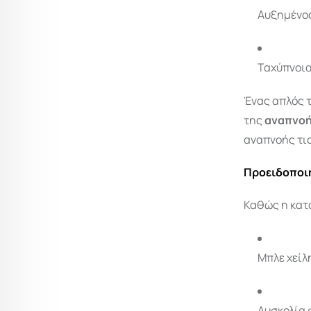
Αυξημένο
Ταχύπνοι
Ένας απλός τ
της
αναπνο
αναπνοής τις
Προειδοποι
Καθώς η κατ
Μπλε χείλ
Δυσκολία 