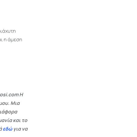
διάχυτη
αι η άμεση
osi.com Η
μου. Μια
διάφορα
ανία και το
εά
εδώ
για να