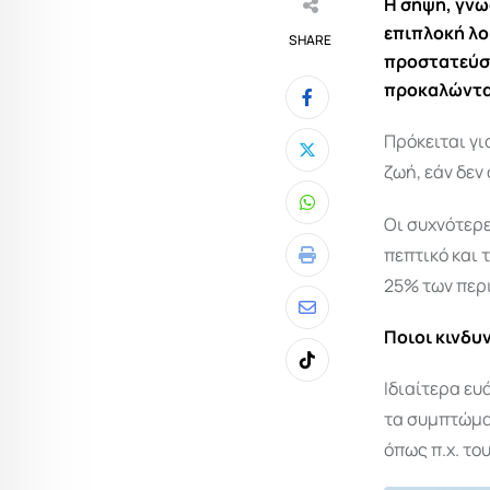
Η
σήψη
, γν
επιπλοκή λο
SHARE
προστατεύσε
προκαλώντα
Πρόκειται γι
ζωή, εάν δεν
Whatsapp
Οι συχνότερε
πεπτικό και 
Print
25% των περ
Share
Ποιοι κινδυ
via
Tiktok
Email
Ιδιαίτερα ευ
τα συμπτώμα
όπως π.χ. το