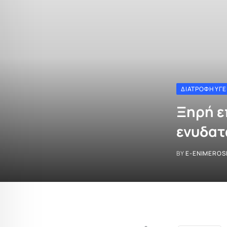
ΔΙΑΤΡΟΦΉ ΥΓΕ
Ξηρή ε
ενυδατ
BY
E-ENIMEROS