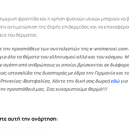
ημερινή φροντίδα και η χρήση φυσικών υλικών μπορούν να
την αντιμετώπιση της ξηρής επιδερμίδας και να επαναφέρο
εία του δέρματος.
 την προσπάθεια των συντελεστών της e-enimerosi.com 
για όλα τα θέματα του ελληνισμού αλλά και του κόσμου. Μ
ε αγάπη από ανθρώπους οι οποίοι βρίσκονται σε διάφορα
ας ιστοσελίδα της διασποράς με έδρα την Γερμανία και το
 Ρηνανίας-Βεστφαλίας. Κάντε την δική σας δωρεά
εδώ
για
ην προσπάθειά μας. Σας ευχαριστούμε θερμά!!!
τε αυτή την ανάρτηση: