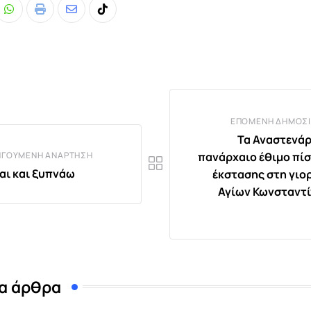
Whatsapp
Print
Share
Tiktok
via
Email
ΕΠΌΜΕΝΗ ΔΗΜΟΣΊ
Τα Αναστενάρ
ΗΓΟΎΜΕΝΗ ΑΝΆΡΤΗΣΗ
πανάρχαιο έθιμο πίσ
αι και ξυπνάω
έκστασης στη γιο
Αγίων Κωνσταντί
α άρθρα