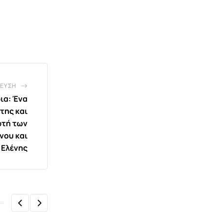
ΕΥΣΗ
ια: Ένα
της και
ρτή των
νου και
Ελένης