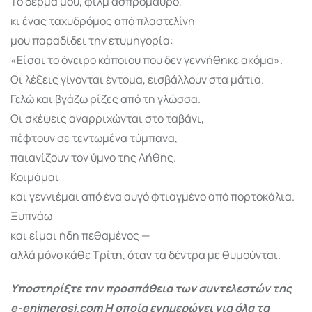
Το δέρμα μου, φιλμ ασπρόμαυρο,
κι ένας ταχυδρόμος από πλαστελίνη
μου παραδίδει την ετυμηγορία:
«Είσαι το όνειρο κάποιου που δεν γεννήθηκε ακόμα».
Οι λέξεις γίνονται έντομα, εισβάλλουν στα μάτια.
Γελώ και βγάζω ρίζες από τη γλώσσα.
Οι σκέψεις αναρριχώνται στο ταβάνι,
πέφτουν σε τεντωμένα τύμπανα,
παιανίζουν τον ύμνο της Λήθης.
Κοιμάμαι
και γεννιέμαι από ένα αυγό φτιαγμένο από πορτοκάλια.
Ξυπνάω
και είμαι ήδη πεθαμένος —
αλλά μόνο κάθε Τρίτη, όταν τα δέντρα με θυμούνται.
Υποστηρίξτε την προσπάθεια των συντελεστών της
e-enimerosi.com Η οποία ενημερώνει για όλα τα