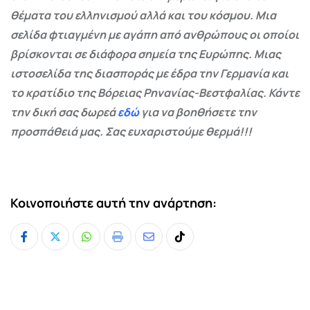
θέματα του ελληνισμού αλλά και του κόσμου. Μια
σελίδα φτιαγμένη με αγάπη από ανθρώπους οι οποίοι
βρίσκονται σε διάφορα σημεία της Ευρώπης. Μιας
ιστοσελίδα της διασποράς με έδρα την Γερμανία και
το κρατίδιο της Βόρειας Ρηνανίας-Βεστφαλίας. Κάντε
την δική σας δωρεά
εδώ
για να βοηθήσετε την
προσπάθειά μας. Σας ευχαριστούμε θερμά!!!
Κοινοποιήστε αυτή την ανάρτηση:
Whatsapp
Print
Share
Tiktok
via
Email