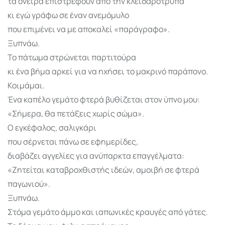
τα όνειρα επιστρέφουν από την κλειδαρότρυπα
κι εγώ γράφω σε έναν ανεμόμυλο
που επιμένει να με αποκαλεί «παράγραφο».
Ξυπνάω.
Το πάτωμα στρώνεται παρτιτούρα
κι ένα βήμα αρκεί για να ηχήσει το μακρινό παράπονο.
Κοιμάμαι.
Ένα καπέλο γεμάτο φτερά βυθίζεται στον ύπνο μου:
«Σήμερα, θα πετάξεις χωρίς σώμα».
Ο εγκέφαλος, σαλιγκάρι
που σέρνεται πάνω σε εφημερίδες,
διαβάζει αγγελίες για ανύπαρκτα επαγγέλματα:
«Ζητείται καταβροχθιστής ιδεών, αμοιβή σε φτερά
παγωνιού».
Ξυπνάω.
Στόμα γεμάτο άμμο και ιαπωνικές κραυγές από γάτες.