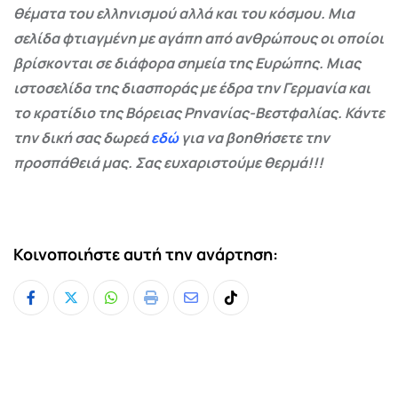
θέματα του ελληνισμού αλλά και του κόσμου. Μια
σελίδα φτιαγμένη με αγάπη από ανθρώπους οι οποίοι
βρίσκονται σε διάφορα σημεία της Ευρώπης. Μιας
ιστοσελίδα της διασποράς με έδρα την Γερμανία και
το κρατίδιο της Βόρειας Ρηνανίας-Βεστφαλίας. Κάντε
την δική σας δωρεά
εδώ
για να βοηθήσετε την
προσπάθειά μας. Σας ευχαριστούμε θερμά!!!
Κοινοποιήστε αυτή την ανάρτηση:
Whatsapp
Print
Share
Tiktok
via
Email