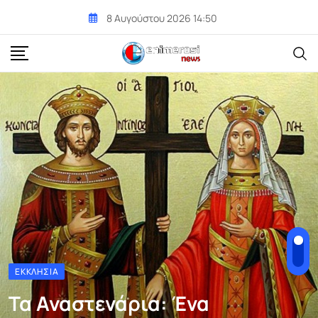
Skip
8 Αυγούστου 2026 14:50
to
content
ΕΚΚΛΗΣΊΑ
Τα Αναστενάρια: Ένα