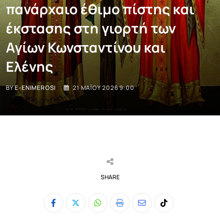
πανάρχαιο έθιμο πίστης και
έκστασης στη γιορτή των
Αγίων Κωνσταντίνου και
Ελένης
BY
E-ENIMEROSI
21 ΜΑΪ́ΟΥ 2026 9:00
SHARE
Whatsapp
Print
Share
Tiktok