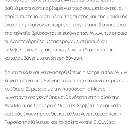
βαθιά μυστικιστικό βίωμα για τους συμμετέχοντες, οι
οποίοι πιστεύουν ότι μέσω της πίστης και της μουσικής
έκστασης «καίγονται χωρίς να καίγονται». Στην καρδιά
της τελετής βρίσκονται οι εικόνες των Αγίων, τις οποίες
οι Αναστενάρηδες μεταφέρουν με σεβασμό και
ευλάβεια, νιώθοντας –όπως λένε οι ίδιοι– να τους
καταλαμβάνει μια ανώτερη δύναμη.
Σημαντικό είναι να αναφερθεί πως η λατρεία των Αγίων
Κωνσταντίνου και Ελένης είναι άρρηκτα συνδεδεμένη με
το έθιμο. Σύμφωνα με την παράδοση, ο Μέγας
Κωνσταντίνος γεννήθηκε πιθανότατα στη Ναϊσό της
Άνω Μοισίας (σημερινή Νις, στη Σερβία), αν και κατά
καιρούς έχουν προταθεί και άλλες γενέτειρες όπως η
Ταρσός της Κιλικίας και το Δρέπανο της Βιθυνίας.