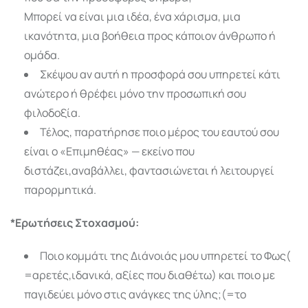
Μπορεί να είναι μια ιδέα, ένα χάρισμα, μια
ικανότητα, μια βοήθεια προς κάποιον άνθρωπο ή
ομάδα.
Σκέψου αν αυτή η προσφορά σου υπηρετεί κάτι
ανώτερο ή θρέφει μόνο την προσωπική σου
φιλοδοξία.
Τέλος, παρατήρησε ποιο μέρος του εαυτού σου
είναι ο «Επιμηθέας» — εκείνο που
διστάζει,αναβάλλει, φαντασιώνεται ή λειτουργεί
παρορμητικά.
*Ερωτήσεις Στοχασμού:
Ποιο κομμάτι της Διάνοιάς μου υπηρετεί το Φως(
=αρετές,ιδανικά, αξίες που διαθέτω) και ποιο με
παγιδεύει μόνο στις ανάγκες της ύλης;(=το