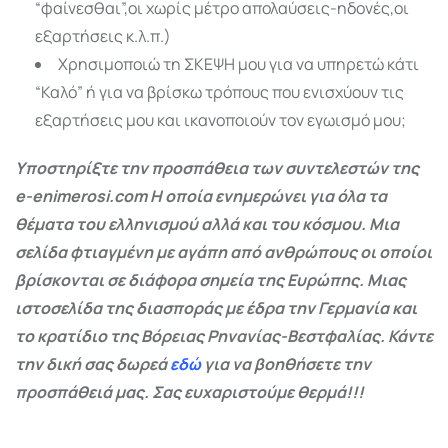
“φαίνεσθαι”,οι χωρίς μέτρο απολαύσεις-ηδονές,οι
εξαρτήσεις κ.λ.π.)
Χρησιμοποιώ τη ΣΚΕΨΗ μου για να υπηρετώ κάτι
“Καλό” ή για να βρίσκω τρόπους που ενισχύουν τις
εξαρτήσεις μου και ικανοποιούν τον εγωισμό μου;
Υποστηρίξτε την προσπάθεια των συντελεστών της
e-enimerosi.com Η οποία ενημερώνει για όλα τα
θέματα του ελληνισμού αλλά και του κόσμου. Μια
σελίδα φτιαγμένη με αγάπη από ανθρώπους οι οποίοι
βρίσκονται σε διάφορα σημεία της Ευρώπης. Μιας
ιστοσελίδα της διασποράς με έδρα την Γερμανία και
το κρατίδιο της Βόρειας Ρηνανίας-Βεστφαλίας. Κάντε
την δική σας δωρεά
εδώ
για να βοηθήσετε την
προσπάθειά μας. Σας ευχαριστούμε θερμά!!!