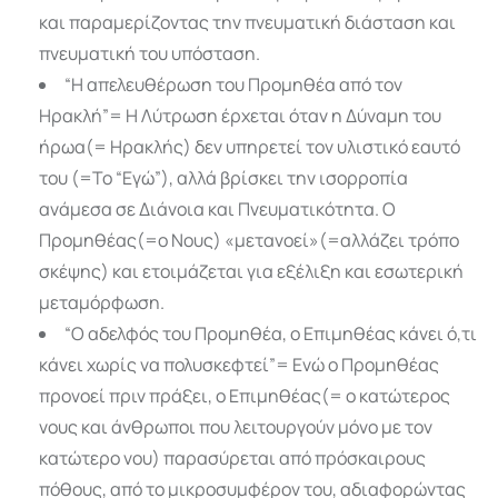
και παραμερίζοντας την πνευματική διάσταση και
πνευματική του υπόσταση.
“Η απελευθέρωση του Προμηθέα από τον
Ηρακλή”= Η Λύτρωση έρχεται όταν η Δύναμη του
ήρωα(= Ηρακλής) δεν υπηρετεί τον υλιστικό εαυτό
του (=Το “Εγώ”), αλλά βρίσκει την ισορροπία
ανάμεσα σε Διάνοια και Πνευματικότητα. Ο
Προμηθέας(=ο Νους) «μετανοεί»(=αλλάζει τρόπο
σκέψης) και ετοιμάζεται για εξέλιξη και εσωτερική
μεταμόρφωση.
“Ο αδελφός του Προμηθέα, ο Επιμηθέας κάνει ό,τι
κάνει χωρίς να πολυσκεφτεί”= Ενώ ο Προμηθέας
προνοεί πριν πράξει, ο Επιμηθέας(= ο κατώτερος
νους και άνθρωποι που λειτουργούν μόνο με τον
κατώτερο νου) παρασύρεται από πρόσκαιρους
πόθους, από το μικροσυμφέρον του, αδιαφορώντας