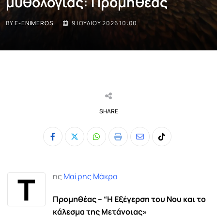
μυθολογίας: Προμηθέας
BY
E-ENIMEROSI
9 ΙΟΥΛΊΟΥ 2026 10:00
SHARE
Whatsapp
Print
Share
Tiktok
via
Email
Τ
ης
Μαίρης Μάκρα
Προμηθέας – “Η Εξέγερση του Νου και το
κάλεσμα της Μετάνοιας»