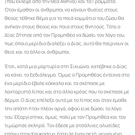
(που έκλεψε από την θεά Αθηνά) και τα Γράμματα.
Όταν έμαθαν οι άνθρωποι να κάνουν θυσίες στους
θεούς τέθηκε θέμα για το ποιά κομμάτια του ζώου θα
ανήκαν στους θεούς και ποια στους θνητούς. Τότε ο
Δίας ζήτησε από τον Προμηθέα να δώσει τον λόγο του,
πως όποιο μερίδιο διαλέξει ο Δίας, αυτό θα παίρνουν οι
θεοί και το άλλο οι άνθρωποι.
Έτσι, κατά μια μαρτυρία στη Σικυώνα, κατέβηκε ο Δίας
να κάνει το ξεδιάλεγμα. Όμως ο Προμηθέας έντεχνα στο
ένα μερίδιο έβαλε κόκκαλα και τα σκέπασε με
λαχταριστό λίπος και στο άλλο κρέας που το σκέπασε με
δέρμα. Ο Δίας επέλεξε αυτό με το λίπος και όταν έμαθε
την απάτη ήταν πλέον αργά, αφού είχε δώσει το λόγο
του. Εξοργίστηκε, όμως, πολύ με τον Προμηθέα και τον
τιμώρησε σκληρά. Τον έδεσε με ατσάλινες αλυσίδες
επάνω στον Καύκασο κι έστειλε έναν αετό, γεννημένο