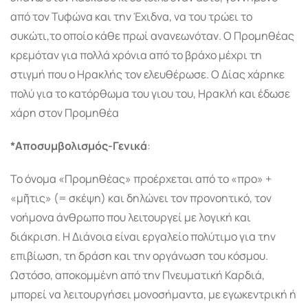
από τον Τυφώνα και την Έχιδνα, να του τρώει το
συκώτι,το οποίο κάθε πρωί ανανεωνόταν. Ο Προμηθέας
κρεμόταν για πολλά χρόνια από το βράχο μέχρι τη
στιγμή που ο Ηρακλής τον ελευθέρωσε. Ο Δίας χάρηκε
πολύ για το κατόρθωμα του γιου του, Ηρακλή και έδωσε
χάρη στον Προμηθέα
*Αποσυμβολισμός-Γενικά
:
Το όνομα «Προμηθέας» προέρχεται από το «προ» +
«μῆτις» (= σκέψη) και δηλώνει τον προνοητικό, τον
νοήμονα άνθρωπο που λειτουργεί με λογική και
διάκριση. Η Διάνοια είναι εργαλείο πολύτιμο για την
επιβίωση, τη δράση και την οργάνωση του κόσμου.
Ωστόσο, αποκομμένη από την Πνευματική Καρδιά,
μπορεί να λειτουργήσει μονοσήμαντα, με εγωκεντρική ή