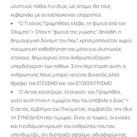
υλιστικοί πόθοι ή ο ίδιος, ως άτομο, θα τους
κυβερνάει με αυτοέλεγχο και ισορροπία.
“Ο Τιτάνας Προμηθέας κλέβει τη φωτιά από τον
Όλυμπο”= Όταν η “φωτιά της γνώσης”, δηλαδή, η
δημιουργική δύναμη του Νου”, χρησιμοποιείται χωρίς
πνευματική καθοδήγηση και μόνο για υλιστικούς
στόχους, δημιουργεί στον άνθρωπο έξαρση-
υπερδιέγερση των πόθων. Στην περίπτωση αυτή, ο
ανθρώπινος Νους μπορεί να είναι δυνατός,αλλά
θρέφει τον ΕΓΩΙΣΜΟ και τον ΕΓΩΚΕΝΤΡΙΣΜΟ.
“Ο Αετός κατατρώει το συκώτι του Προμηθέα,
γιατί αυτή ήταν η τιμωρία που του επέβαλε ο Δίας”=
Ο αετός, έμβλημα του Πνεύματος, συμβολίζει την ίδια
τη ΣΥΝΕΙΔΗΣΗ που τιμωρεί. Είναι οι τύψεις, οι ενοχές
και η ενδόμυχη κραυγή του ανθρώπου που του
υπενθυμίζει, ότι διέπραξε σφάλμα, αδιαφορώντας