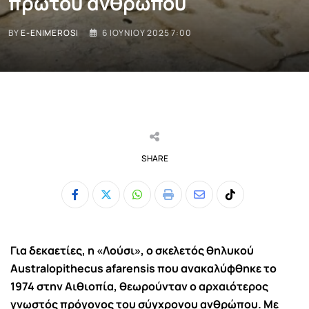
πρώτου ανθρώπου
BY
E-ENIMEROSI
6 ΙΟΥΝΊΟΥ 2025 7:00
SHARE
Whatsapp
Print
Share
Tiktok
via
Email
Για δεκαετίες, η «Λούσι», ο σκελετός θηλυκού
Australopithecus afarensis που ανακαλύφθηκε το
1974 στην Αιθιοπία, θεωρούνταν ο αρχαιότερος
γνωστός πρόγονος του σύγχρονου ανθρώπου. Με