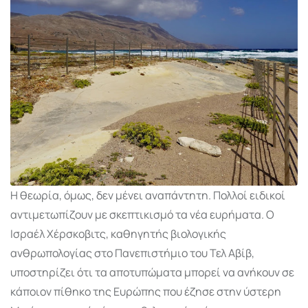
Η θεωρία, όμως, δεν μένει αναπάντητη. Πολλοί ειδικοί
αντιμετωπίζουν με σκεπτικισμό τα νέα ευρήματα. Ο
Ισραέλ Χέρσκοβιτς, καθηγητής βιολογικής
ανθρωπολογίας στο Πανεπιστήμιο του Τελ Αβίβ,
υποστηρίζει ότι τα αποτυπώματα μπορεί να ανήκουν σε
κάποιον πίθηκο της Ευρώπης που έζησε στην ύστερη