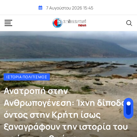
Skip
7 Αυγούστου 2026 15:45
to
content
ΙΣΤΟΡΊΑ ΠΟΛΙΤΙΣΜΌΣ
Ανατροπή στην
Ανθρωπογένεση: Ίχνη δίποδου
όντος στην Κρήτη ίσως
ξαναγράφουν την ιστορία του