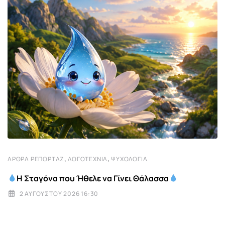
,
,
ΆΡΘΡΑ ΡΕΠΟΡΤΆΖ
ΛΟΓΟΤΕΧΝΊΑ
ΨΥΧΟΛΟΓΊΑ
Η Σταγόνα που Ήθελε να Γίνει Θάλασσα
2 ΑΥΓΟΎΣΤΟΥ 2026 16:30