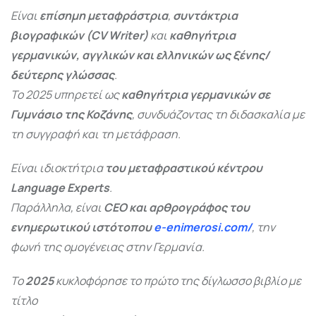
Είναι
επίσημη μεταφράστρια
,
συντάκτρια
βιογραφικών (CV Writer)
και
καθηγήτρια
γερμανικών, αγγλικών και ελληνικών ως ξένης/
δεύτερης γλώσσας
.
Το 2025 υπηρετεί ως
καθηγήτρια γερμανικών σε
Γυμνάσιο της Κοζάνης
, συνδυάζοντας τη διδασκαλία με
τη συγγραφή και τη μετάφραση.
Είναι ιδιοκτήτρια
του μεταφραστικού κέντρου
Language Experts
.
Παράλληλα, είναι
CEO και αρθρογράφος του
ενημερωτικού ιστότοπου
e-enimerosi.com/
, την
φωνή της ομογένειας στην Γερμανία.
Το
2025
κυκλοφόρησε το πρώτο της δίγλωσσο βιβλίο με
τίτλο