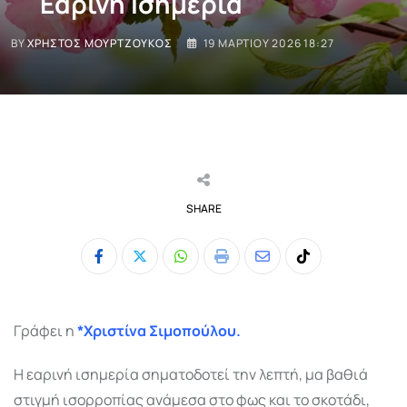
Εαρινή Ισημερία
BY
ΧΡΉΣΤΟΣ ΜΟΥΡΤΖΟΎΚΟΣ
19 ΜΑΡΤΊΟΥ 2026 18:27
SHARE
Whatsapp
Print
Share
Tiktok
via
Email
Γράφει η
*Χριστίνα Σιμοπούλου.
Η εαρινή ισημερία σηματοδοτεί την λεπτή, μα βαθιά
στιγμή ισορροπίας ανάμεσα στο φως και το σκοτάδι,