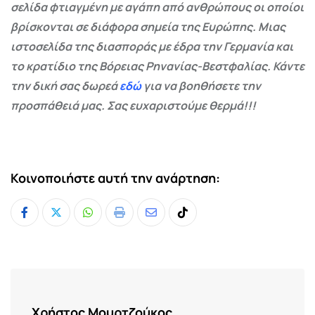
σελίδα φτιαγμένη με αγάπη από ανθρώπους οι οποίοι
βρίσκονται σε διάφορα σημεία της Ευρώπης. Μιας
ιστοσελίδα της διασποράς με έδρα την Γερμανία και
το κρατίδιο της Βόρειας Ρηνανίας-Βεστφαλίας. Κάντε
την δική σας δωρεά
εδώ
για να βοηθήσετε την
προσπάθειά μας. Σας ευχαριστούμε θερμά!!!
Κοινοποιήστε αυτή την ανάρτηση:
Whatsapp
Print
Share
Tiktok
via
Email
Χρήστος Μουρτζούκος