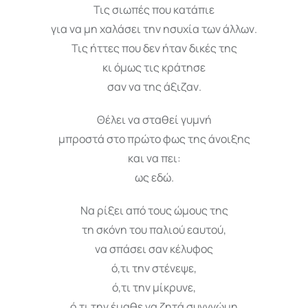
Τις σιωπές που κατάπιε
για να μη χαλάσει την ησυχία των άλλων.
Τις ήττες που δεν ήταν δικές της
κι όμως τις κράτησε
σαν να της άξιζαν.
Θέλει να σταθεί γυμνή
μπροστά στο πρώτο φως της άνοιξης
και να πει:
ως εδώ.
Να ρίξει από τους ώμους της
τη σκόνη του παλιού εαυτού,
να σπάσει σαν κέλυφος
ό,τι την στένεψε,
ό,τι την μίκρυνε,
ό,τι την έμαθε να ζητά συγγνώμη