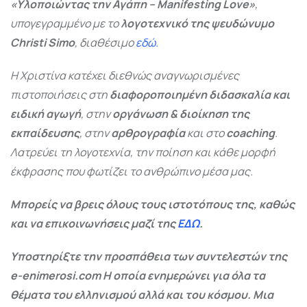
«Υλοποιώντας την Αγάπη – Manifesting Love»
,
υπογεγραμμένο με το
λογοτεχνικό της ψευδώνυμο
Christi Simo
, διαθέσιμο
εδώ.
Η Χριστίνα κατέχει διεθνώς αναγνωρισμένες
πιστοποιήσεις στη
διαφοροποιημένη διδασκαλία και
ειδική αγωγή
, στην
οργάνωση & διοίκηση της
εκπαίδευσης
, στην
αρθρογραφία
και στο
coaching
.
Λατρεύει τη λογοτεχνία, την ποίηση και κάθε μορφή
έκφρασης που φωτίζει το ανθρώπινο μέσα μας.
Μπορείς να βρεις όλους τους ιστοτόπους της, καθώς
και να επικοινωνήσεις μαζί της
ΕΔΩ
.
Υποστηρίξτε την προσπάθεια των συντελεστών της
e-enimerosi.com Η οποία ενημερώνει για όλα τα
θέματα του ελληνισμού αλλά και του κόσμου. Μια