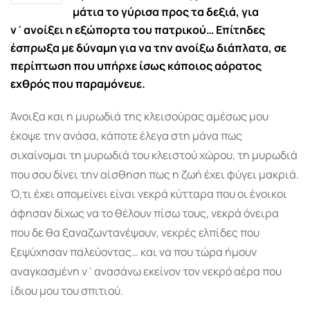
μάτια το γύρισα προς τα δεξιά, για
ν΄ανοίξει η εξώπορτα του πατρικού… Επίτηδες
έσπρωξα με δύναμη για να την ανοίξω διάπλατα, σε
περίπτωση που υπήρχε ίσως κάποιος αόρατος
εχθρός που παραμόνευε.
Άνοιξα και η μυρωδιά της κλεισούρας αμέσως μου
έκοψε την ανάσα, κάποτε έλεγα στη μάνα πως
σιχαίνομαι τη μυρωδιά του κλειστού χώρου, τη μυρωδιά
που σου δίνει την αίσθηση πως η ζωή έχει φύγει μακριά.
Ό,τι έχει απομείνει είναι νεκρά κύτταρα που οι ένοικοι
άφησαν δίχως να το θέλουν πίσω τους, νεκρά όνειρα
που δε θα ξαναζωντανέψουν, νεκρές ελπίδες που
ξεψύχησαν παλεύοντας… και να που τώρα ήμουν
αναγκασμένη ν΄ανασάνω εκείνον τον νεκρό αέρα που
ίδιου μου του σπιτιού.