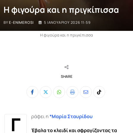
Η φιγούρα και η πριγκίπισσα
BY
E-ENIMEROSI
5 ΙΑΝΟΥΑΡΊΟΥ 2026 11:59
Η φιγούρα και η πριγκίπισσα
SHARE
Whatsapp
Print
Share
Tiktok
via
Email
Γ
ράφει η
*
Μαρία Σταυρίδου
Έβαλα το κλειδί και σφραγίζοντας τα