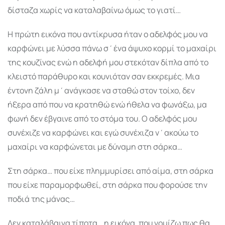
δίσταζα χωρίς να καταλαβαίνω όμως το γιατί…
Η πρώτη εικόνα που αντίκρυσα ήταν ο αδελφός μου να
καρφώνει με λύσσα πάνω σ΄ένα άψυχο κορμί το μαχαίρι
της κουζίνας ενώ η αδελφή μου στεκόταν δίπλα από το
κλειστό παράθυρο και κουνιόταν σαν εκκρεμές. Μια
έντονη ζάλη μ΄ανάγκασε να σταθώ στον τοίχο, δεν
ήξερα από που να κρατηθώ ενώ ήθελα να φωνάξω, μα
φωνή δεν έβγαινε από το στόμα του. Ο αδελφός μου
συνέχιζε να καρφώνει και εγώ συνέχιζα ν΄ακούω το
μαχαίρι να καρφώνεται με δύναμη στη σάρκα…
Στη σάρκα… που είχε πλημμυρίσει από αίμα, στη σάρκα
που είχε παραμορφωθεί, στη σάρκα που φορούσε την
ποδιά της μάνας…
Δεν καταλάβαινα τίποτα… η εικόνα, που νομίζω πως θα