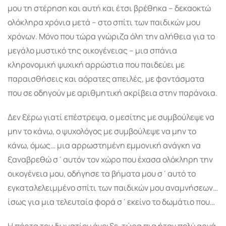
μου τη στέρηση και αυτή και έτσι βρέθηκα – δεκαοκτώ
ολόκληρα χρόνια μετά – στο σπίτι των παιδικών μου
χρόνων. Μόνο που τώρα γνώριζα όλη την αλήθεια για το
μεγάλο μυστικό της οικογένειας – μια σπάνια
κληρονομική ψυχική αρρώστια που παιδεύει με
παραισθήσεις και αόρατες απειλές, με φαντάσματα
που σε οδηγούν με αριθμητική ακρίβεια στην παράνοια.
Δεν ξέρω γιατί επέστρεψα, ο μεσίτης με συμβούλεψε να
μην το κάνω, ο ψυχολόγος με συμβούλεψε να μην το
κάνω, όμως… μια αρρωστημένη εμμονική ανάγκη να
ξαναβρεθώ σ΄αυτόν τον χώρο που έχασα ολόκληρη την
οικογένεια μου, οδήγησε τα βήματα μου σ΄αυτό το
εγκαταλελειμμένο σπίτι των παιδικών μου αναμνήσεων…
ίσως για μια τελευταία φορά σ΄εκείνο το δωμάτιο που…
Η πόρτα του δωματίου άνοιξε, τώρα πια ήταν πολύ αργά