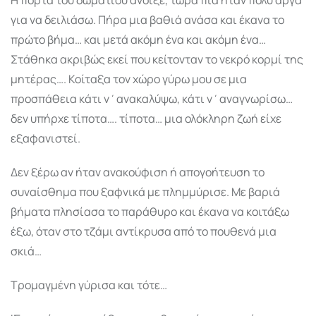
για να δειλιάσω. Πήρα μια βαθιά ανάσα και έκανα το
πρώτο βήμα… και μετά ακόμη ένα και ακόμη ένα…
Στάθηκα ακριβώς εκεί που κείτονταν το νεκρό κορμί της
μητέρας…. Κοίταξα τον χώρο γύρω μου σε μια
προσπάθεια κάτι ν΄ανακαλύψω, κάτι ν΄αναγνωρίσω…
δεν υπήρχε τίποτα…. τίποτα… μια ολόκληρη ζωή είχε
εξαφανιστεί.
Δεν ξέρω αν ήταν ανακούφιση ή απογοήτευση το
συναίσθημα που ξαφνικά με πλημμύρισε. Με βαριά
βήματα πλησίασα το παράθυρο και έκανα να κοιτάξω
έξω, όταν στο τζάμι αντίκρυσα από το πουθενά μια
σκιά…
Τρομαγμένη γύρισα και τότε…