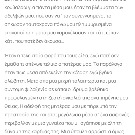
κουβαλάω για πάντα μέσα μου, ήταν τα βλέμματα των
αδελφών μου, που σαν να΄ταν συνεννοημένοι τα
σήκωσαν ταυτόχρονα πάνω μου πλημμυρισμένα
ικανοποίηση, μετά μου χαμογέλασαν και κάτι είπαν…
κάτι που ποτέ δεν άκουσα…
Ήταν η τελευταία φορά που τους είδα, ενώ ποτέ δεν
έμαθα τι απέγινε τελικά ο πατέρας μας. Το παράλογο
ήταν πως μέσα από εκείνη την κόλαση εγώ βγήκα
αλώβητη. Μετά από μια μικρή ταλαιπωρία και μια
σύντομη φιλοξενία σε κάποιο ίδρυμα βρέθηκα
προφυλαγμένη στη ζεστή αγκαλιά της αγαπημένης μου
θείας. Η αδελφή της μητέρας μου με πήρε υπό την
προστασία της και έτσι μεγάλωσα μέσα σ΄ένα ασφαλές
περιβάλλον με μια γυναίκα που μ΄αγάπησε με όλη τη
δύναμη της καρδιάς της. Μια ύπουλη αρρώστια όμως