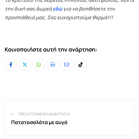
το κρατίδιο της Βόρειας Ρηνανίας-Βεστφαλίας. Κάντε
την δική σας δωρεά
εδώ
για να βοηθήσετε την
προσπάθειά μας. Σας ευχαριστούμε θερμά!!!
Κοινοποιήστε αυτή την ανάρτηση:
Whatsapp
Print
Share
Tiktok
via
Email
ΠΡΟΗΓΟΎΜΕΝΗ ΑΝΆΡΤΗΣΗ
Πατατοσαλάτα με αυγά