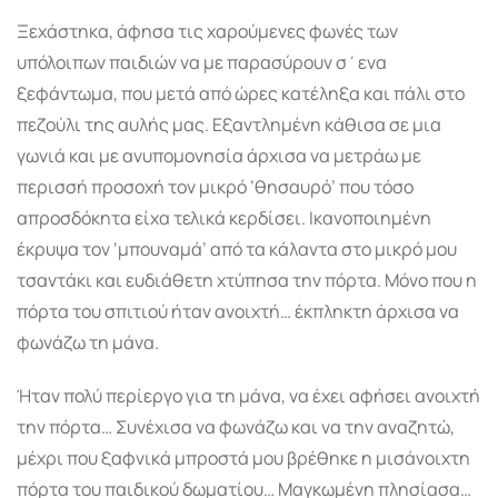
Ξεχάστηκα, άφησα τις χαρούμενες φωνές των
υπόλοιπων παιδιών να με παρασύρουν σ΄ενα
ξεφάντωμα, που μετά από ώρες κατέληξα και πάλι στο
πεζούλι της αυλής μας. Εξαντλημένη κάθισα σε μια
γωνιά και με ανυπομονησία άρχισα να μετράω με
περισσή προσοχή τον μικρό ‘θησαυρό’ που τόσο
απροσδόκητα είχα τελικά κερδίσει. Ικανοποιημένη
έκρυψα τον ‘μπουναμά’ από τα κάλαντα στο μικρό μου
τσαντάκι και ευδιάθετη χτύπησα την πόρτα. Μόνο που η
πόρτα του σπιτιού ήταν ανοιχτή… έκπληκτη άρχισα να
φωνάζω τη μάνα.
Ήταν πολύ περίεργο για τη μάνα, να έχει αφήσει ανοιχτή
την πόρτα… Συνέχισα να φωνάζω και να την αναζητώ,
μέχρι που ξαφνικά μπροστά μου βρέθηκε η μισάνοιχτη
πόρτα του παιδικού δωματίου… Μαγκωμένη πλησίασα…