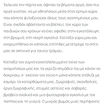
Έκλεισα την πόρτα και άφησα τα βήματα αργά, όσο πιο
αργά γινόταν, να με οδηγήσουν μέσα στον έρημο χώρο,
που κάποτε φιλοξενούσε όλους τους αγαπημένους μου.
Είναι σχεδόν αβάσταχτο να βλέπεις τον χώρο των
παιδικών σου χρόνων να έχει αφεθεί στην εγκατάλειψη,
στη βρωμιά, στη νεκρή αγκαλιά. Κοίταξα γύρω μου και
αναρωτήθηκα αν κάποιος επίτηδες μετέτρεψε το σπίτι
μας σε σκηνικό για ταινία τρόμου…
Κοίταξα τον γυμνό εγκαταλελειμμένο τοίχο των
αναμνήσεων μας και τα γκρίζα σημάδια του με κάναν να
δακρύσω, σ΄εκείνον τον τοίχο η μάνα κάποτε στόλιζε με
καμάρι τα κατορθώματα μας, ζωγραφιές, σκανδαλιές,
έργα ζωγραφικής, στιγμές αστείες και σοβαρές,
βραβεία σχολικά και μια φωτογραφία αγκαλιά με τον
παππού και τη γιαγιά. Ο μικρός βωμός μιας περήφανης