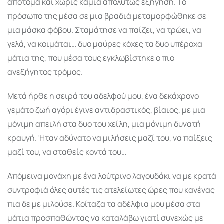
απότομα και χωρίς καμία απολύτως εξήγηση. Το
πρόσωπο της μέσα σε μια βραδιά μεταμορφώθηκε σε
μια μάσκα φόβου. Σταμάτησε να παίζει, να τρώει, να
γελά, να κοιμάται… δυο μαύρες κόχες τα δυο υπέροχα
μάτια της, που μέσα τους εγκλωβίστηκε ο πιο
ανεξήγητος τρόμος.
Μετά ήρθε η σειρά του αδελφού μου, ένα δεκάχρονο
γεμάτο ζωή αγόρι έγινε αντιδραστικός, βίαιος, με μια
μόνιμη απειλή στα δυο του χείλη, μια μόνιμη δυνατή
κραυγή. Ήταν αδύνατο να μιλήσεις μαζί του, να παίξεις
μαζί του, να σταθείς κοντά του…
Απόμεινα μονάχη με ένα λούτρινο λαγουδάκι να με κρατά
συντροφιά όλες αυτές τις ατελείωτες ώρες που κανένας
πια δε με μιλούσε. Κοίταζα τα αδέλφια μου μέσα στα
μάτια προσπαθώντας να καταλάβω γιατί συνεχώς με