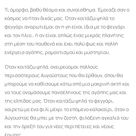
Τι όμορφο, βαθύ θέαμα και συναίσθημα. Έμοιαζε σαν ο
κόσμος να ήταν δικός μας. Όταν κοιτάζω ψηλά το
φεγγάρι αναρωτιέμαι αν η γη είναι ίδια με το φεγγάρι
και τον ήλιο… ή αν είναι απλώς ένας μικρός πλανήτης
στη μέση του πουθενά και έχει πολύ φως και πολλή
ενέργεια αγάπης, ρομαντισμού και μυστηρίου.
Όταν κοιτάζω ψηλά, ονειρεύομαι πολλούς
περισσότερους Αυγούστους που θα έρθουν, όπου θα
μπορούμε να καθίσουμε κάτω από μια μακρινή ακτή και
να τους ονομάσουμε πανσέληνους της αγάπης μας και
της ελπίδας μας. Όταν κοιτάζω ψηλά το φεγγάρι,
χαιρετώ με ένα φιλί μέχρι το επόμενο καλοκαίρι, όταν ο
Αύγουστος θα μπει με την ζεστή, φιλόξενη αγκαλιά του
και την όρεξή του για νέες περιπέτειες και νέους
έρωτες.