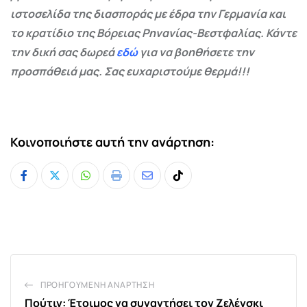
ιστοσελίδα της διασποράς με έδρα την Γερμανία και
το κρατίδιο της Βόρειας Ρηνανίας-Βεστφαλίας. Κάντε
την δική σας δωρεά
εδώ
για να βοηθήσετε την
προσπάθειά μας. Σας ευχαριστούμε θερμά!!!
Κοινοποιήστε αυτή την ανάρτηση:
Whatsapp
Print
Share
Tiktok
via
Email
ΠΡΟΗΓΟΎΜΕΝΗ ΑΝΆΡΤΗΣΗ
Πούτιν: Έτοιμος να συναντήσει τον Ζελένσκι