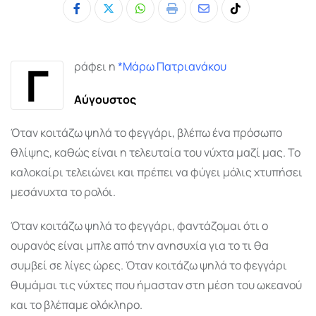
Whatsapp
Print
Share
Tiktok
via
Email
Γ
ράφει η
*Μάρω Πατριανάκου
Αύγουστος
Όταν κοιτάζω ψηλά το φεγγάρι, βλέπω ένα πρόσωπο
θλίψης, καθώς είναι η τελευταία του νύχτα μαζί μας. Το
καλοκαίρι τελειώνει και πρέπει να φύγει μόλις χτυπήσει
μεσάνυχτα το ρολόι.
Όταν κοιτάζω ψηλά το φεγγάρι, φαντάζομαι ότι ο
ουρανός είναι μπλε από την ανησυχία για το τι θα
συμβεί σε λίγες ώρες. Όταν κοιτάζω ψηλά το φεγγάρι
θυμάμαι τις νύχτες που ήμασταν στη μέση του ωκεανού
και το βλέπαμε ολόκληρο.