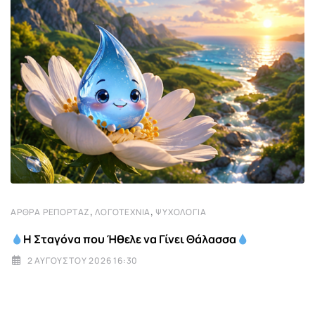
,
,
ΆΡΘΡΑ ΡΕΠΟΡΤΆΖ
ΛΟΓΟΤΕΧΝΊΑ
ΨΥΧΟΛΟΓΊΑ
Η Σταγόνα που Ήθελε να Γίνει Θάλασσα
2 ΑΥΓΟΎΣΤΟΥ 2026 16:30