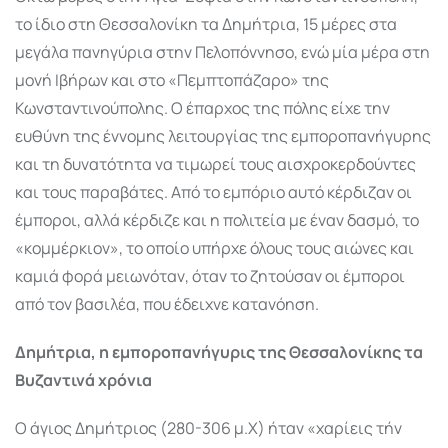
το ίδιο στη Θεσσαλονίκη τα Δηµήτρια, 15 µέρες στα
µεγάλα πανηγύρια στην Πελοπόννησο, ενώ µία µέρα στη
µονή Ιβήρων και στο «Πεµπτοπάζαρο» της
Κωνσταντινούπολης. Ο έπαρχος της πόλης είχε την
ευθύνη της έννοµης λειτουργίας της εµποροπανήγυρης
και τη δυνατότητα να τιµωρεί τους αισχροκερδούντες
και τους παραβάτες. Από το εµπόριο αυτό κέρδιζαν οι
έµποροι, αλλά κέρδιζε και η πολιτεία µε έναν δασµό, το
«κοµµέρκιον», το οποίο υπήρχε όλους τους αιώνες και
καµιά φορά µειωνόταν, όταν το ζητούσαν οι έµποροι
από τον βασιλέα, που έδειχνε κατανόηση.
Δηµήτρια, η εµποροπανήγυρις της Θεσσαλονίκης τα
Βυζαντινά χρόνια
Ο άγιος Δηµήτριος (280-306 µ.Χ) ήταν «χαρίεις τήν