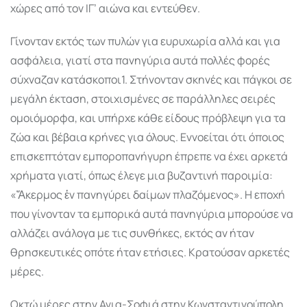
χώρες από τον ΙΓ’ αιώνα και εντεύθεν.
Γίνονταν εκτός των πυλών για ευρυχωρία αλλά και για
ασφάλεια, γιατί στα πανηγύρια αυτά πολλές φορές
σύχναζαν κατάσκοποι1. Στήνονταν σκηνές και πάγκοι σε
µεγάλη έκταση, στοιχισµένες σε παράλληλες σειρές
οµοιόµορφα, και υπήρχε κάθε είδους πρόβλεψη για τα
ζώα και βέβαια κρήνες για όλους. Εννοείται ότι όποιος
επισκεπτόταν εµποροπανήγυρη έπρεπε να έχει αρκετά
χρήµατα γιατί, όπως έλεγε µια βυζαντινή παροιµία:
«Ἄκερµος ἐν πανηγύρει δαίµων πλαζόµενος». Η εποχή
που γίνονταν τα εµπορικά αυτά πανηγύρια µπορούσε να
αλλάζει ανάλογα µε τις συνθήκες, εκτός αν ήταν
θρησκευτικές οπότε ήταν ετήσιες. Κρατούσαν αρκετές
µέρες.
Οκτώ µέρες στην Αγια-Σοφιά στην Κωνσταντινούπολη,