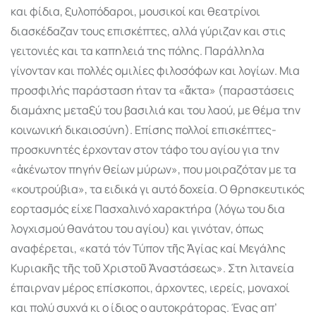
και φίδια, ξυλοπόδαροι, µουσικοί και θεατρίνοι
διασκέδαζαν τους επισκέπτες, αλλά γύριζαν και στις
γειτονιές και τα καπηλειά της πόλης. Παράλληλα
γίνονταν και πολλές οµιλίες φιλοσόφων και λογίων. Μια
προσφιλής παράσταση ήταν τα «ἄκτα» (παραστάσεις
διαµάχης µεταξύ του βασιλιά και του λαού, µε θέµα την
κοινωνική δικαιοσύνη). Επίσης πολλοί επισκέπτες-
προσκυνητές έρχονταν στον τάφο του αγίου για την
«ἀκένωτον πηγήν θείων µύρων», που µοιραζόταν µε τα
«κουτρούβια», τα ειδικά γι αυτό δοχεία. Ο θρησκευτικός
εορτασµός είχε Πασχαλινό χαρακτήρα (λόγω του δια
λογχισµού θανάτου του αγίου) και γινόταν, όπως
αναφέρεται, «κατά τόν Τύπον τῆς Ἁγίας καί Μεγάλης
Κυριακῆς τῆς τοῦ Χριστοῦ Ἀναστάσεως». Στη λιτανεία
έπαιρναν µέρος επίσκοποι, άρχοντες, ιερείς, µοναχοί
και πολύ συχνά κι ο ίδιος ο αυτοκράτορας. Ένας απ’