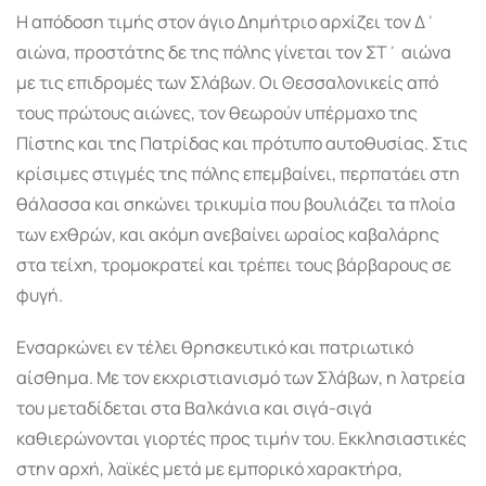
Η απόδοση τιµής στον άγιο Δηµήτριο αρχίζει τον Δ΄
αιώνα, προστάτης δε της πόλης γίνεται τον ΣΤ΄ αιώνα
µε τις επιδροµές των Σλάβων. Οι Θεσσαλονικείς από
τους πρώτους αιώνες, τον θεωρούν υπέρµαχο της
Πίστης και της Πατρίδας και πρότυπο αυτοθυσίας. Στις
κρίσιµες στιγµές της πόλης επεµβαίνει, περπατάει στη
θάλασσα και σηκώνει τρικυµία που βουλιάζει τα πλοία
των εχθρών, και ακόµη ανεβαίνει ωραίος καβαλάρης
στα τείχη, τροµοκρατεί και τρέπει τους βάρβαρους σε
φυγή.
Ενσαρκώνει εν τέλει θρησκευτικό και πατριωτικό
αίσθηµα. Με τον εκχριστιανισµό των Σλάβων, η λατρεία
του µεταδίδεται στα Βαλκάνια και σιγά-σιγά
καθιερώνονται γιορτές προς τιµήν του. Εκκλησιαστικές
στην αρχή, λαϊκές µετά µε εµπορικό χαρακτήρα,