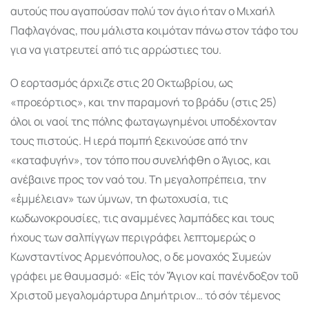
αυτούς που αγαπούσαν πολύ τον άγιο ήταν ο Μιχαήλ
Παφλαγόνας, που µάλιστα κοιµόταν πάνω στον τάφο του
για να γιατρευτεί από τις αρρώστιες του.
Ο εορτασµός άρχιζε στις 20 Οκτωβρίου, ως
«προεόρτιος», και την παραµονή το βράδυ (στις 25)
όλοι οι ναοί της πόλης φωταγωγηµένοι υποδέχονταν
τους πιστούς. Η ιερά ποµπή ξεκινούσε από την
«καταφυγήν», τον τόπο που συνελήφθη ο Άγιος, και
ανέβαινε προς τον ναό του. Τη µεγαλοπρέπεια, την
«ἐµµέλειαν» των ύµνων, τη φωτοχυσία, τις
κωδωνοκρουσίες, τις αναµµένες λαµπάδες και τους
ήχους των σαλπίγγων περιγράφει λεπτοµερώς ο
Κωνσταντίνος Αρµενόπουλος, ο δε µοναχός Συµεών
γράφει µε θαυµασµό: «Εἰς τόν Ἅγιον καί πανένδοξον τοῦ
Χριστοῦ µεγαλοµάρτυρα Δηµήτριον… τό σόν τέµενος