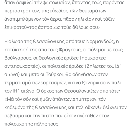
ἅπαν δαψιλεί τήν φωτοχυσίαν, ἅπαντας τούς παρόντας
περιαστράπτον, της εὐωδίας τῶν θυµιαµάτων
ἀναπιµπλάµενον τόν ἀέρα, πᾶσαν ἡλικίαν καί τάξιν
ἐπικροτοῦντας ἀσπασίως τούς ἄθλους σου».
Η άλωση της Θεσσαλονίκης από τους Νορµανδούς, η
κατάκτησή της από τους Φράγκους, οι πόλεµοι µε τους
Βούλγαρους, οι θεολογικές έριδες (ησυχαστές-
αντιησυχαστές), οι πολιτικές έριδες (Ζηλωτές του ΙΔ΄
αιώνα) και µετά οι Τούρκοι, θα οδηγήσουν στον
τερµατισµό των εορτασµών, για να ξαναρχίσουν πάλι
τον ΙΗ΄ αιώνα. Ο όρκος των Θεσσαλονικέων από τότε:
«Μά τόν σόν καί ἡµῶν ἁπάντων Δηµήτριον, τόν
κηδεµόνα τῆς Θεσσαλονίκης καί πολιοῦχον!» δείχνει τον
σεβασµό και την πίστη που είχαν ανέκαθεν στον
πολιούχο της πόλης τους.