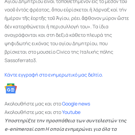
Ἁγίου Δηµητρίου εἶναι τοποθετηµένον εἰς τό µέσον τοῦ
ναοῦ ἐντός φρέατος, ὅπου εὑρίσκεται ἡ λάρναξ καί τήν
ἡµέραν τῆς ἑορτῆς τοῦ Ἁγίου, ρέει ἄφθονον µύρον ὥστε
δέν κατορθώνεται ἡ περισυλλογή του». Τα ίδια
αναγράφονται και στη δεξιά κάθετο πλευρά της
ψηφιδωτής εικόνας του αγίου Δηµητρίου, που
βρίσκεται στο µουσείο Civico της Ιταλικής πόλης
Sassoferrato3.
Κάντε εγγραφή στο ενημερωτικό μας δελτίο.
Ακολουθήστε μας και στο
Google
news
Ακολουθήστε μας και στο
Youtube
Υποστηρίξτε την προσπάθεια των συντελεστών της
e-enimerosi.com Η οποία ενημερώνει για όλα τα