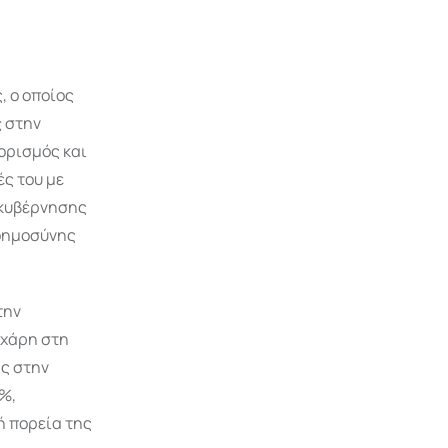
, ο οποίος
ς στην
ορισμός και
ς του με
 κυβέρνησης
νοημοσύνης
την
 χάρη στη
ις στην
2%,
ή πορεία της