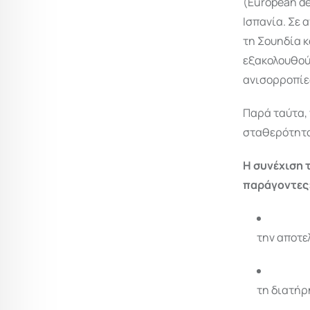
(European de
Ισπανία. Σε 
τη Σουηδία κ
εξακολουθού
ανισορροπίε
Παρά ταύτα, 
σταθερότητα
Η συνέχιση 
παράγοντες
την αποτε
τη διατήρ