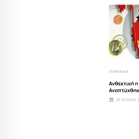
ΓΕΡΜΑΝΊΑ
Ανθεκτική η
Αναπτύχθηκε
31 ΙΟΥΛΊΟΥ