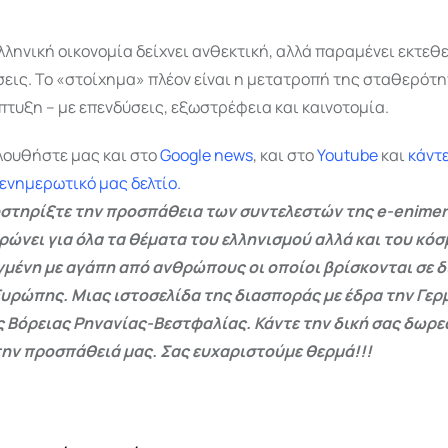
ελληνική οικονομία δείχνει ανθεκτική, αλλά παραμένει εκτεθ
σεις. Το «στοίχημα» πλέον είναι η μετατροπή της σταθερότη
τυξη – με επενδύσεις, εξωστρέφεια και καινοτομία.
λουθήστε μας και στο
Google
news
, και στο
Youtube
και
κάντ
 ενημερωτικό μας δελτίο.
στηρίξτε την προσπάθεια των συντελεστών της e-enimer
ρώνει για όλα τα θέματα του ελληνισμού αλλά και του κόσ
γμένη με αγάπη από ανθρώπους οι οποίοι βρίσκονται σε 
Ευρώπης. Μιας ιστοσελίδα της διασποράς με έδρα την Γερμ
ς Βόρειας Ρηνανίας-Βεστφαλίας. Κάντε την δική σας δωρ
ην προσπάθειά μας. Σας ευχαριστούμε θερμά!!!