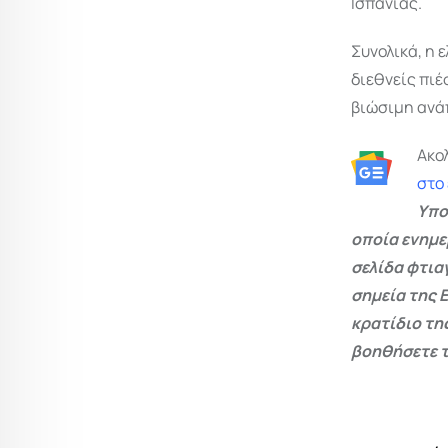
Ισπανίας.
Συνολικά, η 
διεθνείς πιέ
βιώσιμη ανάπ
Ακο
στο
Υπο
οποία ενημε
σελίδα φτια
σημεία της 
κρατίδιο τη
βοηθήσετε τ