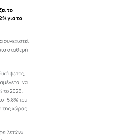
ει το
2% για το
α συνεχιστεί
 μια σταθερή
δικά φέτος,
ναμένεται να
% το 2026.
το -5,8% του
η της χώρας
οφειλετών»