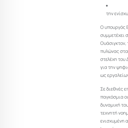
την ενίσχ
Ο υπουργός Ε
συμμετέχει σ
Ουάσιγκτον, 
πυλώνας στα
στελέχη του 
για την ψηφι
ως εργαλείω
Σε διεθνές ε
παγκόσμια οι
δυναμική του
τεχνητή νοημ
ενισχυμένη α