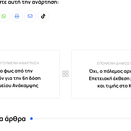
τε αυτή την ανάρτηση:
Whatsapp
Print
Share
Tiktok
via
Email
ΗΓΟΎΜΕΝΗ ΑΝΆΡΤΗΣΗ
ΕΠΌΜΕΝΗ ΔΗΜΟΣΊ
ο φως από την
Όχι, ο πόλεμος αρχ
όν για την 6η δόση
Επετειακή έκθεση
μείου Ανάκαμψης
και τιμής στο 
α άρθρα