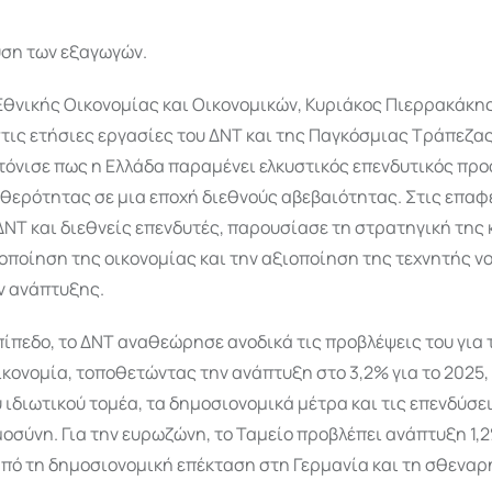
υση των εξαγωγών.
θνικής Οικονομίας και Οικονομικών, Κυριάκος Πιερρακάκης
τις ετήσιες εργασίες του ΔΝΤ και της Παγκόσμιας Τράπεζα
τόνισε πως η Ελλάδα παραμένει ελκυστικός επενδυτικός προ
θερότητας σε μια εποχή διεθνούς αβεβαιότητας. Στις επαφέ
ΔΝΤ και διεθνείς επενδυτές, παρουσίασε τη στρατηγική της
οποίηση της οικονομίας και την αξιοποίηση της τεχνητής 
ν ανάπτυξης.
πίπεδο, το ΔΝΤ αναθεώρησε ανοδικά τις προβλέψεις του για 
κονομία, τοποθετώντας την ανάπτυξη στο 3,2% για το 2025,
 ιδιωτικού τομέα, τα δημοσιονομικά μέτρα και τις επενδύσε
οσύνη. Για την ευρωζώνη, το Ταμείο προβλέπει ανάπτυξη 1,
πό τη δημοσιονομική επέκταση στη Γερμανία και τη σθεναρ