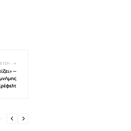
ΕΥΣΗ
ίζει» —
 μνήμης
Κρέφελτ