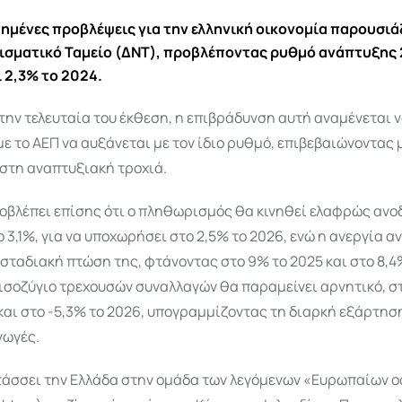
ημένες προβλέψεις για την ελληνική οικονομία παρουσιάζ
ισματικό Ταμείο (ΔΝΤ), προβλέποντας ρυθμό ανάπτυξης 
ι 2,3% το 2024.
ην τελευταία του έκθεση, η επιβράδυνση αυτή αναμένεται ν
 με το ΑΕΠ να αυξάνεται με τον ίδιο ρυθμό, επιβεβαιώνοντας
στη αναπτυξιακή τροχιά.
οβλέπει επίσης ότι ο πληθωρισμός θα κινηθεί ελαφρώς ανο
 3,1%, για να υποχωρήσει στο 2,5% το 2026, ενώ η ανεργία α
 σταδιακή πτώση της, φτάνοντας στο 9% το 2025 και στο 8,4
 ισοζύγιο τρεχουσών συναλλαγών θα παραμείνει αρνητικό, σ
και στο -5,3% το 2026, υπογραμμίζοντας τη διαρκή εξάρτησ
γωγές.
τάσσει την Ελλάδα στην ομάδα των λεγόμενων «Ευρωπαίων 