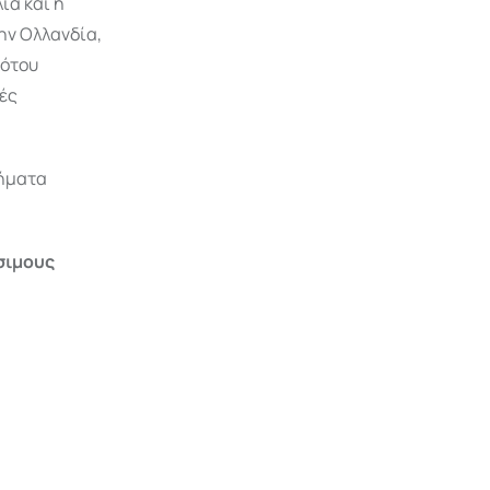
ία και η
ην Ολλανδία,
Νότου
ές
βήματα
ίσιμους