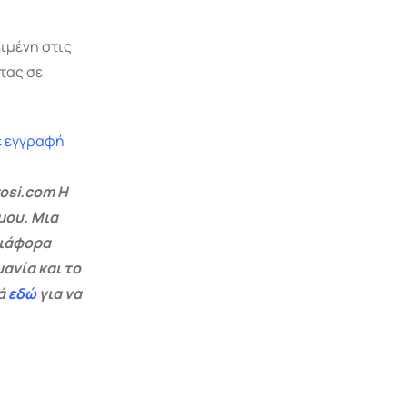
ειμένη στις
τας σε
ε εγγραφή
osi.com Η
μου. Μια
διάφορα
ανία και το
εά
εδώ
για να