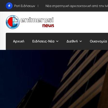
Skip
Νέα στρατηγική αρχιτεκτονική από την Ιν
Ροή Ειδήσεων
to
content
Αρχική
Ειδήσεις-Νέα
Διεθνή
Οικονομία