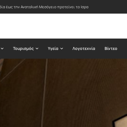
δία έως την Ανατολική Μεσόγειο προτείνει το Ισραήλ – Στο επίκεντρο Ε
Τουρισμός
Υγεία
Λογοτεχνία
Βίντεο