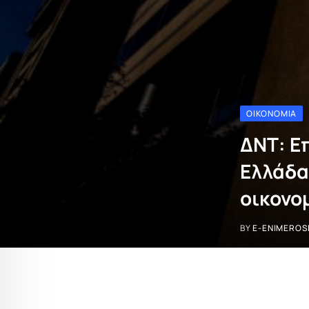
ΟΙΚΟΝΟΜΊΑ
ΔΝΤ: Ε
Ελλάδα
οικονο
BY
E-ENIMEROS