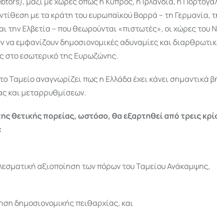
btors), μαζί με χώρες όπως η Κύπρος, η Ιρλανδία, η Πορτογαλ
αντίθεση με τα κράτη του ευρωπαϊκού Βορρά – τη Γερμανία, τ
αι την Ελβετία – που θεωρούνται «πιστωτές», οι χώρες του 
ν να εμφανίζουν δημοσιονομικές αδυναμίες και διαρθρωτικ
ς στο εσωτερικό της Ευρωζώνης.
το Ταμείο αναγνωρίζει πως η Ελλάδα έχει κάνει σημαντικά 
ς και μεταρρυθμίσεων.
της θετικής πορείας, ωστόσο, θα εξαρτηθεί από τρεις κρ
:
λεσματική αξιοποίηση των πόρων του Ταμείου Ανάκαμψης,
ηση δημοσιονομικής πειθαρχίας, και