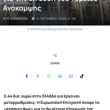
Ανάκαμψης
BY
E-ENIMEROSI
14 ΟΚΤΩΒΡΊΟΥ 2025 21:28
e-enimerosi /Μουρτζούκος Χρήστος
SHARE
Whatsapp
Print
Share
Tiktok
via
Email
2,44 δισ. ευρώ στην Ελλάδα για έργα και
μεταρρυθμίσεις. Η Ευρωπαϊκή Επιτροπή άναψε το
«πράσινο φως» για το 6ο αίτημα πληρωμής της