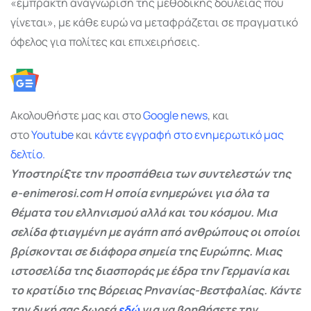
«έμπρακτη αναγνώριση της μεθοδικής δουλειάς που
γίνεται», με κάθε ευρώ να μεταφράζεται σε πραγματικό
όφελος για πολίτες και επιχειρήσεις.
Ακολουθήστε μας και στο
Google
news
, και
στο
Youtube
και
κάντε εγγραφή στο ενημερωτικό μας
δελτίο.
Υποστηρίξτε την προσπάθεια των συντελεστών της
e-enimerosi.com Η οποία ενημερώνει για όλα τα
θέματα του ελληνισμού αλλά και του κόσμου. Μια
σελίδα φτιαγμένη με αγάπη από ανθρώπους οι οποίοι
βρίσκονται σε διάφορα σημεία της Ευρώπης. Μιας
ιστοσελίδα της διασποράς με έδρα την Γερμανία και
το κρατίδιο της Βόρειας Ρηνανίας-Βεστφαλίας. Κάντε
την δική σας δωρεά
εδώ
για να βοηθήσετε την