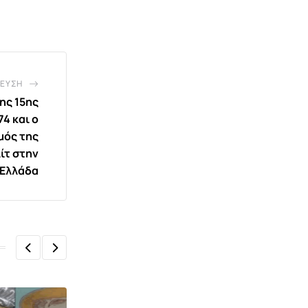
ΕΥΣΗ
ης 15ης
74 και ο
μός της
ίτ στην
Ελλάδα