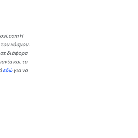
osi.com Η
 του κόσμου.
 σε διάφορα
ανία και το
εά
εδώ
για να