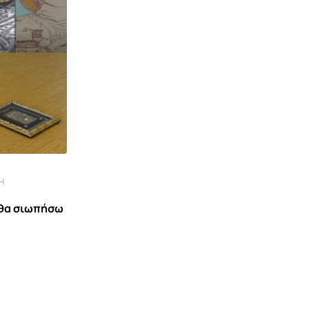
Ή
 θα σιωπήσω
ΕΙΔΉΣΕΙΣ ΚΑΙ ΝΈΑ
Ο Ράμα κλείδωσε την πόρτα στον
Φρέντι την στιγμή
29 ΟΚΤΩΒΡΊΟΥ 2024 18:50