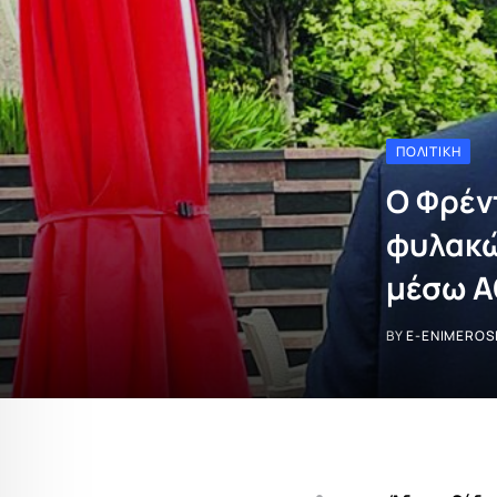
ΠΟΛΙΤΙΚΉ
Ο Φρέν
φυλακώ
μέσω Α
BY
E-ENIMEROS