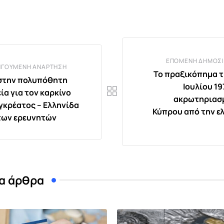
via
Email
ΕΠΌΜΕΝΗ ΔΗΜΟΣΊ
ΗΓΟΎΜΕΝΗ ΑΝΆΡΤΗΣΗ
Το πραξικόπημα τ
στην πολυπόθητη
Ιουλίου 19
ία για τον καρκίνο
ακρωτηριασ
γκρέατος – Ελληνίδα
Κύπρου από την ελ
 των ερευνητών
α άρθρα