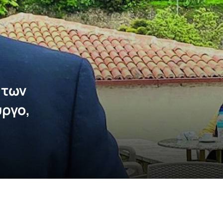
 των
ύργο,