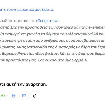
ή στο ενημερωτικό μας δελτίο.
λουθήστε μας και στο
Google
news.
στηρίξτε την προσπάθεια των συντελεστών της e-enimer
ία ενημερώνει για όλα τα θέματα του ελληνισμού αλλά και
φτιαγμένη με αγάπη από ανθρώπους οι οποίοι βρίσκονται
Ευρώπης. Μιας ιστοσελίδα της διασποράς με έδρα την Γερμ
ς Βόρειας Ρηνανίας-Βεστφαλίας. Κάντε την δική σας δωρ
ην προσπάθειά μας. Σας ευχαριστούμε θερμά!!!
τε αυτή την ανάρτηση:
Whatsapp
Print
Share
Tiktok