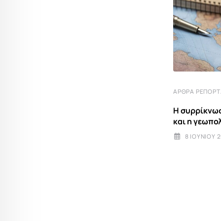
ΆΡΘΡΑ ΡΕΠΟΡ
Η συρρίκνωσ
και η γεωπο
8 ΙΟΥΝΊΟΥ 
ΕΙΔΉΣΕΙΣ ΚΑΙ ΝΈΑ
Ο Ράμα κλείδωσε την πόρτα στον
Φρέντι την στιγμή
29 ΟΚΤΩΒΡΊΟΥ 2024 18:50