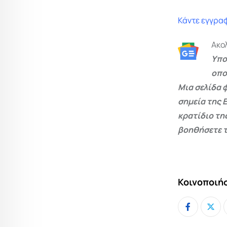
Κάντε εγγραφ
Ακο
Υπο
οπο
Μια σελίδα 
σημεία της 
κρατίδιο τη
βοηθήσετε τ
Κοινοποιήσ