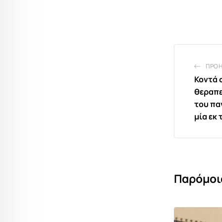
ΠΡΟ
Κοντά 
θεραπε
του πα
μία εκ
Παρόμοι