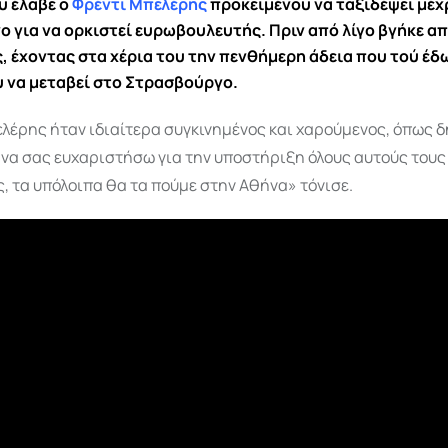
υ έλαβε ο
Φρέντι Μπελέρης
προκειμένου να ταξιδέψει μέχ
 για να ορκιστεί ευρωβουλευτής. Πριν από λίγο βγήκε απ
, έχοντας στα χέρια του την πενθήμερη άδεια που τού έ
 να μεταβεί στο Στρασβούργο.
λέρης ήταν ιδιαίτερα συγκινημένος και χαρούμενος, όπως δ
 να σας ευχαριστήσω για την υποστήριξη όλους αυτούς τους 
, τα υπόλοιπα θα τα πούμε στην Αθήνα» τόνισε.