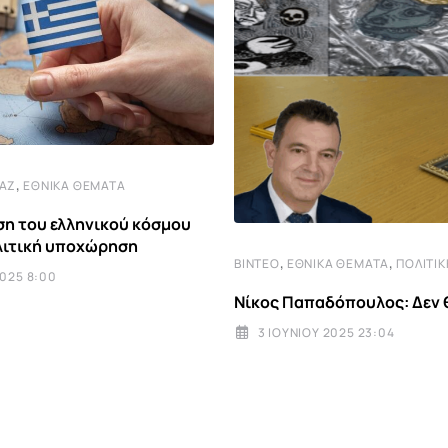
,
ΤΆΖ
ΕΘΝΙΚΆ ΘΈΜΑΤΑ
η του ελληνικού κόσμου
λιτική υποχώρηση
,
,
ΒΊΝΤΕΟ
ΕΘΝΙΚΆ ΘΈΜΑΤΑ
ΠΟΛΙΤΙΚ
2025 8:00
Νίκος Παπαδόπουλος: Δεν
3 ΙΟΥΝΊΟΥ 2025 23:04