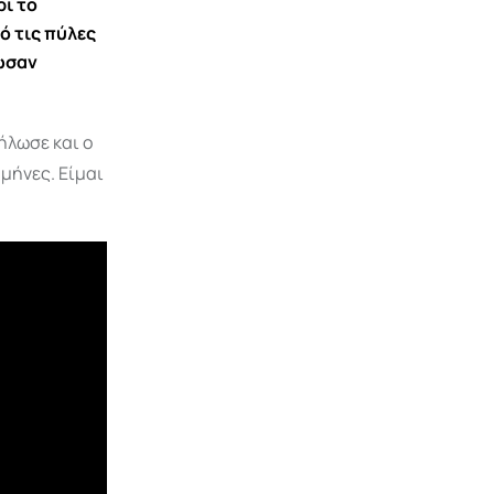
ρι το
ό τις πύλες
δωσαν
ήλωσε και ο
μήνες. Είμαι