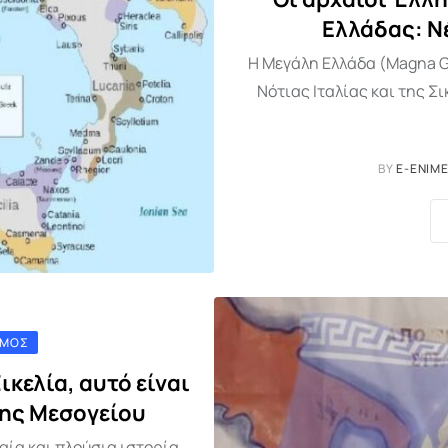
Ελλάδας: Ν
Η Μεγάλη Ελλάδα (Magna G
Νότιας Ιταλίας και της Σ
BY
E-ENIM
ΣΜΌΣ
ικελία, αυτό είναι
της Μεσογείου
αία και πλούσια ιστορία,