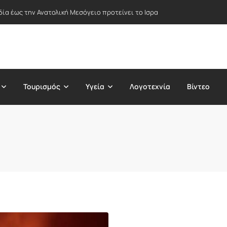
δία έως την Ανατολική Μεσόγειο προτείνει το Ισραήλ – Στο επίκεντρο Ε
Τουρισμός
Υγεία
Λογοτεχνία
Βίντεο