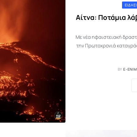
ΕΙΔΉΣ
Αίτνα: Ποτάμια λά
Με νέα ηφαιστειακή δραστ
την Πρωτοχρονιά καταγράφ
BY
E-ENI