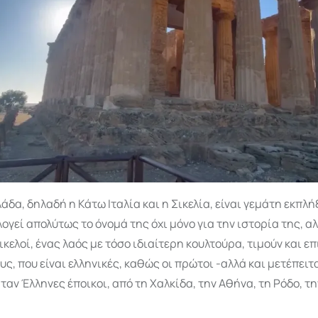
άδα, δηλαδή η Κάτω Ιταλία και η Σικελία, είναι γεμάτη εκπλή
λογεί απολύτως το όνομά της όχι μόνο για την ιστορία της, αλ
ικελοί, ένας λαός με τόσο ιδιαίτερη κουλτούρα, τιμούν και 
ους, που είναι ελληνικές, καθώς οι πρώτοι -αλλά και μετέπειτ
ήταν Έλληνες έποικοι, από τη Χαλκίδα, την Αθήνα, τη Ρόδο, τ