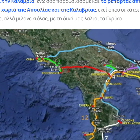
 την Καλαβρία
, ενώ σας παρουσιάσαμε και
το ρεπορτάζ απ
χωριά της Απουλίας και της Καλαβρίας
, εκεί όπου οι κάτο
, αλλά μιλάνε κιόλας, με τη δική μας λαλιά, τα Γκρίκο.