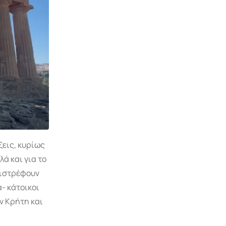
ξεις, κυρίως
λά και για το
επιστρέφουν
α- κάτοικοι
ην Κρήτη και