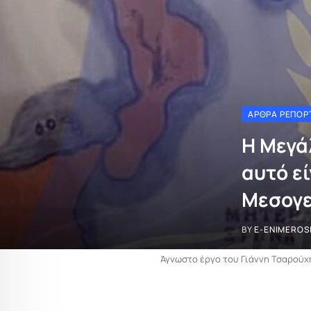
ΆΡΘΡΑ ΡΕΠΟΡ
Η Μεγά
αυτό ε
Μεσογε
BY
E-ENIMEROS
Άγνωστο έργο του Γιάννη Τσαρούχη