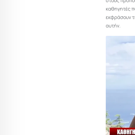
στους πρόποδ
καθηγητές πα
εκφράσουν τι
αυτήν.