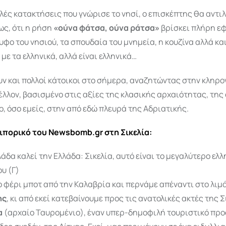
λές κατακτήσεις που γνώρισε το νησί, ο επισκέπτης θα αντι
ως, ότι η ρήση
«ούνα φάτσα, ούνα ράτσα»
βρίσκει πλήρη ε
υφο του νησιού, τα σπουδαία του μνημεία, η κουζίνα αλλά κα
 με τα ελληνικά, αλλά είναι ελληνικά…
ν και πολλοί κάτοικοι στο σήμερα, αναζητώντας στην κληρο
έλλον, βασισμένο στις αξίες της κλασικής αρχαιότητας, της 
ο, όσο εμείς, στην από εδώ πλευρά της Αδριατικής.
οιπορικό του Newsbomb.gr στη Σικελία:
άδα καλεί την Ελλάδα: Σικελία, αυτό είναι το μεγαλύτερο ελλ
υ (Γ)
 φέρι μποτ από την Καλαβρία και περνάμε απέναντι στο λιμ
ης
, κι από εκεί κατεβαίνουμε προς τις ανατολικές ακτές της Σ
α
(αρχαίο Ταυρομένιο), έναν υπερ-δημοφιλή τουριστικό προ