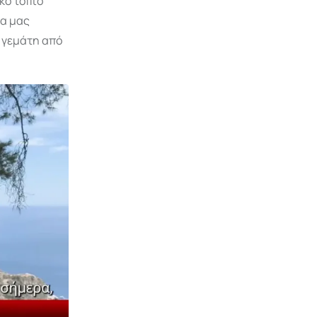
κό τοπίο
να μας
ι γεμάτη από