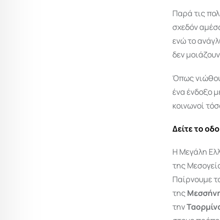
Παρά τις πολ
σχεδόν αμέσ
ενώ το ανάγλ
δεν μοιάζουν
Όπως νιώθου
ένα ένδοξο μ
κοινωνοί τόσ
Δείτε το οδ
Η Μεγάλη Ελλ
της Μεσογείο
Παίρνουμε το
της
Μεσσήν
την
Ταορμίν