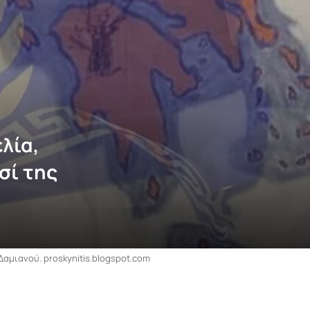
λία,
σί της
αμιανού. proskynitis.blogspot.com