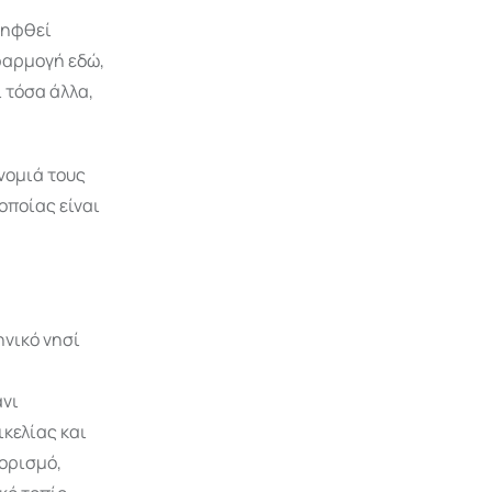
ληφθεί
φαρμογή εδώ,
ι τόσα άλλα,
νομιά τους
οποίας είναι
ηνικό νησί
άνι
ικελίας και
ορισμό,