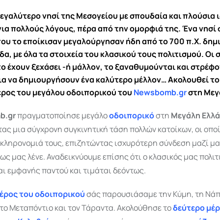
 μεγαλύτερο νησί της Μεσογείου με σπουδαία και πλούσια 
για πολλούς λόγους, πέρα από την ομορφιά της. Ένα νησί 
που το εποίκισαν μεγαλούργησαν ήδη από το 700 π.Χ. δη
δα, με όλα τα στοιχεία του κλασικού τους πολιτισμού. Οι 
 το έχουν ξεχάσει -ή μάλλον, το ξαναθυμούνται και στρέφο
για να δημιουργήσουν ένα καλύτερο μέλλον… Ακολουθεί το 
έρος του μεγάλου οδοιπορικού του
Newsbomb.gr
στη Μεγ
b.gr
πραγματοποίησε μεγάλο
οδοιπορικό
στη
Μεγάλη Ελλ
ας μια σύγχρονη συγκινητική τάση πολλών κατοίκων, οι οποί
 κληρονομιά τους, επιζητώντας ισχυρότερη σύνδεση μαζί μα
ως μας λένε. Αναδεικνύουμε επίσης ότι ο κλασικός μας πολιτ
ναι εμφανής παντού και τιμάται δεόντως.
έρος του οδοιπορικού
σάς παρουσιάσαμε την Κύμη, τη Νάπ
το Μεταπόντιο και τον Τάραντα. Ακολούθησε το
δεύτερο μέρ