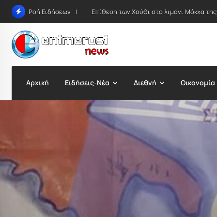
Skip
Ιερός Λόχος Θηβών: Η θρυλική επίλεκτη 
Ροή Ειδήσεων
to
content
Αρχική
Ειδήσεις-Νέα
Διεθνή
Οικονομία