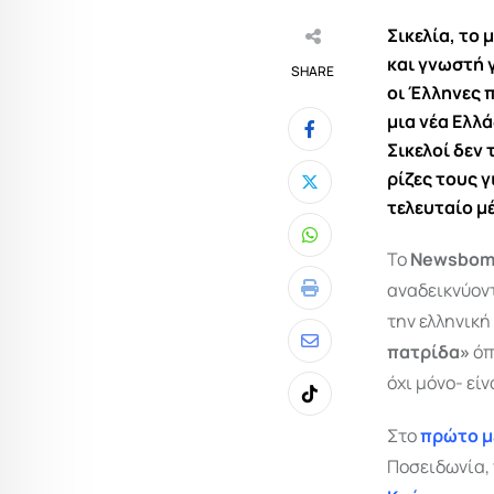
Σικελία, το
και γνωστή 
SHARE
οι Έλληνες 
μια νέα Ελλά
Σικελοί δεν
ρίζες τους 
τελευταίο μ
Whatsapp
Το
Newsbom
αναδεικνύοντ
Print
την ελληνική
πατρίδα»
όπ
Share
όχι μόνο- εί
via
Tiktok
Email
Στο
πρώτο μ
Ποσειδωνία, 