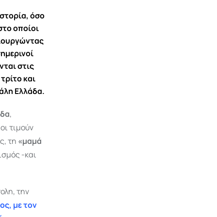
ιστορία, όσο
στο οποίοι
μιουργώντας
σημερινοί
νται στις
τρίτο και
άλη Ελλάδα.
άδα
,
οι τιμούν
ς, τη
«μαμά
ισμός -και
ολη, την
ος, με τον