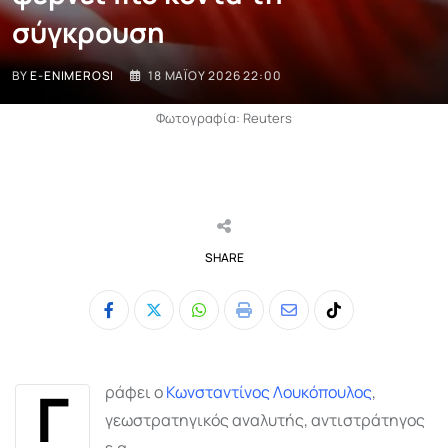
σύγκρουση
BY
E-ENIMEROSI
18 ΜΑΪ́ΟΥ 2026 22:00
Φωτογραφία: Reuters
SHARE
Whatsapp
Print
Share
Tiktok
via
Email
Γ
ράφει ο
Κωνσταντίνος Λουκόπουλος
,
γεωστρατηγικός αναλυτής, αντιστράτηγος
ε.α.