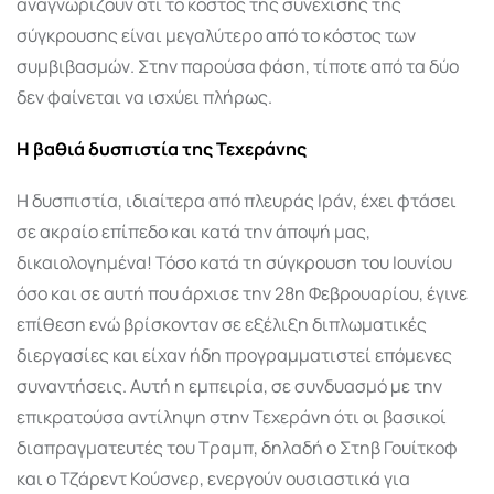
αναγνωρίζουν ότι το κόστος της συνέχισης της
σύγκρουσης είναι μεγαλύτερο από το κόστος των
συμβιβασμών. Στην παρούσα φάση, τίποτε από τα δύο
δεν φαίνεται να ισχύει πλήρως.
Η βαθιά δυσπιστία της Τεχεράνης
Η δυσπιστία, ιδιαίτερα από πλευράς Ιράν, έχει φτάσει
σε ακραίο επίπεδο και κατά την άποψή μας,
δικαιολογημένα! Τόσο κατά τη σύγκρουση του Ιουνίου
όσο και σε αυτή που άρχισε την 28η Φεβρουαρίου, έγινε
επίθεση ενώ βρίσκονταν σε εξέλιξη διπλωματικές
διεργασίες και είχαν ήδη προγραμματιστεί επόμενες
συναντήσεις. Αυτή η εμπειρία, σε συνδυασμό με την
επικρατούσα αντίληψη στην Τεχεράνη ότι οι βασικοί
διαπραγματευτές του Τραμπ, δηλαδή ο Στηβ Γουίτκοφ
και ο Τζάρεντ Κούσνερ, ενεργούν ουσιαστικά για