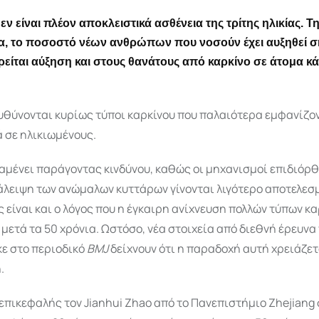
εν είναι πλέον αποκλειστικά ασθένεια της τρίτης ηλικίας. Τ
ία, το ποσοστό νέων ανθρώπων που νοσούν έχει αυξηθεί σ
είται αύξηση και στους θανάτους από καρκίνο σε άτομα κ
υθύνονται κυρίως τύποι καρκίνου που παλαιότερα εμφανίζο
 σε ηλικιωμένους.
ραμένει παράγοντας κινδύνου, καθώς οι μηχανισμοί επιδιόρ
άλειψη των ανώμαλων κυττάρων γίνονται λιγότερο αποτελεσμ
ς είναι και ο λόγος που η έγκαιρη ανίχνευση πολλών τύπων κ
 μετά τα 50 χρόνια. Ωστόσο, νέα στοιχεία από διεθνή έρευνα
ε στο περιοδικό
BMJ
δείχνουν ότι η παραδοχή αυτή χρειάζετ
.
 επικεφαλής τον Jianhui Zhao από το Πανεπιστήμιο Zhejiang 