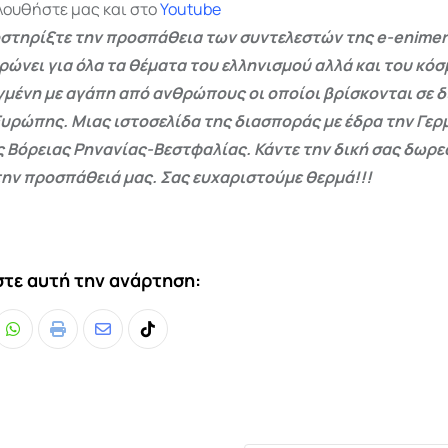
λουθήστε μας και στο
Youtube
στηρίξτε την προσπάθεια των συντελεστών της e-enimer
ρώνει για όλα τα θέματα του ελληνισμού αλλά και του κόσ
γμένη με αγάπη από ανθρώπους οι οποίοι βρίσκονται σε 
Ευρώπης. Μιας ιστοσελίδα της διασποράς με έδρα την Γερμ
ς Βόρειας Ρηνανίας-Βεστφαλίας. Κάντε την δική σας δωρ
ην προσπάθειά μας. Σας ευχαριστούμε θερμά!!!
τε αυτή την ανάρτηση:
Whatsapp
Print
Share
Tiktok
via
Email