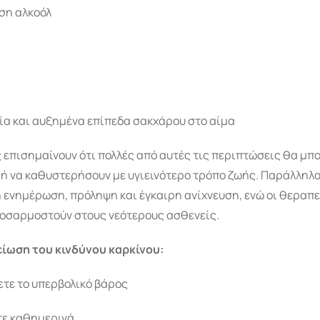
ση αλκοόλ
α και αυξημένα επίπεδα σακχάρου στο αίμα
 επισημαίνουν ότι πολλές από αυτές τις περιπτώσεις θα μπ
ή να καθυστερήσουν με υγιεινότερο τρόπο ζωής. Παράλληλα
 ενημέρωση, πρόληψη και έγκαιρη ανίχνευση, ενώ οι θεραπε
ροσαρμοστούν στους νεότερους ασθενείς.
είωση του κινδύνου καρκίνου:
τε το υπερβολικό βάρος
τε καθημερινά