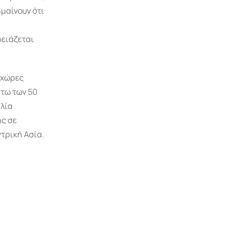
ημαίνουν ότι
ρειάζεται
 χώρες
άτω των 50
αλία
ης σε
τρική Ασία.