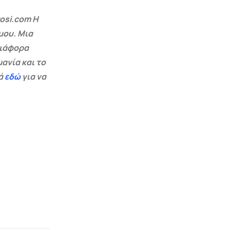
osi.com Η
μου. Μια
διάφορα
ανία και το
εά
εδώ
για να