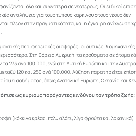
φανίζονται όλο και συχνότερα σε νεότερους. Οι ειδικοί επισ
κές αντιλήψεις για τους τύπους καρκίνου στους νέους δεν
ται πλέον στην πραγματικότητα, και η έγκαιρη ανίχνευση χ
.
μαντικές περιφερειακές διαφορές: οι δυτικές βιομηχανικές
ερισσότερο. Στη Βόρεια Αμερική, τα κρούσματα σε άτομα κ
 τα 273 ανά 100.000, ενώ στη Δυτική Ευρώπη και την Αυστρ
μεταξύ 120 και 250 ανά 100.000. Αύξηση παρατηρείται επίσ
αίου εισοδήματος, όπως Ανατολική Ευρώπη, Ωκεανία και Κεν
τόπισε ως κύριους παράγοντες κινδύνου τον τρόπο ζωής:
ροφή (κόκκινο κρέας, πολύ αλάτι, λίγα φρούτα και λαχανικά)