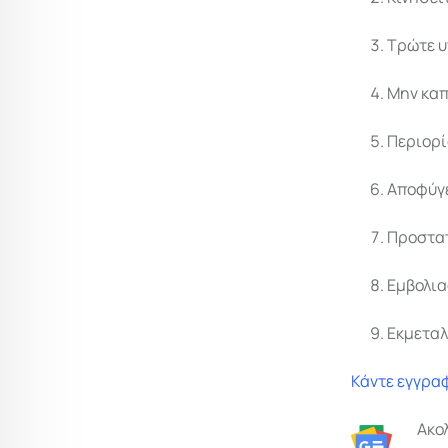
Τρώτε υ
Μην καπ
Περιορί
Αποφύγε
Προστατ
Εμβολια
Εκμεταλ
Κάντε εγγραφ
Ακο