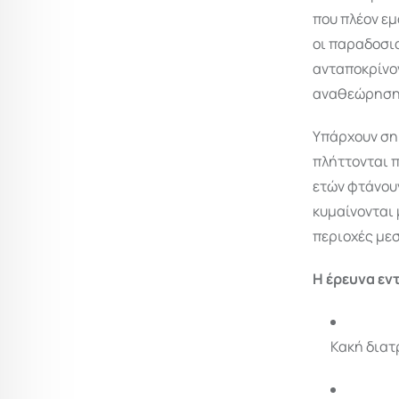
που πλέον εμ
οι παραδοσια
ανταποκρίνον
αναθεώρηση
Υπάρχουν ση
πλήττονται π
ετών φτάνουν
κυμαίνονται 
περιοχές μεσ
Η έρευνα εν
Κακή διατ