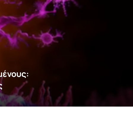
μένους:
ς