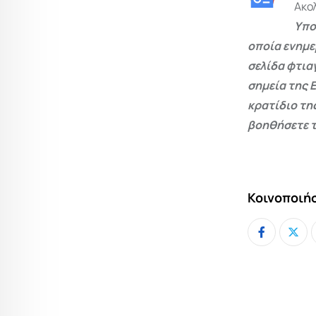
Ακο
Υπο
οποία ενημε
σελίδα φτια
σημεία της 
κρατίδιο τη
βοηθήσετε τ
Κοινοποιήσ