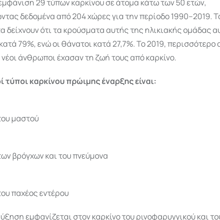
εμφάνιση 29 τύπων καρκίνου σε άτομα κάτω των 50 ετών,
ντας δεδομένα από 204 χώρες για την περίοδο 1990–2019. Τ
α δείχνουν ότι τα κρούσματα αυτής της ηλικιακής ομάδας 
ατά 79%, ενώ οι θάνατοι κατά 27,7%. Το 2019, περισσότερο 
νέοι άνθρωποι έχασαν τη ζωή τους από καρκίνο.
οί τύποι καρκίνου πρώιμης έναρξης είναι:
του μαστού
των βρόγχων και του πνεύμονα
του παχέος εντέρου
ύξηση εμφανίζεται στον καρκίνο του ρινοφαρυγγικού και το