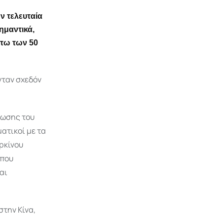
ην τελευταία
ημαντικά,
άτω των 50
νταν σχεδόν
θωσης του
ατικοί με τα
αρκίνου
 που
αι
στην Κίνα,