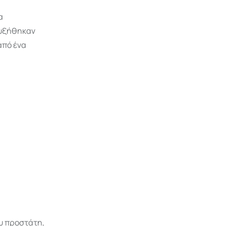
α
αυξήθηκαν
από ένα
υ προστάτη,