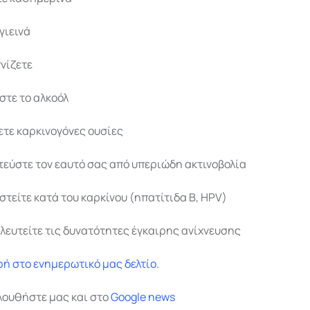
γιεινά
νίζετε
στε το αλκοόλ
τε καρκινογόνες ουσίες
εύστε τον εαυτό σας από υπεριώδη ακτινοβολία
στείτε κατά του καρκίνου (ηπατίτιδα Β, HPV)
λευτείτε τις δυνατότητες έγκαιρης ανίχνευσης
ή στο ενημερωτικό μας δελτίο.
λουθήστε μας και στο
Google
news