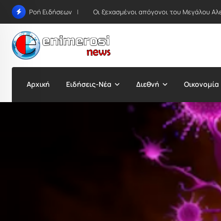
Skip
Οι ξεχασμένοι απόγονοι του Μεγάλου Αλ
Ροή Ειδήσεων
to
content
Αρχική
Ειδήσεις-Νέα
Διεθνή
Οικονομία