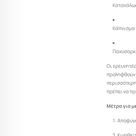
Κατανάλω
Κάπνισμα
Παχυσαρκί
Οι ερευνητές
προληφθούν 
περισσότερη
πρέπει να π
Μέτρα για μ
Αποφύγε
Κινηθεί