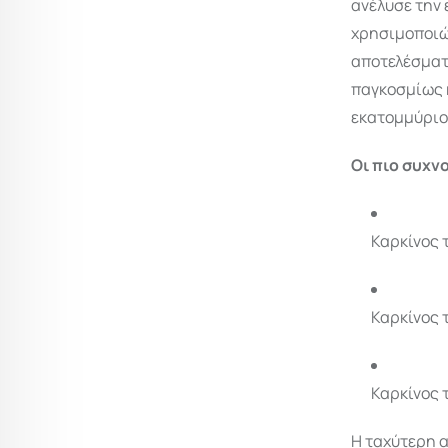
ανέλυσε την 
χρησιμοποιώ
αποτελέσματ
παγκοσμίως κ
εκατομμύριο 
Οι πιο συχν
Καρκίνος 
Καρκίνος 
Καρκίνος 
Η ταχύτερη α