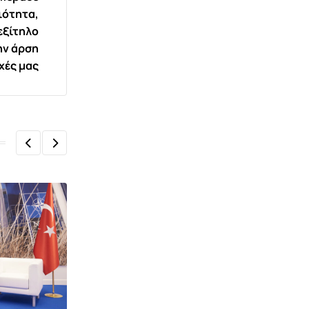
ιότητα,
εξίτηλο
ν άρση
χές μας