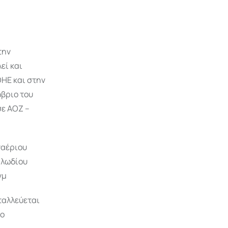
την
εί και
ΗΕ και στην
βριο του
σε ΑΟΖ –
ναέριου
αλωδίου
νμ
ταλλεύεται
 ο