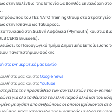
ως στην Βαλένθια της Ισπανία ως Βοηθός Επιτελάρχη στο
υ.
κπρόσωπος του ΓΕΣ ΝΑΤΟ Training Group στο Στρατηγείο 
ως στην Ισπανία ως Ταξίαρχος.
εταπτυχιακά στη Διεθνή Ασφάλεια (Plymouth) και στις Δι
ULB CERIS Brussels).
ελειώσει το Παιδαγωγικό Τμήμα Δημοτικής Εκπαίδευσης τ
ειου Πανεπιστήμιου Θράκης
ή στο ενημερωτικό μας δελτίο.
λουθήστε μας και στο
Google
news
λουθήστε μας και στο
Youtube
στηρίξτε την προσπάθεια των συντελεστών της e-enimer
ρώνει για όλα τα θέματα του ελληνισμού αλλά και του κόσ
γμένη με αγάπη από ανθρώπους οι οποίοι βρίσκονται σε 
Ευρώπης. Μιας ιστοσελίδα της διασποράς με έδρα την Γερμ