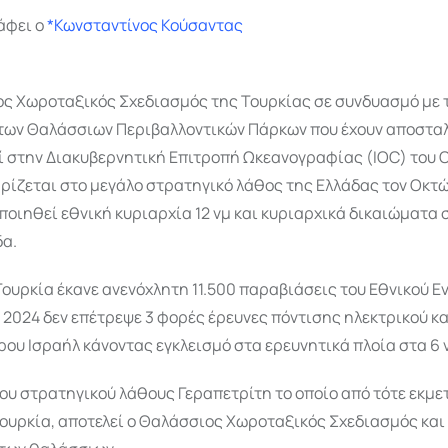
άφει ο
*Κωνσταντίνος Κούσαντας
ιος Χωροταξικός Σχεδιασμός της Τουρκίας σε συνδυασμό με 
των Θαλάσσιων Περιβαλλοντικών Πάρκων που έχουν αποσταλ
 στην Διακυβερνητική Επιτροπή Ωκεανογραφίας (IOC) του Ο
ρίζεται στο μεγάλο στρατηγικό λάθος της Ελλάδας τον Οκτώ
ποιηθεί εθνική κυριαρχία 12 νμ και κυριαρχικά δικαιώματα 
α.
 Τουρκία έκανε ανενόχλητη 11.500 παραβιάσεις του Εθνικού Ε
 2024 δεν επέτρεψε 3 φορές έρευνες πόντισης ηλεκτρικού κ
ου Ισραήλ κάνοντας εγκλεισμό στα ερευνητικά πλοία στα 6 
του στρατηγικού λάθους Γεραπετρίτη το οποίο από τότε εκμε
ουρκία, αποτελεί ο Θαλάσσιος Χωροταξικός Σχεδιασμός και