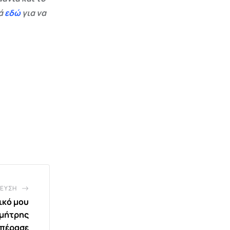
εά
εδώ
για να
ΕΥΣΗ
ικό μου
ημήτρης
 πέρασε