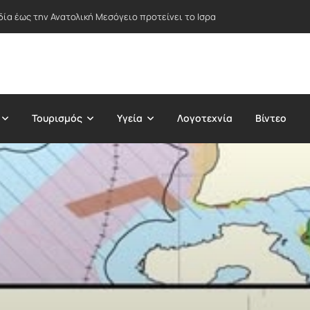
δία έως την Ανατολική Μεσόγειο προτείνει το Ισραήλ – Στο επίκεντρο Ε
Τουρισμός
Υγεία
Λογοτεχνία
Βίντεο