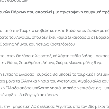
των θαλάσσιων
τικών Πάρκων που αποτελεί μια πρωτοφανή τουρκική πρ
ται από την Τουρκία εισβολή κατοχής θαλάσσιων ζωνών με π
δατα του Αιγαίου, όπου δεν έχει καμία δικαιοδοσία σε Βόρειο
θράκης Λήμνου και Νοτίως Καστελόριζου
ται στον Θαλάσσιο Χωροταξικό Χάρτη πεδία βολής – ασκήσε
την Θάσο, Σαμοθράκη , Λήμνο, Σκύρο, Μύκονο μόλις 6 νμ.
 έντασης Ελλάδας Τουρκίας θα μπορεί το τουρκικό Πολεμικ
όχι μόνο τα Ελληνικά Νησιά του Ανατολικού Αιγαίου αλλά και
κή Ελλάδα από τα υπόλοιπα νησιά με σκάφη επιφάνειας – υ
η έναρξη – διεξαγωγή ασκήσεων
ι την Τμηματική ΑΟΖ Ελλάδας Αιγύπτου από τον 26ο μέχρι τ