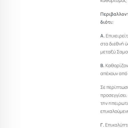
καθορισμός 
Περιβαλλον
διότι:
Α.
Επιχειρεί
στα διεθνή ύ
μεταξύ Σαμο
Β.
Καθορίζον
απέχουν από 
Σε περίπτωση
προσεγγίσει 
την ηπειρωτι
επικαλούμεν
Γ.
Επικαλύπτε