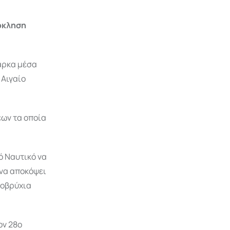
όκληση
άρκα μέσα
 Αιγαίο
ων τα οποία
ό Ναυτικό να
 να αποκόψει
ποβρύχια
ον 28ο