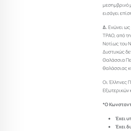
μεσημβρινό 
εισάγει επίσ
Δ.
Ενώνει ως 
TPAO, από τη
Νοτίως του 
Δυστυχώς δεν
Θαλάσσια Πε
θαλάσσιας κ
Οι Έλληνες Π
Εξωτερικών κ
*Ο Κωνσταντ
Έχει υ
Έχει δ