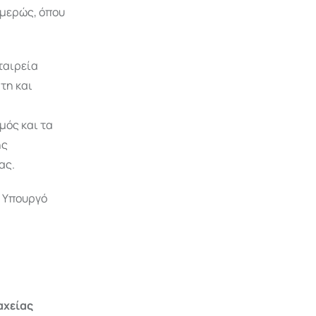
μερώς, όπου
ταιρεία
τη και
μός και τα
ης
ας.
ν Υπουργό
αχείας