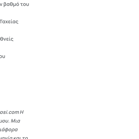
ν βαθμό του
Ταχείας
εθνείς
ου
osi.com Η
μου. Μια
διάφορα
ανία και το