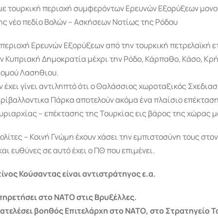
με τουρκική περιοχή συμφερόντων Ερευνών Εξορύξεων μονο
ης νέο πεδίο Βολών – Ασκήσεων Νοτίως της Ρόδου
περιοχή Ερευνών Εξορύξεων από την τουρκική πετρελαϊκή ε
ν Κυπριακή Δημοκρατία μέχρι την Ρόδο, Κάρπαθο, Κάσο, Κρή
Νομού Λασηθιου.
 έχει γίνει αντιληπτό ότι ο Θαλάσσιος χωροταξικός Σχεδιασ
ρίβαλλοντικα Πάρκα αποτελούν ακόμα ένα πλαίσιο επέκτασ
υριαρχίας – επέκτασης της Τουρκίας εις βάρος της χώρας μ
ολίτες – Κοινή Γνώμη έχουν χάσει την εμπιστοσύνη τους στο
αι ευθύνες σε αυτό έχει ο ΠΘ που επιμένει.
ίνος Κούσαντας είναι αντιστράτηγος ε.α.
πηρετήσει στο ΝATO στις Βρυξέλλες.
ιατελέσει βοηθός Επιτελάρχη στο ΝΑΤΟ, στο Στρατηγείο Τ