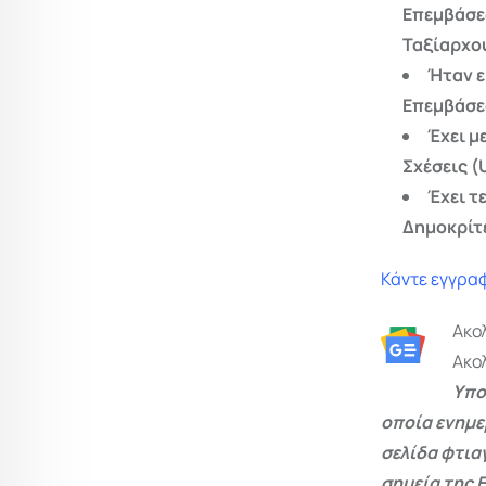
Επεμβάσε
Ταξίαρχο
Ήταν ε
Επεμβάσε
Έχει μ
Σχέσεις (
Έχει τ
Δημοκρίτ
Κάντε εγγραφ
Ακο
Ακο
Υπο
οποία ενημε
σελίδα φτια
σημεία της 