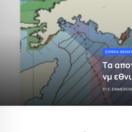
ΕΘΝΙΚΆ ΘΈΜΑ
Tα απο
νμ εθν
BY
E-ENIMEROS