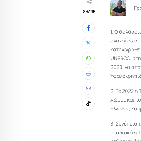
Γρ
SHARE
1. Ο θαλάσσ
ανακοίνωση 
καταχωρηθεί
UNESCO, στη
Whatsapp
2020, να απο
Υφαλοκρηπίδ
Print
2. To 2022 η
Share
Χώρου και το
via
Tiktok
Ελλάδας Κύπρ
Email
3. Συνέπεια 
σταδιακά η Τ