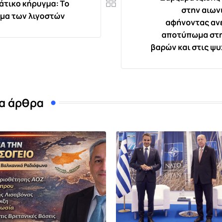
άτικο κήρυγμα: Το
στην αιων
μα των λιγοστών
αφήνοντας αν
αποτύπωμα στη
βαρών και στις ψυ
α άρθρα