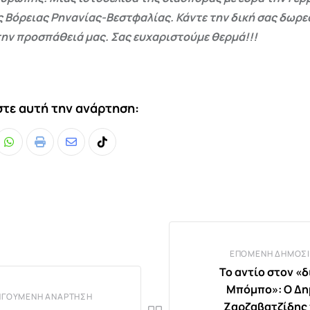
ς Βόρειας Ρηνανίας-Βεστφαλίας. Κάντε την δική σας δωρ
ην προσπάθειά μας. Σας ευχαριστούμε θερμά!!!
τε αυτή την ανάρτηση:
Whatsapp
Print
Share
Tiktok
via
Email
ΕΠΌΜΕΝΗ ΔΗΜΟΣΊ
Το αντίο στον «δ
Μπόμπο»: Ο Δ
ΗΓΟΎΜΕΝΗ ΑΝΆΡΤΗΣΗ
Ζαρζαβατζίδης