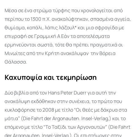
Μέσα σε ένα στρώμα τύρφης που χρονολογείται από
περίπου το 1300 π.Χ. ανακαλύφτηκαν, σπασμένα αγγεία,
θυμίαμα, κοπάλι, λάπις λάζουλ* και μια σφραγίδα με
επιγραφή σε Γραμμική Α Εάν τα αποτελέσματα
ερμηνεύονται σωστά, τότε θα πρέπει πραγματικά οι
Μινωίτες από την Κρήτη ανακάλυψαν την Βόρεια
Θάλασσα.
Καχυποψία και τεκμηρίωση
Δύο βιβλία από τον Hans Peter Duerr για αυτή την
ανακάλυψη εκδόθηκαν στην συνέχεια, το πρώτο που
κυκλοφόρησε το 2008 με τίτλο “Οι θεές με δάκρυα στα
μάτια” (Die Fahrt der Argonauten. Insel-Verlag,) και το
επόμενο με τίτλο “Το Ταξίδι των Αργοναυτών” (Die Fahrt
der Argonauten. Insel-Verlag,). Οι επιστήμονες στην