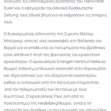
άλλο μάτι τις υποτιθέμενες αυταπάτες του Hans Peter
Duerr και η εφημερίδα του Μονακό Süddeutsche
Zeitung τους έδωσε βήμα για να εκφράσουν τις απόψεις
τους.
Ο διακεκριμένος ελληνιστής της Ζυρίχης Βάλτερ
Μπούρκερ απαιτεί νέες ανασκαφές στη θάλασσα του
Βορρά για να αποδειχτεί αν τα ευρήματα που βρέθηκαν
είναι αληθινά ή πηγή της φαντασίας του ερασιτέχνη
αρχαιολόγου. Ο αρχαιολόγος Erlangen Hartmut Mateusz
θεωρεί πιθανό μια Μινωική αποστολή στην Κορνουάλλη
και πέρα από εκεί για την εξερεύνηση κασσίτερου,
καθώς οι εισαγωγές από την Ασία είχαν σταματήσει
από τον πόλεμο μεταξύ των Χετταίων με τους
Αιγυπτίους. Ο αρχαιολόγος Paul Juhl από το
πανεπιστήμιο της Heidelberg θεωρεί γνήσια τη
σφραγίδα που βρέθηκε με την επιγραφή της σφραγίδας