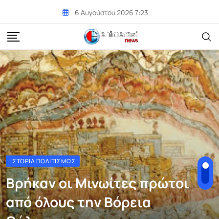
Skip
6 Αυγούστου 2026 7:23
to
content
ΙΣΤΟΡΊΑ ΠΟΛΙΤΙΣΜΌΣ
Βρήκαν οι Μινωίτες πρώτοι
από όλους την Βόρεια