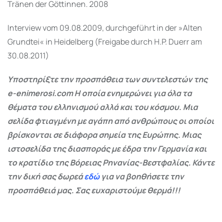
Tränen der Göttinnen. 2008
Interview vom 09.08.2009, durchgeführt in der »Alten
Grundtei« in Heidelberg (Freigabe durch H.P. Duerr am
30.08.2011)
Υποστηρίξτε την προσπάθεια των συντελεστών της
e-enimerosi.com Η οποία ενημερώνει για όλα τα
θέματα του ελληνισμού αλλά και του κόσμου. Μια
σελίδα φτιαγμένη με αγάπη από ανθρώπους οι οποίοι
βρίσκονται σε διάφορα σημεία της Ευρώπης. Μιας
ιστοσελίδα της διασποράς με έδρα την Γερμανία και
το κρατίδιο της Βόρειας Ρηνανίας-Βεστφαλίας. Κάντε
την δική σας δωρεά
εδώ
για να βοηθήσετε την
προσπάθειά μας. Σας ευχαριστούμε θερμά!!!