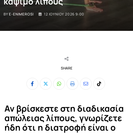
κάψιμο λίπους
BY
E-ENIMEROSI
12 ΙΟΥΝΊΟΥ 2026 9:00
SHARE
Whatsapp
Print
Share
Tiktok
via
Email
Αν βρίσκεστε στη διαδικασία
απώλειας λίπους, γνωρίζετε
ήδη ότι η διατροφή είναι ο