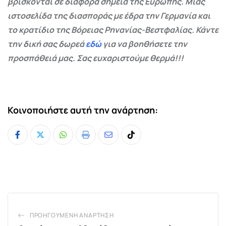
βρίσκονται σε διάφορα σημεία της Ευρώπης. Μιας
ιστοσελίδα της διασποράς με έδρα την Γερμανία και
το κρατίδιο της Βόρειας Ρηνανίας-Βεστφαλίας. Κάντε
την δική σας δωρεά
εδώ
για να βοηθήσετε την
προσπάθειά μας. Σας ευχαριστούμε θερμά!!!
Κοινοποιήστε αυτή την ανάρτηση:
Whatsapp
Print
Share
Tiktok
via
Email
ΠΡΟΗΓΟΎΜΕΝΗ ΑΝΆΡΤΗΣΗ