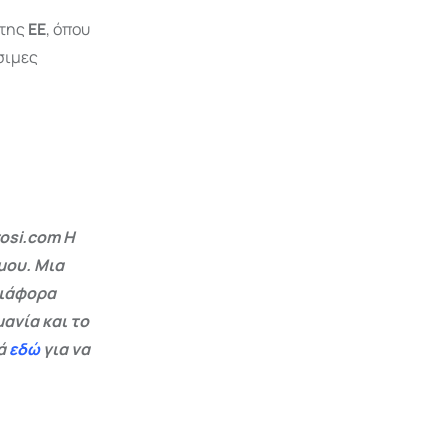
 της
ΕΕ
, όπου
σιμες
osi.com Η
μου. Μια
διάφορα
ανία και το
εά
εδώ
για να