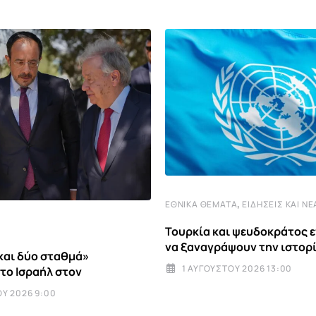
,
ΕΘΝΙΚΆ ΘΈΜΑΤΑ
ΕΙΔΉΣΕΙΣ ΚΑΙ ΝΈ
Τουρκία και ψευδοκράτος 
να ξαναγράψουν την ιστορ
και δύο σταθμά»
1 ΑΥΓΟΎΣΤΟΥ 2026 13:00
 το Ισραήλ στον
Υ 2026 9:00