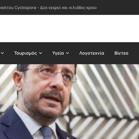
σίτου Cyclospora – Δύο νεκροί και χιλιάδες κρούσματα σε δεκάδες Πολ
Τουρισμός
Υγεία
Λογοτεχνία
Βίντεο