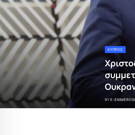
ΚΎΠΡΟΣ
Χριστο
συμμετ
Ουκραν
BY
E-ENIMEROS