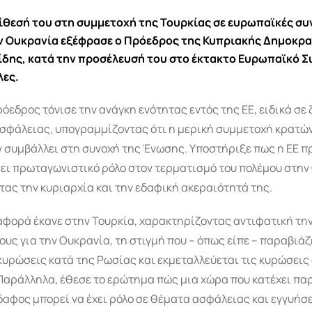
ίθεσή του στη συμμετοχή της Τουρκίας σε ευρωπαϊκές σ
 Ουκρανία εξέφρασε ο Πρόεδρος της Κυπριακής Δημοκρα
δης, κατά την προσέλευσή του στο έκτακτο Ευρωπαϊκό 
λες.
όεδρος τόνισε την ανάγκη ενότητας εντός της ΕΕ, ειδικά σε
ασφάλειας, υπογραμμίζοντας ότι η μερική συμμετοχή κρατώ
 συμβάλλει στη συνοχή της Ένωσης. Υποστήριξε πως η ΕΕ π
ει πρωταγωνιστικό ρόλο στον τερματισμό του πολέμου στην
ας την κυριαρχία και την εδαφική ακεραιότητά της.
ναφορά έκανε στην Τουρκία, χαρακτηρίζοντας αντιφατική τη
ους για την Ουκρανία, τη στιγμή που – όπως είπε – παραβιάζε
υρώσεις κατά της Ρωσίας και εκμεταλλεύεται τις κυρώσεις
 Παράλληλα, έθεσε το ερώτημα πώς μια χώρα που κατέχει π
αφος μπορεί να έχει ρόλο σε θέματα ασφάλειας και εγγυήσ