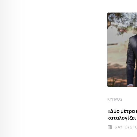
ΚΎΠΡΟΣ
Τι φέρνει μαζί του ο Γκουτέρες στην
ΚΎΠΡΟΣ
Κύπρο –
«Δύο μέτρα 
28 ΙΟΥΛΊΟΥ 2026 20:30
καταλογίζει
6 ΑΥΓΟΎΣΤΟ