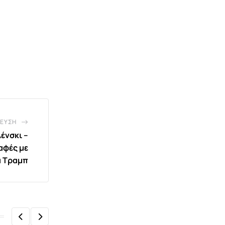
ΕΥΣΗ
ένσκι –
αφές με
α Τραμπ