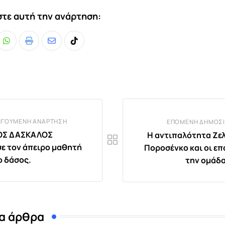
τε αυτή την ανάρτηση:
Whatsapp
Print
Share
Tiktok
via
Email
ΗΓΟΎΜΕΝΗ ΑΝΆΡΤΗΣΗ
ΕΠΌΜΕΝΗ ΔΗΜΟΣΊ
ΟΣ ΔΑΣΚΑΛΟΣ
Η αντιπαλότητα Ζελ
ε τον άπειρο μαθητή
Ποροσένκο και οι επ
ο δάσος.
την ομάδ
α άρθρα