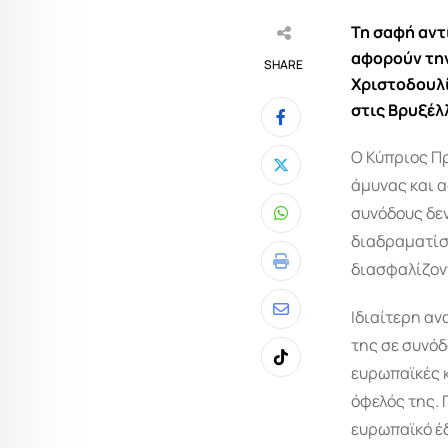
Τη σαφή αντ
αφορούν την
SHARE
Χριστοδουλί
στις Βρυξέλ
Ο Κύπριος Πρ
άμυνας και 
συνόδους δεν
Whatsapp
διαδραματίσ
διασφαλίζοντ
Print
Ιδιαίτερη α
Share
της σε συνόδ
via
Tiktok
ευρωπαϊκές κ
Email
όφελός της.
ευρωπαϊκό έδ