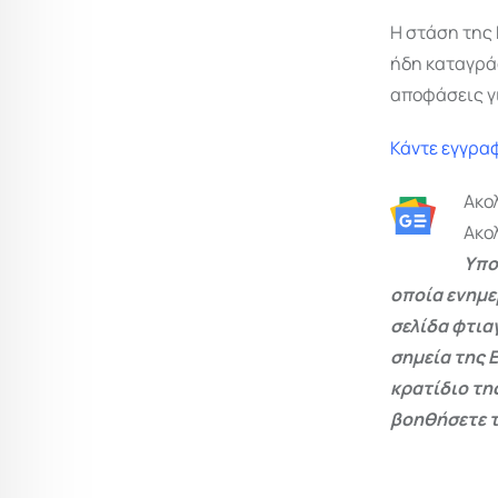
Η στάση της
ήδη καταγρά
αποφάσεις γ
Κάντε εγγραφ
Ακο
Ακο
Υπο
οποία ενημε
σελίδα φτια
σημεία της 
κρατίδιο τη
βοηθήσετε τ