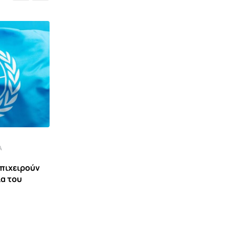
Α
,
ΒΊΝΤΕΟ
ΕΙΔΉΣΕΙΣ ΚΑΙ ΝΈΑ
επιχειρούν
ία του
Ανάμεσα σε Αιγαίο και Κύπρο – Μια
συζήτηση με
1 ΑΥΓΟΎΣΤΟΥ 2026 10:52