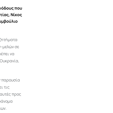
υνόδους που
τίας, Νίκος
Συμβούλιο
 ζητήματα
ν-μελών σε
ρέπει να
 Ουκρανία,
ν παρουσία
ι τις
 αυτές προς
αράνομα
εων.