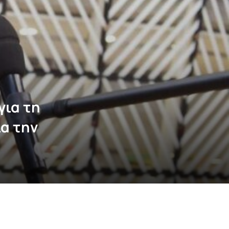
για τη
α την