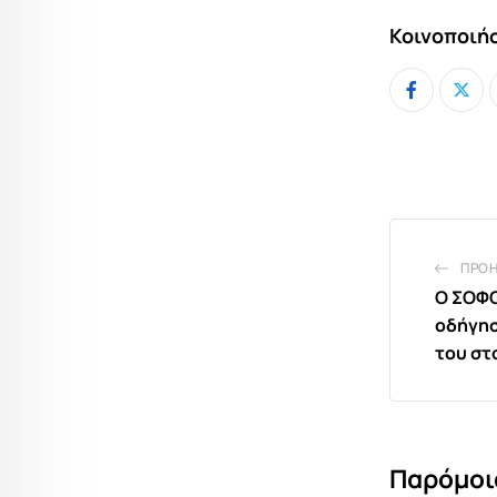
Κοινοποιήσ
ΠΡΟ
Ο ΣΟΦ
οδήγησ
του στ
Παρόμοι