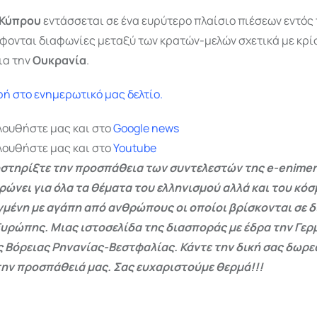
Κύπρου
εντάσσεται σε ένα ευρύτερο πλαίσιο πιέσεων εντός
φονται διαφωνίες μεταξύ των κρατών-μελών σχετικά με κρί
ια την
Ουκρανία
.
ή στο ενημερωτικό μας δελτίο.
λουθήστε μας και στο
Google
news
λουθήστε μας και στο
Youtube
στηρίξτε την προσπάθεια των συντελεστών της e-enimer
ρώνει για όλα τα θέματα του ελληνισμού αλλά και του κόσ
γμένη με αγάπη από ανθρώπους οι οποίοι βρίσκονται σε 
Ευρώπης. Μιας ιστοσελίδα της διασποράς με έδρα την Γερμ
ς Βόρειας Ρηνανίας-Βεστφαλίας. Κάντε την δική σας δωρ
ην προσπάθειά μας. Σας ευχαριστούμε θερμά!!!