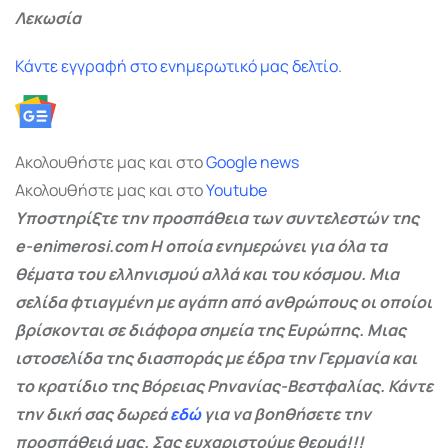
Λεκωσία
Κάντε εγγραφή στο ενημερωτικό μας δελτίο.
Ακολουθήστε μας και στο
Google
news
Ακολουθήστε μας και στο
Youtube
Υποστηρίξτε την προσπάθεια των συντελεστών της
e-enimerosi.com Η οποία ενημερώνει για όλα τα
θέματα του ελληνισμού αλλά και του κόσμου. Μια
σελίδα φτιαγμένη με αγάπη από ανθρώπους οι οποίοι
βρίσκονται σε διάφορα σημεία της Ευρώπης. Μιας
ιστοσελίδα της διασποράς με έδρα την Γερμανία και
το κρατίδιο της Βόρειας Ρηνανίας-Βεστφαλίας. Κάντε
την δική σας δωρεά
εδώ
για να βοηθήσετε την
προσπάθειά μας. Σας ευχαριστούμε θερμά!!!