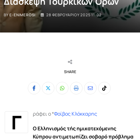
Διάσκεψη Τουρκικών Όρων
BY
E-ENIMEROSI
28 ΦΕΒΡΟΥΑΡΊΟΥ 2025 11:02
SHARE
Whatsapp
Print
Share
Tiktok
via
Email
Γ
ράφει ο *
Φοίβος Κλόκκαρης
Ο Ελληνισμός τής ημικατεχόμενης
Κύπρου αντιμετωπίζει σοβαρό πρόβλημα