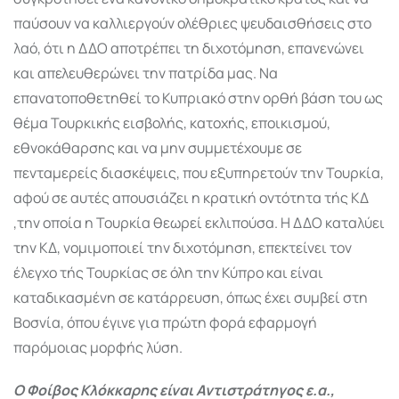
παύσουν να καλλιεργούν ολέθριες ψευδαισθήσεις στο
λαό, ότι η ΔΔΟ αποτρέπει τη διχοτόμηση, επανενώνει
και απελευθερώνει την πατρίδα μας. Να
επανατοποθετηθεί το Κυπριακό στην ορθή βάση του ως
θέμα Τουρκικής εισβολής, κατοχής, εποικισμού,
εθνοκάθαρσης και να μην συμμετέχουμε σε
πενταμερείς διασκέψεις, που εξυπηρετούν την Τουρκία,
αφού σε αυτές απουσιάζει η κρατική οντότητα τής ΚΔ
,την οποία η Τουρκία θεωρεί εκλιπούσα. Η ΔΔΟ καταλύει
την ΚΔ, νομιμοποιεί την διχοτόμηση, επεκτείνει τον
έλεγχο τής Τουρκίας σε όλη την Κύπρο και είναι
καταδικασμένη σε κατάρρευση, όπως έχει συμβεί στη
Βοσνία, όπου έγινε για πρώτη φορά εφαρμογή
παρόμοιας μορφής λύση.
Ο Φοίβος Κλόκκαρης είναι Αντιστράτηγος ε.α.,