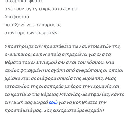
‘σίδερο και ψευτιά’
η νέα συνταγή για χρώματα ζωηρά.
Αποφάσισα
ποτέ ξανά να μην παραστώ
στον χορό των χρωμάτων…
Υποστηρίξτε την προσπάθεια των συντελεστών της
e-enimerosi.com Η οποία ενημερώνει για όλα τα
θέματα του ελληνισμού αλλά και του κόσμου. Μια
σελίδα φτιαγμένη με αγάπη από ανθρώπους οι οποίοι
βρίσκονται σε διάφορα σημεία της Ευρώπης. Μιας
ιστοσελίδα της διασποράς με έδρα την Γερμανία και
το κρατίδιο της Βόρειας Ρηνανίας-Βεστφαλίας. Κάντε
την δική σας δωρεά
εδώ
για να βοηθήσετε την
προσπάθειά μας. Σας ευχαριστούμε θερμά!!!