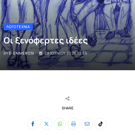
ΛΟΓΟΤΕΧΝΊΑ
Οι ξενόφερτες ιδέες
BY
E-ENIMEROSI
28 ΙΟΥΝΊΟΥ 2026 13:55
SHARE
Whatsapp
Print
Share
Tiktok