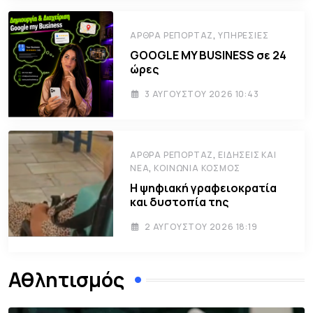
,
ΆΡΘΡΑ ΡΕΠΟΡΤΆΖ
ΥΠΗΡΕΣΊΕΣ
GOOGLE MY BUSINESS σε 24
ώρες
3 ΑΥΓΟΎΣΤΟΥ 2026 10:43
,
ΆΡΘΡΑ ΡΕΠΟΡΤΆΖ
ΕΙΔΉΣΕΙΣ ΚΑΙ
,
ΝΈΑ
ΚΟΙΝΩΝΊΑ ΚΌΣΜΟΣ
Η ψηφιακή γραφειοκρατία
και δυστοπία της
2 ΑΥΓΟΎΣΤΟΥ 2026 18:19
Αθλητισμός