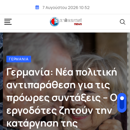
7 Αυγούστου 2026 10:52
ΕΙΔΉΣΕΙΣ ΚΑΙ ΝΈΑ
ΙΣΤΟΡΊΑ ΠΟΛΙΤΙΣΜΌΣ
76 Χρόνια από τη λήξη
του εμφυλίου πολέμου:
Η Νίκη στον Γράμμο και
το Βίτσι
BY
E-ENIMEROSI
7 ΑΥΓΟΎΣΤΟΥ 2026 8:33