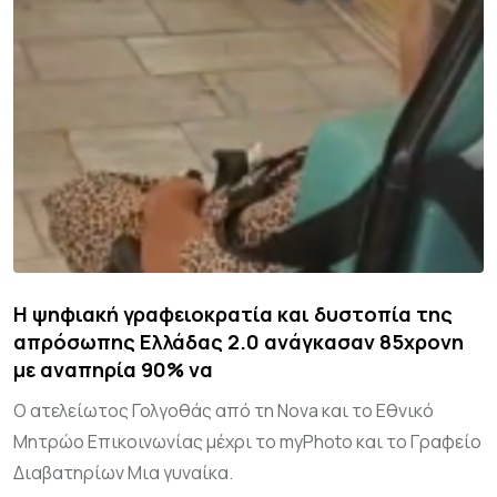
Η ψηφιακή γραφειοκρατία και δυστοπία της
απρόσωπης Ελλάδας 2.0 ανάγκασαν 85χρονη
με αναπηρία 90% να
Ο ατελείωτος Γολγοθάς από τη Nova και το Εθνικό
Μητρώο Επικοινωνίας μέχρι το myPhoto και το Γραφείο
Διαβατηρίων Μια γυναίκα.