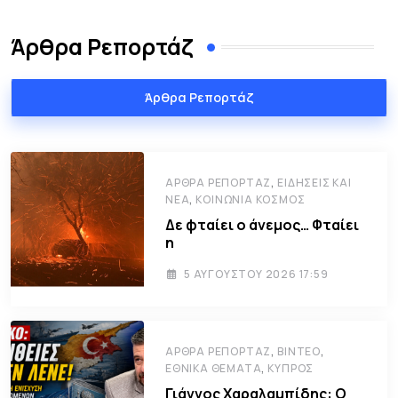
Άρθρα Ρεπορτάζ
Άρθρα Ρεπορτάζ
,
ΆΡΘΡΑ ΡΕΠΟΡΤΆΖ
ΕΙΔΉΣΕΙΣ ΚΑΙ
,
ΝΈΑ
ΚΟΙΝΩΝΊΑ ΚΌΣΜΟΣ
Δε φταίει ο άνεμος… Φταίει
η
5 ΑΥΓΟΎΣΤΟΥ 2026 17:59
,
,
ΆΡΘΡΑ ΡΕΠΟΡΤΆΖ
ΒΊΝΤΕΟ
,
ΕΘΝΙΚΆ ΘΈΜΑΤΑ
ΚΎΠΡΟΣ
Γιάννος Χαραλαμπίδης: Ο