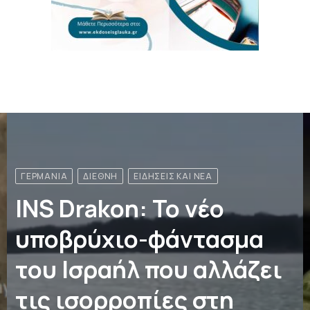
,
ΔΙΕΘΝΉ
ΕΙΔΉΣΕΙΣ ΚΑΙ ΝΈΑ
Δεν βλέπει προοπτική
ένταξης της Ουκρανίας
στο ΝΑΤΟ ο Ζαλούζνι –
“Για χρόνια ακούγαμε