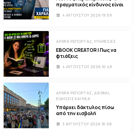
πραγματικός κίνδυνος είναι
4 ΑΥΓΟΎΣΤΟΥ 2026 19:59
,
ΆΡΘΡΑ ΡΕΠΟΡΤΆΖ
ΥΠΗΡΕΣΊΕΣ
EBOOK CREATOR | Πως να
φτιάξεις
4 ΑΥΓΟΎΣΤΟΥ 2026 10:48
,
,
ΆΡΘΡΑ ΡΕΠΟΡΤΆΖ
ΔΙΕΘΝΉ
ΕΙΔΉΣΕΙΣ ΚΑΙ ΝΈΑ
Υπάρχει δάκτυλος πίσω
από την εισβολή
3 ΑΥΓΟΎΣΤΟΥ 2026 18:08