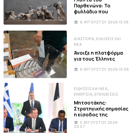
Παρθενώνα: Το
φυλλάδιο που
6 ΑΥΓΟΎΣΤΟΥ 2026 13:58
,
ΔΙΑΣΠΟΡΆ
ΕΙΔΉΣΕΙΣ ΚΑΙ
ΝΈΑ
Άνοιξε η πλατφόρμα
για τους Έλληνες
6 ΑΥΓΟΎΣΤΟΥ 2026 13:06
,
ΕΙΔΉΣΕΙΣ ΚΑΙ ΝΈΑ
,
ΕΝΈΡΓΕΙΑ
ΕΠΕΝΔΎΣΕΙΣ
Μητσοτάκης:
Στρατηγικής σημασίας
η είσοδος της
5 ΑΥΓΟΎΣΤΟΥ 2026
20:57