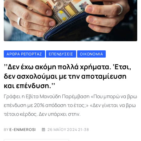
ΆΡΘΡΑ ΡΕΠΟΡΤΆΖ
ΕΠΕΝΔΎΣΕΙΣ
ΟΙΚΟΝΟΜΊΑ
’’Δεν έχω ακόμη πολλά χρήματα. ‘Ετσι,
δεν ασχολούμαι με την αποταμίευση
και επένδυση.’’
Γράφει η Εβίτα Μανούδη Παρέμβαση «Που μπορώ να βρω
επένδυση με 20% απόδοση το έτος;» «Δεν γίνεται να βρω
τέτοιο κέρδος. Δεν υπάρχει στην.
BY
E-ENIMEROSI
26 ΜΑΪ́ΟΥ 2024 21:38