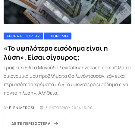
ΆΡΘΡΑ ΡΕΠΟΡΤΆΖ
ΟΙΚΟΝΟΜΊΑ
«Το υψηλότερο εισόδημα είναι η
λύση». Είσαι σίγουρος;
Γράφει η Εβίτα Μανούδη / evitafinanzcoach.com «Όλα τα
οικονομικά μου προβλήματα θα λυνόντουσαν, εάν είχα
περισσότερα χρήματα» ή «Το υψηλότερο εισόδημα είναι
πάντα η λύση». Αλήθεια,.
BY
E-ENIMEROSI
3 ΟΚΤΩΒΡΊΟΥ 2024 15:00
ΔΕΊΤΕ ΠΕΡΙΣΣΌΤΕΡΑ