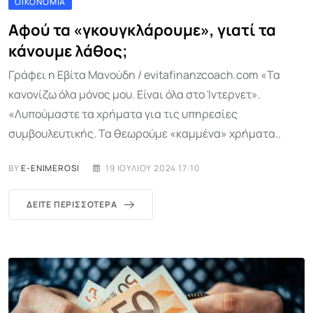
ΟΙΚΟΝΟΜΊΑ
Αφού τα «γκουγκλάρουμε», γιατί τα
κάνουμε λάθος;
Γράφει η Εβίτα Μανούδη / evitafinanzcoach.com «Τα
κανονίζω όλα μόνος μου. Είναι όλα στο Ίντερνετ».
«Λυπούμαστε τα χρήματα για τις υπηρεσίες
συμβουλευτικής. Τα θεωρούμε «καμμένα» χρήματα..
BY
E-ENIMEROSI
19 ΙΟΥΛΊΟΥ 2024 17:10
ΔΕΊΤΕ ΠΕΡΙΣΣΌΤΕΡΑ