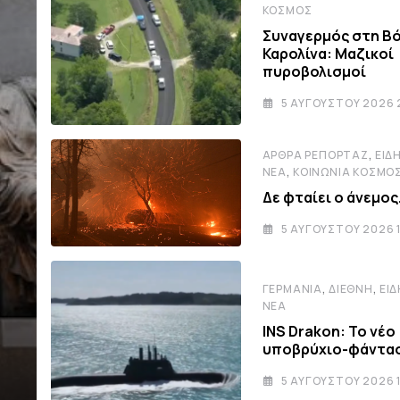
ΚΌΣΜΟΣ
Συναγερμός στη Β
Καρολίνα: Μαζικοί
πυροβολισμοί
5 ΑΥΓΟΎΣΤΟΥ 2026 2
,
ΆΡΘΡΑ ΡΕΠΟΡΤΆΖ
ΕΙΔΉ
,
ΝΈΑ
ΚΟΙΝΩΝΊΑ ΚΌΣΜΟ
Δε φταίει ο άνεμος
5 ΑΥΓΟΎΣΤΟΥ 2026 1
,
,
ΓΕΡΜΑΝΊΑ
ΔΙΕΘΝΉ
ΕΙΔ
ΝΈΑ
INS Drakon: Το νέο
υποβρύχιο-φάντα
5 ΑΥΓΟΎΣΤΟΥ 2026 