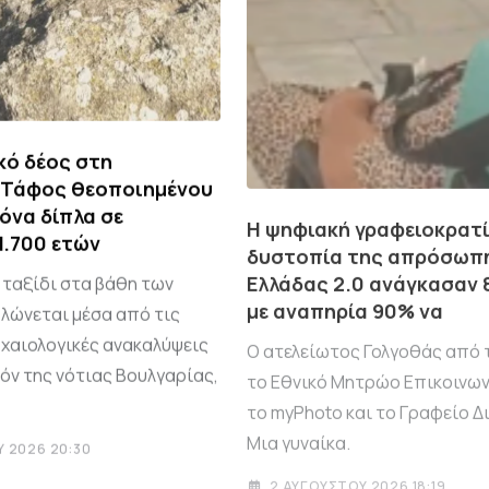
κό δέος στη
 Τάφος θεοποιημένου
όνα δίπλα σε
Η ψηφιακή γραφειοκρατί
1.700 ετών
δυστοπία της απρόσωπ
Ελλάδας 2.0 ανάγκασαν 
 ταξίδι στα βάθη των
με αναπηρία 90% να
λώνεται μέσα από τις
ρχαιολογικές ανακαλύψεις
Ο ατελείωτος Γολγοθάς από τ
όν της νότιας Βουλγαρίας,
το Εθνικό Μητρώο Επικοινων
το myPhoto και το Γραφείο 
Μια γυναίκα.
 2026 20:30
2 ΑΥΓΟΎΣΤΟΥ 2026 18:19