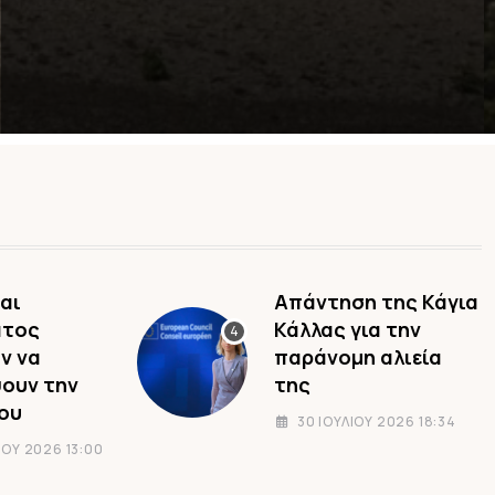
Πολέμου
6 ΑΥΓΟΎΣΤΟΥ 2026 18:49
ΕΙΔΉΣΕΙΣ ΚΑΙ ΝΈΑ
Προσφυγή στο ΣτΕ κατά της
6 ΑΥΓΟΎΣΤΟΥ 2026 18:34
αι
Απάντηση της Κάγια
άτος
Κάλλας για την
ν να
παράνομη αλιεία
ουν την
της
του
30 ΙΟΥΛΊΟΥ 2026 18:34
ΟΥ 2026 13:00