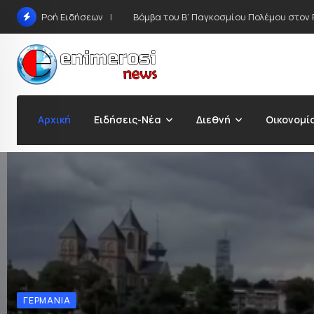
Προσφυγή στο ΣτΕ κατά της κατεδάφιση
Ροή Ειδήσεων
Αρχική
Ειδήσεις-Νέα
Διεθνή
Οικονομί
ΓΕΡΜΑΝΊΑ