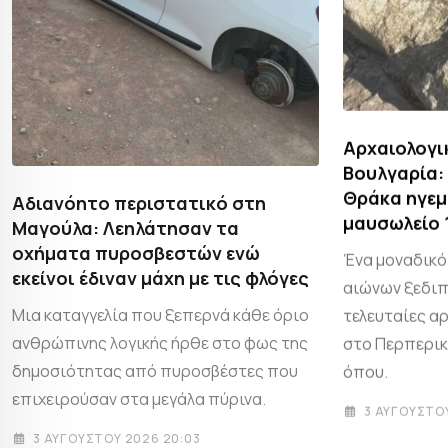
Αρχαιολογι
Βουλγαρία:
Θράκα ηγεμ
Αδιανόητο περιστατικό στη
μαυσωλείο 
Μαγούλα: Λεηλάτησαν τα
οχήματα πυροσβεστών ενώ
Ένα μοναδικό
εκείνοι έδιναν μάχη με τις φλόγες
αιώνων ξεδιπ
Μια καταγγελία που ξεπερνά κάθε όριο
τελευταίες α
ανθρώπινης λογικής ήρθε στο φως της
στο Περπερικ
δημοσιότητας από πυροσβέστες που
όπου.
επιχειρούσαν στα μεγάλα πύρινα.
3 ΑΥΓΟΎΣΤΟΥ
3 ΑΥΓΟΎΣΤΟΥ 2026 20:03