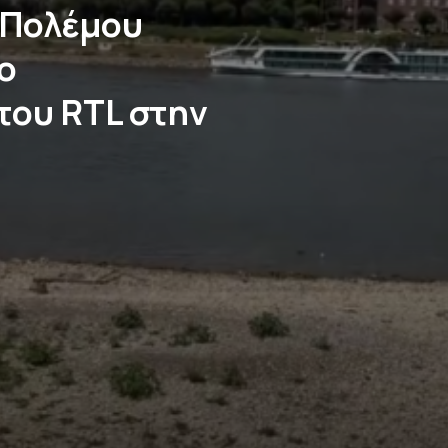
 Πολέμου
ο
του RTL στην