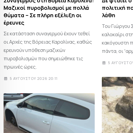
Συναγερμός στη Βόρεια Καρολίνα:
Δε φταίει ο
Μαζικοί πυροβολισμοί με πολλά
πολιτική πο
θύματα – Σε πλήρη εξέλιξη οι
λάθη
έρευνες
Του Γιώργου Σα
Σε κατάσταση συναγερμού έχουν τεθεί
καλοκαίρι στη
οι Αρχές της Βόρειας Καρολίνας, καθώς
κακόγουστη π
ερευνούν υπόθεση μαζικών
πάντα, οι “αρ
πυροβολισμών που σημειώθηκε τις
5 ΑΥΓΟΎΣΤΟΥ
πρωινές ώρες.
5 ΑΥΓΟΎΣΤΟΥ 2026 20:11