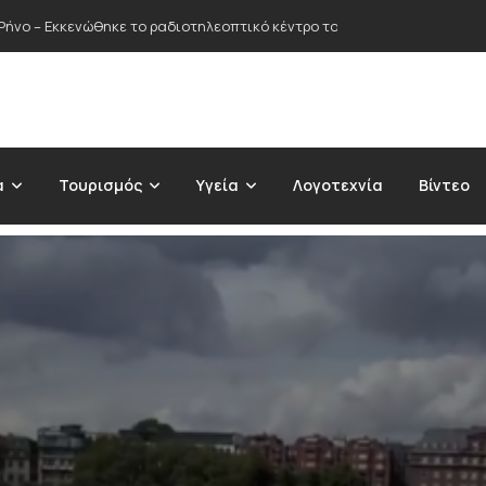
ς των πύργων ψύξης του ΑΗΣ Αγίου Δημητρίου – «Καταστρέφουν την 
α
Τουρισμός
Υγεία
Λογοτεχνία
Βίντεο