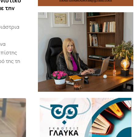
νιστικό
ε την
σιάστρια
ένα
ι πίστης
ρό της τη