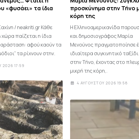
 άνεμος… Φταίει η
Μαρία Μενούνος: Συγκλο
υ «φυσάει» τα ίδια
προσκύνημα στην Τήνο μ
κόρη της
χίνη / neakriti.gr Κάθε
Η Ελληνοαμερικανίδα παρου
 χώρα παίζεται η ίδια
και δημοσιογράφος Μαρία
αράσταση: αφού καούν τα
Μενούνος πραγματοποίησε 
μόδιοι” τα ρίχνουν στην.
ιδιαίτερα συγκινητικό ταξίδ
στην Τήνο, έχοντας στο πλευ
 2026 17:59
μικρή της κόρη,.
4 ΑΥΓΟΎΣΤΟΥ 2026 19:58