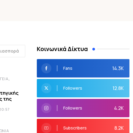
Κοινωνικά Δίκτυα
Διασπορά
14.3K
Fans
,
ΓΕΙΑ
12.8K
Followers
τηγικής
ς της
4.2K
Followers
20:57
8.2K
Subscribers
ΩΝΊΑ