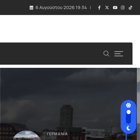
ΓΕΡΜΑΝΊΑ
6 Αυγούστου 2026 19:34
ενεργειακή εφεδρεία της χώρας»
Βόμβα του Β’ Παγκοσμίου
Πολέμου
6 ΑΥΓΟΎΣΤΟΥ 2026 18:49
ΕΙΔΉΣΕΙΣ ΚΑΙ ΝΈΑ
Προσφυγή στο ΣτΕ κατά της
6 ΑΥΓΟΎΣΤΟΥ 2026 18:34
ΓΕΡΜΑΝΊΑ
Γερμανία: Νέα στοιχεία για το
6 ΑΥΓΟΎΣΤΟΥ 2026 19:23
ΓΕΡΜΑΝΊΑ