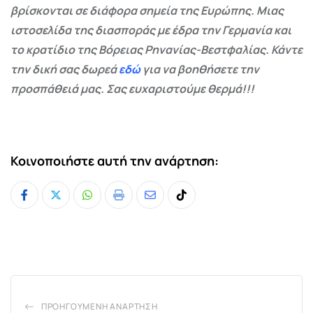
βρίσκονται σε διάφορα σημεία της Ευρώπης. Μιας
ιστοσελίδα της διασποράς με έδρα την Γερμανία και
το κρατίδιο της Βόρειας Ρηνανίας-Βεστφαλίας. Κάντε
την δική σας δωρεά
εδώ
για να βοηθήσετε την
προσπάθειά μας. Σας ευχαριστούμε θερμά!!!
Κοινοποιήστε αυτή την ανάρτηση:
Whatsapp
Print
Share
Tiktok
via
Email
ΠΡΟΗΓΟΎΜΕΝΗ ΑΝΆΡΤΗΣΗ