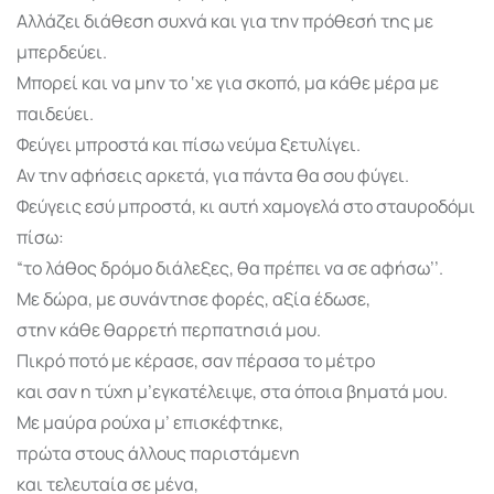
Αλλάζει διάθεση συχνά και για την πρόθεσή της με
μπερδεύει.
Μπορεί και να μην το ‘χε για σκοπό, μα κάθε μέρα με
παιδεύει.
Φεύγει μπροστά και πίσω νεύμα ξετυλίγει.
Αν την αφήσεις αρκετά, για πάντα θα σου φύγει.
Φεύγεις εσύ μπροστά, κι αυτή χαμογελά στο σταυροδόμι
πίσω:
“το λάθος δρόμο διάλεξες, θα πρέπει να σε αφήσω’’.
Με δώρα, με συνάντησε φορές, αξία έδωσε,
στην κάθε θαρρετή περπατησιά μου.
Πικρό ποτό με κέρασε, σαν πέρασα το μέτρο
και σαν η τύχη μ’εγκατέλειψε, στα όποια βηματά μου.
Με μαύρα ρούχα μ’ επισκέφτηκε,
πρώτα στους άλλους παριστάμενη
και τελευταία σε μένα,