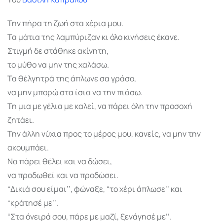
Την πήρα τη ζωή στα χέρια μου.
Τα μάτια της λαμπύριζαν κι όλο κινήσεις έκανε.
Στιγμή δε στάθηκε ακίνητη,
το μύθο να μην της χαλάσω.
Τα θέλγητρά της άπλωνε σα γράσο,
να μην μπορώ στα ίσια να την πιάσω.
Τη μια με γέλια με καλεί, να πάρει όλη την προσοχή
ζητάει.
Την άλλη νύχια προς το μέρος μου, κανείς, να μην την
ακουμπάει.
Να πάρει θέλει και να δώσει,
να προδωθεί και να προδώσει.
“Δικιά σου είμαι’’, φώναξε, “το χέρι άπλωσε’’ και
“κράτησέ με’’.
“Στα όνειρά σου, πάρε με μαζί, ξενάγησέ με’’.