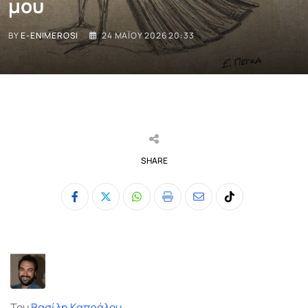
μου
BY
E-ENIMEROSI
24 ΜΑΪ́ΟΥ 2026 20:33
SHARE
Whatsapp
Print
Share
Tiktok
via
Email
Του
Βασίλη Καπράλου