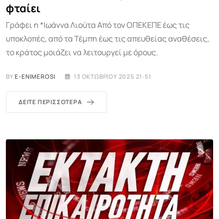
φταίει
Γράφει η *Ιωάννα Λιούτα Από τον ΟΠΕΚΕΠΕ έως τις
υποκλοπές, από τα Τέμπη έως τις απευθείας αναθέσεις,
το κράτος μοιάζει να λειτουργεί με όρους.
BY
E-ENIMEROSI
13 ΟΚΤΩΒΡΊΟΥ 2025 21:51
ΔΕΊΤΕ ΠΕΡΙΣΣΌΤΕΡΑ