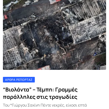
ΆΡΘΡΑ ΡΕΠΟΡΤΆΖ
“Βιολάντα” – Τέμπη: Γραμμές
παράλληλες στις τραγωδίες
Του *Γιώργου Σαχίνη Πέντε νεκρές, είκοσι επτά