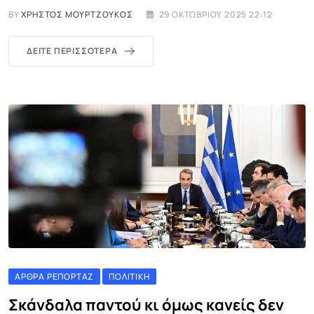
BY
ΧΡΉΣΤΟΣ ΜΟΥΡΤΖΟΎΚΟΣ
29 ΟΚΤΩΒΡΊΟΥ 2025 22:12
ΔΕΊΤΕ ΠΕΡΙΣΣΌΤΕΡΑ
ΆΡΘΡΑ ΡΕΠΟΡΤΆΖ
ΠΟΛΙΤΙΚΉ
Σκάνδαλα παντού κι όμως κανείς δεν