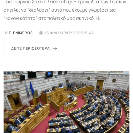
Του Γιώργου Σαχίνη / neakriti.gr Η τραγωδία των Τεμπών
απειλεί να “διαλύσει” αυτό που έχουμε γνωρίσει ως
“κανονικότητα” στο πολιτικό μας σκηνικό. Η.
BY
E-ENIMEROSI
16 ΙΑΝΟΥΑΡΊΟΥ 2026 15:44
ΔΕΊΤΕ ΠΕΡΙΣΣΌΤΕΡΑ