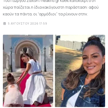
Του Γιώργου Σαχίνη / neakriti.gr Κάθε καλοκαίρι στη
χώρα παίζεται η ίδια κακόγουστη παράσταση: αφού
καούν τα πάντα, οι “αρμόδιοι” τα ρίχνουν στην.
5 ΑΥΓΟΎΣΤΟΥ 2026 17:59