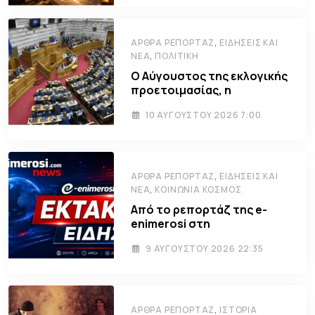
,
ΆΡΘΡΑ ΡΕΠΟΡΤΆΖ
ΕΙΔΉΣΕΙΣ ΚΑΙ
,
ΝΈΑ
ΠΟΛΙΤΙΚΉ
Ο Αύγουστος της εκλογικής
προετοιμασίας, η
10 ΑΥΓΟΎΣΤΟΥ 2026 7:00
,
ΆΡΘΡΑ ΡΕΠΟΡΤΆΖ
ΕΙΔΉΣΕΙΣ ΚΑΙ
,
ΝΈΑ
ΚΟΙΝΩΝΊΑ ΚΌΣΜΟΣ
Από το ρεπορτάζ της e-
enimerosi στη
9 ΑΥΓΟΎΣΤΟΥ 2026 22:35
,
ΆΡΘΡΑ ΡΕΠΟΡΤΆΖ
ΙΣΤΟΡΊΑ