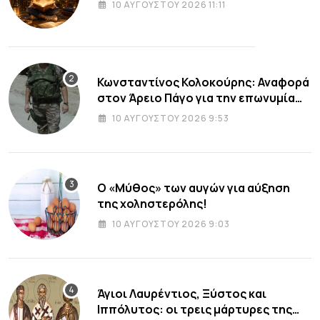
10 ΑΥΓΟΎΣΤΟΥ 2026 11:11
Κωνσταντίνος Κολοκούρης: Αναφορά
στον Άρειο Πάγο για την επωνυμία
του πολιτικού κόμματος «ΕΛΑΣ»
10 ΑΥΓΟΎΣΤΟΥ 2026 9:53
Ο «Μύθος» των αυγών για αύξηση
της χοληστερόλης!
10 ΑΥΓΟΎΣΤΟΥ 2026 9:03
Άγιοι Λαυρέντιος, Ξύστος και
Ιππόλυτος: οι τρεις μάρτυρες της