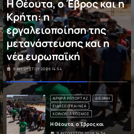
λιμάνι Μόκχα της
Υεμένης
9 ΑΥΓΟΎΣΤΟΥ 2026 13:12
ΔΙΕΘΝΉ
Επίθεση των Χούθι στο λιμάνι
9 ΑΥΓΟΎΣΤΟΥ 2026 13:12