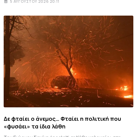
5 ΑΥΓΟΎΣΤΟΥ 2026 20:11
Δε φταίει ο άνεμος… Φταίει η πολιτική που
«φυσάει» τα ίδια λάθη