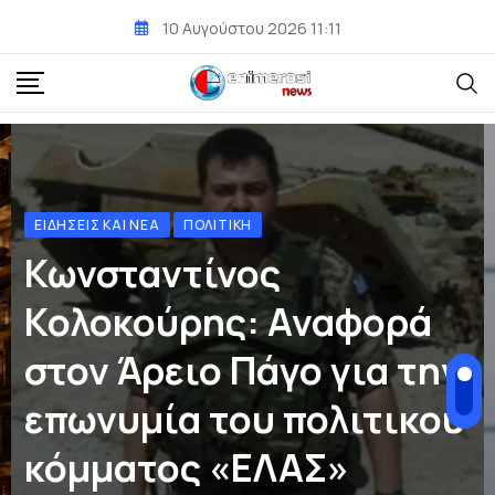
10 Αυγούστου 2026 11:11
ΣΥΜΒΟΥΛΈΣ ΔΙΑΤΡΟΦΉΣ
Ο «Μύθος» των αυγών
για αύξηση της
χοληστερόλης!
BY
ΣΤΥΛΙΑΝΉ ΓΕΡΑΚΆΚΗ
10 ΑΥΓΟΎΣΤΟΥ 2026 9:03