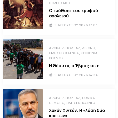
ΠΟΛΙΤΙΣΜΌΣ
Ο «μύθος» του κρυφού
σχολειού
9 ΑΥΓΟΎΣΤΟΥ 2026 17:03
,
,
ΆΡΘΡΑ ΡΕΠΟΡΤΆΖ
ΔΙΕΘΝΉ
,
ΕΙΔΉΣΕΙΣ ΚΑΙ ΝΈΑ
ΚΟΙΝΩΝΊΑ
ΚΌΣΜΟΣ
Η Θέουτα, ο Έβρος και η
9 ΑΥΓΟΎΣΤΟΥ 2026 14:54
,
ΆΡΘΡΑ ΡΕΠΟΡΤΆΖ
ΕΘΝΙΚΆ
,
ΘΈΜΑΤΑ
ΕΙΔΉΣΕΙΣ ΚΑΙ ΝΈΑ
Χακάν Φιντάν: Η «λύση δύο
κρατών»