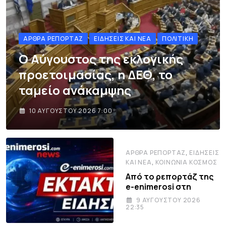
ΆΡΘΡΑ ΡΕΠΟΡΤΆΖ
ΕΙΔΉΣΕΙΣ ΚΑΙ ΝΈΑ
ΠΟΛΙΤΙΚΉ
Ο Αύγουστος της εκλογικής
προετοιμασίας, η ΔΕΘ, το
ταμείο ανάκαμψης
10 ΑΥΓΟΎΣΤΟΥ 2026 7:00
,
ΆΡΘΡΑ ΡΕΠΟΡΤΆΖ
ΕΙΔΉΣΕΙΣ
,
ΚΑΙ ΝΈΑ
ΚΟΙΝΩΝΊΑ ΚΌΣΜΟΣ
Από το ρεπορτάζ της
e-enimerosi στη
9 ΑΥΓΟΎΣΤΟΥ 2026
22:35