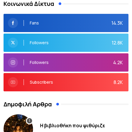
Κοινωνικά Δίκτυα
14.3K
Fans
12.8K
Followers
4.2K
Followers
8.2K
Subscribers
Δημοφιλή Αρθρα
Η βιβλιοθήκη που ψιθύριζε