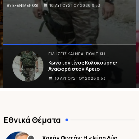
ΣΥΜΒΟΥΛΈΣ ΔΙΑΤΡΟΦΉΣ
Ο «Μύθος» των αυγών για
10 ΑΥΓΟΎΣΤΟΥ 2026 9:03
Εθνικά Θέματα
Χακάν Φιντάν: Η «λύση δύο