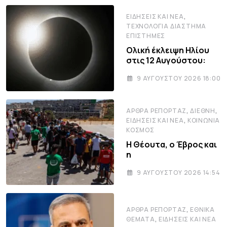
,
ΕΙΔΉΣΕΙΣ ΚΑΙ ΝΈΑ
ΤΕΧΝΟΛΟΓΊΑ ΔΙΆΣΤΗΜΑ
ΕΠΙΣΤΉΜΕΣ
Ολική έκλειψη Ηλίου
στις 12 Αυγούστου:
9 ΑΥΓΟΎΣΤΟΥ 2026 18:00
,
,
ΆΡΘΡΑ ΡΕΠΟΡΤΆΖ
ΔΙΕΘΝΉ
,
ΕΙΔΉΣΕΙΣ ΚΑΙ ΝΈΑ
ΚΟΙΝΩΝΊΑ
ΚΌΣΜΟΣ
Η Θέουτα, ο Έβρος και
η
9 ΑΥΓΟΎΣΤΟΥ 2026 14:54
,
ΆΡΘΡΑ ΡΕΠΟΡΤΆΖ
ΕΘΝΙΚΆ
,
ΘΈΜΑΤΑ
ΕΙΔΉΣΕΙΣ ΚΑΙ ΝΈΑ