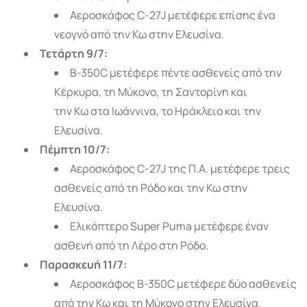
Αεροσκάφος C-27J μετέφερε επίσης ένα
νεογνό από την Κω στην Ελευσίνα.
Τετάρτη 9/7:
B-350C μετέφερε πέντε ασθενείς από την
Κέρκυρα, τη Μύκονο, τη Σαντορίνη και
την Κω στα Ιωάννινα, το Ηράκλειο και την
Ελευσίνα.
Πέμπτη 10/7:
Αεροσκάφος C-27J της Π.Α. μετέφερε τρεις
ασθενείς από τη Ρόδο και την Κω στην
Ελευσίνα.
Ελικόπτερο Super Puma μετέφερε έναν
ασθενή από τη Λέρο στη Ρόδο.
Παρασκευή 11/7:
Αεροσκάφος B-350C μετέφερε δύο ασθενείς
από την Κω και τη Μύκονο στην Ελευσίνα.