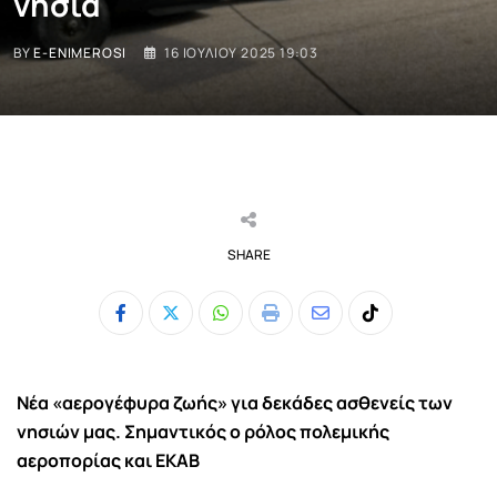
νησιά
BY
E-ENIMEROSI
16 ΙΟΥΛΊΟΥ 2025 19:03
SHARE
Whatsapp
Print
Share
Tiktok
via
Email
Νέα «αερογέφυρα ζωής» για δεκάδες ασθενείς των
νησιών μας. Σημαντικός ο ρόλος πολεμικής
αεροπορίας και ΕΚΑΒ