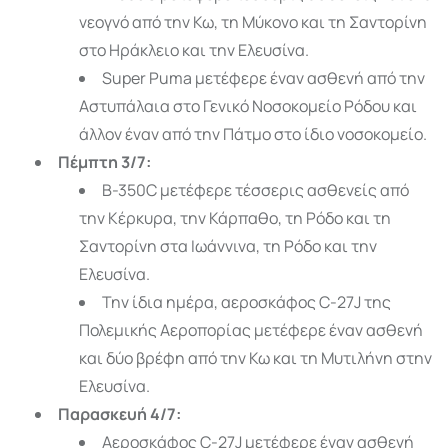
νεογνό από την Κω, τη Μύκονο και τη Σαντορίνη
στο Ηράκλειο και την Ελευσίνα.
Super Puma μετέφερε έναν ασθενή από την
Αστυπάλαια στο Γενικό Νοσοκομείο Ρόδου και
άλλον έναν από την Πάτμο στο ίδιο νοσοκομείο.
Πέμπτη 3/7:
B-350C μετέφερε τέσσερις ασθενείς από
την Κέρκυρα, την Κάρπαθο, τη Ρόδο και τη
Σαντορίνη στα Ιωάννινα, τη Ρόδο και την
Ελευσίνα.
Την ίδια ημέρα, αεροσκάφος C-27J της
Πολεμικής Αεροπορίας μετέφερε έναν ασθενή
και δύο βρέφη από την Κω και τη Μυτιλήνη στην
Ελευσίνα.
Παρασκευή 4/7:
Αεροσκάφος C-27J μετέφερε έναν ασθενή