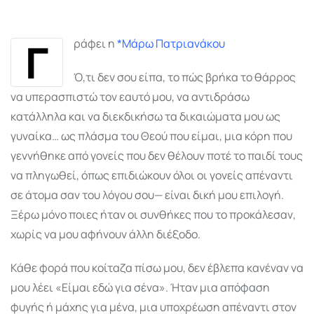
via
Email
Γ
ράφει η
*Μάρω Πατριανάκου
Ό,τι δεν σου είπα, το πώς βρήκα το θάρρος
να υπερασπιστώ τον εαυτό μου, να αντιδράσω
κατάλληλα και να διεκδικήσω τα δικαιώματα μου ως
γυναίκα… ως πλάσμα του Θεού που είμαι, μια κόρη που
γεννήθηκε από γονείς που δεν θέλουν ποτέ το παιδί τους
να πληγωθεί, όπως επιδιώκουν όλοι οι γονείς απέναντι
σε άτομα σαν του λόγου σου— είναι δική μου επιλογή.
Ξέρω μόνο ποιες ήταν οι συνθήκες που το προκάλεσαν,
χωρίς να μου αφήνουν άλλη διέξοδο.
Κάθε φορά που κοίταζα πίσω μου, δεν έβλεπα κανέναν να
μου λέει «Είμαι εδώ για σένα». Ήταν μια απόφαση
φυγής ή μάχης για μένα, μια υποχρέωση απέναντι στον