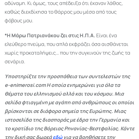
αδύναμη. Κι όμως, τους απέδειξα ότι έκαναν λάθος,
καθώς διεκδίκησα το θάρρος μου μέσα από τους
φόβους μου.
*Η Μάρω Πατριανάκου ζει στις Η.Π.Α.
Είναι ένα
ελεύθερο πνεύμα, που απλά εκφράζει όσα αισθάνεται
χωρίς προκαταλήψεις… που την συγκινούν της ζωής τα
σενάρια.
Υποστηρίξτε την προσπάθεια των συντελεστών της
e-enimerosi.com Η οποία ενημερώνει για όλα τα
θέματα του ελληνισμού αλλά και του κόσμου. Μια
σελίδα φτιαγμένη με αγάπη από ανθρώπους οι οποίοι
βρίσκονται σε διάφορα σημεία της Ευρώπης. Μιας
ιστοσελίδα της διασποράς με έδρα την Γερμανία και
το κρατίδιο της Βόρειας Ρηνανίας-Βεστφαλίας. Κάντε
την δική σας δωρεά
εδώ
για να βοηθήσετε την