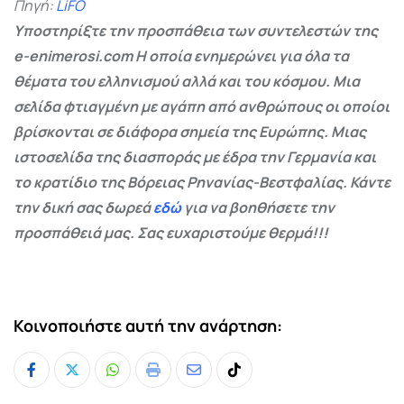
Πηγή:
LiFO
Υποστηρίξτε την προσπάθεια των συντελεστών της
e-enimerosi.com Η οποία ενημερώνει για όλα τα
θέματα του ελληνισμού αλλά και του κόσμου. Μια
σελίδα φτιαγμένη με αγάπη από ανθρώπους οι οποίοι
βρίσκονται σε διάφορα σημεία της Ευρώπης. Μιας
ιστοσελίδα της διασποράς με έδρα την Γερμανία και
το κρατίδιο της Βόρειας Ρηνανίας-Βεστφαλίας. Κάντε
την δική σας δωρεά
εδώ
για να βοηθήσετε την
προσπάθειά μας. Σας ευχαριστούμε θερμά!!!
Κοινοποιήστε αυτή την ανάρτηση:
Whatsapp
Print
Share
Tiktok