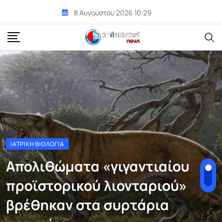
Skip
8 Αυγούστου 2026 10:29
to
content
ΙΑΤΡΙΚΉ ΒΙΟΛΟΓΊΑ
Απολιθώματα «γιγαντιαίου
προϊστορικού λιονταριού»
βρέθηκαν στα συρτάρια