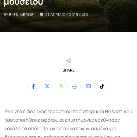
μουσείου
BY
E-ENIMEROSI
21 ΑΠΡΙΛΊΟΥ 2019 0:30
SHARE
Whatsapp
Print
Share
Tiktok
via
Email
Ένα νέο είδος ενός τεράστιου προϊστορικού θηλαστικού
ταυτοποιήθηκε αφότου οι επιστήμονες ερεύνησαν
κόκαλα τα οποία βρίσκονταν καταχωνιασμένα για
δεκαετίες στα συρτάρια ενός μουσείου της Κένυας.