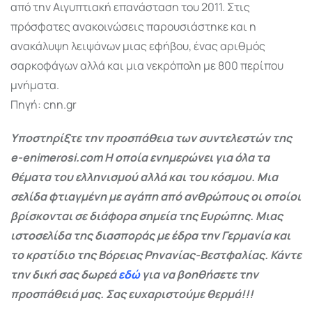
από την Αιγυπτιακή επανάσταση του 2011. Στις
πρόσφατες ανακοινώσεις παρουσιάστηκε και η
ανακάλυψη λειψάνων μιας εφήβου, ένας αριθμός
σαρκοφάγων αλλά και μια νεκρόπολη με 800 περίπου
μνήματα.
Πηγή: cnn.gr
Υποστηρίξτε την προσπάθεια των συντελεστών της
e-enimerosi.com Η οποία ενημερώνει για όλα τα
θέματα του ελληνισμού αλλά και του κόσμου. Μια
σελίδα φτιαγμένη με αγάπη από ανθρώπους οι οποίοι
βρίσκονται σε διάφορα σημεία της Ευρώπης. Μιας
ιστοσελίδα της διασποράς με έδρα την Γερμανία και
το κρατίδιο της Βόρειας Ρηνανίας-Βεστφαλίας. Κάντε
την δική σας δωρεά
εδώ
για να βοηθήσετε την
προσπάθειά μας. Σας ευχαριστούμε θερμά!!!