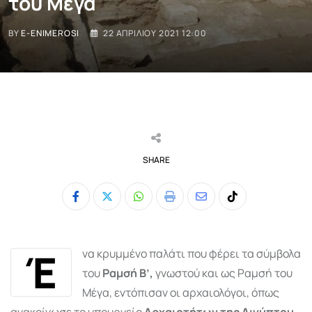
του Μέγα
BY
E-ENIMEROSI
22 ΑΠΡΙΛΊΟΥ 2021 12:00
SHARE
Whatsapp
Print
Share
Tiktok
via
Email
Έ
να κρυμμένο παλάτι που φέρει τα σύμβολα
του
Ραμσή Β’,
γνωστού και ως Ραμσή του
Μέγα, εντόπισαν οι αρχαιολόγοι, όπως
ανακοίνωσε το υπουργείο
Αρχαιοτήτων της Αιγύπτου
.