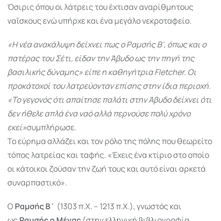
Όσιρις όπου οι λάτρεις του έχτισαν αναρίθμητους
ναΐσκους ενώ υπήρχε και ένα μεγάλο νεκροταφείο.
«Η νέα ανακάλυψη δείχνει πως ο Ραμσής Β’, όπως και ο
πατέρας του Σέτι, είδαν την Άβυδο ως την πηγή της
βασιλικής δύναμης» είπε η καθηγήτρια Fletcher. Οι
προκάτοχοί του λατρεύονταν επίσης στην ίδια περιοχή.
«Το γεγονός ότι απαίτησε παλάτι στην Άβυδο δείχνει ότι
δεν ήθελε απλά ένα ναό αλλά περνούσε πολύ χρόνο
εκεί»
συμπλήρωσε.
Το εύρημα αλλάζει και τον ρόλο της πόλης που θεωρείτο
τόπος λατρείας και ταφής. «Έχεις ένα κτίριο στο οποίο
οι κάτοικοι ζούσαν την ζωή τους και αυτό είναι αρκετά
συναρπαστικό».
Ο
Ραμσής Β΄
(1303 π.Χ. – 1213 π.Χ.), γνωστός και
ως
Ραμσής ο Μέγας
(στην ελληνική βιβλιογραφία