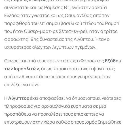
συναντάται και ως Ραμέσης Β΄, ενώ στην αρχαία
Ελλάδα ήταν γνωστός και ως Οσυμανδύας από την
παραφθορά του επίσημου βασιλικού τίτλου του Ραμσή
που ήταν Ούσερ-μαατ-ρε Σέτεφ-εν-ρε), ήταν ο τρίτος
φαραώ της 19ης δυναστείας της Αιγύπτου. Ήταν ο
ισχυρότερος όλων των Αιγυπτίων ηγεμόνων.
Θεωρείται από τους ερευνητές ως ο Φαραώ της
Εξόδου
των Ισραηλιτών
, όπως χαρακτηρίστηκε η φυγή τους
από την Αίγυπτο όπου οι ίδιοι προηγουμένως είχαν
επιλέξει να πάνε.
Η
Αίγυπτος
έχει αποφασίσει να δημοσιοποιεί νεότερες
πληροφορίες για αρχαιολογικά ευρήματα σε μια
προσπάθεια να προκαλέσει τους επισκέπτες να
επιστρέψουν στην χώρα καθώς ο τουρισμός ζημιώθηκε