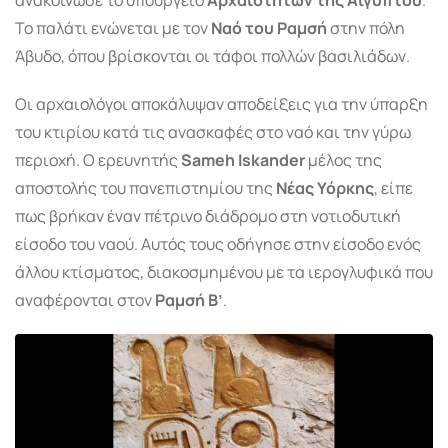
Το παλάτι ενώνεται με τον
Ναό του Ραμσή
στην πόλη
Άβυδο, όπου βρίσκονται οι τάφοι πολλών βασιλιάδων.
Οι αρχαιολόγοι αποκάλυψαν αποδείξεις για την ύπαρξη
του κτιρίου κατά τις ανασκαφές στο ναό και την γύρω
περιοχή. Ο ερευνητής
Sameh Iskander
μέλος της
αποστολής του πανεπιστημίου της
Νέας Υόρκης
, είπε
πως βρήκαν έναν πέτρινο διάδρομο στη νοτιοδυτική
είσοδο του ναού. Αυτός τους οδήγησε στην είσοδο ενός
άλλου κτίσματος, διακοσμημένου με τα ιερογλυφικά που
αναφέρονται στον
Ραμσή Β’
.