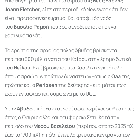
Η καθηγήτρια του πανεπιστημίου της
Νέας Υόρκης
Joann Fletcher,
είπε στο περιοδικό Newsweek ότι δεν
είναι πρωτοφανές εύρημα. Και ο ταφικός ναός
του
Βασιλιά Ραμσή
του 3ου συνοδεύεται από ένα
βασιλικό παλάτι.
Τα ερείπια της αρχαίας πόλης Άβυδος βρίσκονται
περίπου 300 μίλια νότια του Καΐρου στην έρημο δυτικά
του
Νείλου
. Εκεί βρίσκεται μια βασιλική νεκρόπολη
όπου φαραώ των πρώτων δυναστειών -όπως ο
Qaa
της
πρώτης και ο
Peribsen
της δεύτερης- εκτιμάται πως
έχουν ενταφιαστεί, σύμφωνα με το UCL.
Στην
Άβυδο
υπήρχαν και ναοί αφιερωμένοι σε θεότητες
όπως ο Όσιρις αλλά και του φαραώ Σέτι. Κατά την
περίοδο του
Μέσου Βασιλείου
(περίπου από το 2025 πΧ
έως το 1700 πΧ) η πόλη έγινε λατρευτικό κέντρο για τον