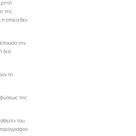
 ρητή
ς της
 η οποία δεν
λέπουσα την
ή διά
ούν τη
ς φύσεως της
όθεσίν του,
 παράγραφον