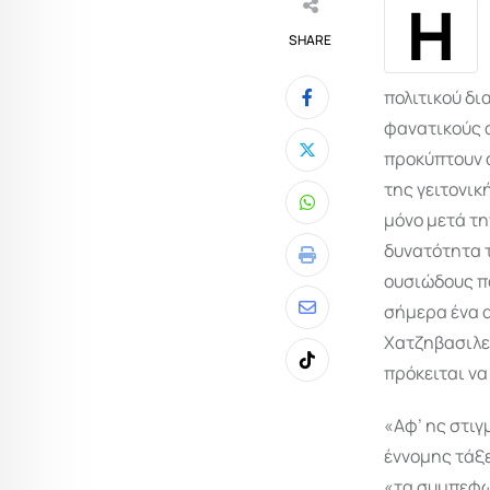
Η
SHARE
πολιτικού δι
φανατικούς 
προκύπτουν α
της γειτονικ
Whatsapp
μόνο μετά τη
δυνατότητα 
Print
ουσιώδους πα
σήμερα ένα α
Share
Χατζηβασιλεί
via
πρόκειται να
Tiktok
Email
«Αφ’ ης στι
έννομης τάξε
«τα συμπεφων