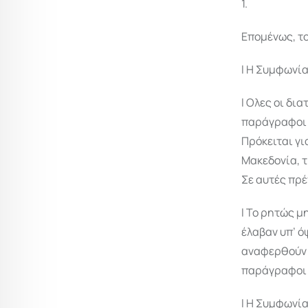
1.
Επομένως, το
l Η Συμφωνία
l Ολες οι δι
παράγραφοι γ
Πρόκειται γι
Μακεδονία, 
Σε αυτές πρέ
l Το ρητώς μ
έλαβαν υπ’ ό
αναφερθούν ρ
παράγραφοι 
l Η Συμφωνία