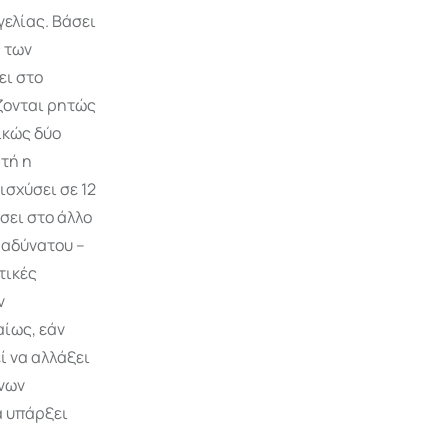
γελίας. Βάσει
 των
ει στο
ίζονται ρητώς
ικώς δύο
τή η
σχύσει σε 12
σει στο άλλο
 αδύνατου –
τικές
ν
ίως, εάν
ί να αλλάξει
ένων
α υπάρξει