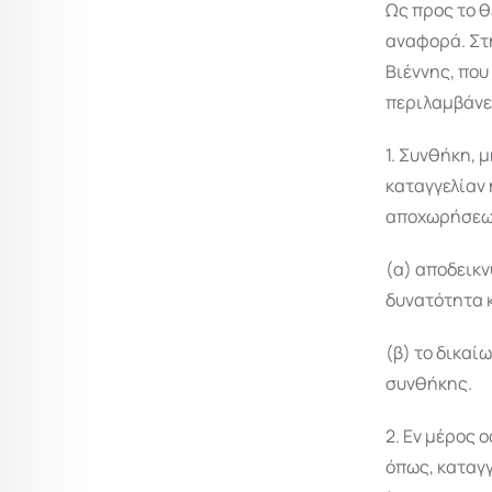
Ως προς το θ
αναφορά. Στ
Βιέννης, που
περιλαμβάνει
1. Συνθήκη, 
καταγγελίαν 
αποχωρήσεως
(α) αποδεικν
δυνατότητα 
(β) το δικαι
συνθήκης.
2. Εν μέρος 
όπως, καταγ