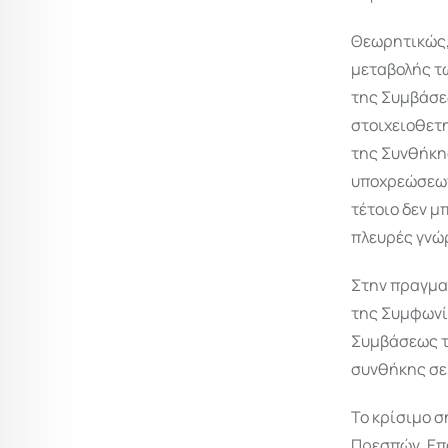
Θεωρητικώς,
μεταβολής τω
της Συμβάσεω
στοιχειοθετη
της Συνθήκη
υποχρεώσεων
τέτοιο δεν μ
πλευρές γνώρ
Στην πραγμα
της Συμφωνί
Συμβάσεως τ
συνθήκης σε
Το κρίσιμο 
Πρεσπών. Επ