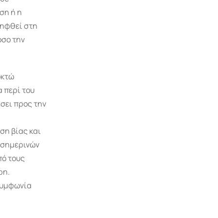
ση ή η
ληφθεί στη
όσο την
οκτώ
 περί του
σει προς την
ση βίας και
 σημερινών
πό τους
ρη.
Συμφωνία