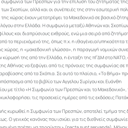
συμφωνία των Πρεσπών για την επίλυση του ζητήματος τη
των Σκοπίων, αλλά και οι συνέπειές της στην εσωτερική πολ
της χώρας έχουν μετατρέψει το Μακεδονικό σε βασικό ζήτη
αλόγου στην Ελλάδα. Η συμφωνία μεταξύ Αθηνών και Σκοπίων
φίλους και διαπρύσιους εχθρούς, ενώ μια σειρά από ζητήμα
πό το περιεχόμενό της, όπως π.χ. η ιθαγένεια/υπηκοότητα 
ής χώρας, η «μακεδονική γλώσσα», η παραγωγή νομικών συνε
ν κύρωσή της από την Ελλάδα, η ένταξη της πΓΔΜ στο ΝΑΤΟ, 
της Αθήνας να ξεφύγει από τις πρόνοιες της συμφωνίας σε
ραβίασης από τα Σκόπια. Σε αυτό το πλαίσιο, «Το Βήμα» π
πόσπασμα από το βιβλίο των Αγγελου Συρίγου και Ευάνθη
ου με τίτλο «Η Συμφωνία των Πρεσπών και το Μακεδονικό», 
 κυκλοφορήσει τις προσεχείς ημέρες από τις εκδόσεις Πατά
γμής κυρωθεί η Συμφωνία των Πρεσπών, αποτελεί τμήμα της 
ως. Ο γενικός κανόνας που ισχύει για τις διεθνείς συμφωνίες
ημένα πρέπει να τηρούνται» (pacta sunt servanda). Μόνον