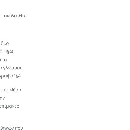
το ακόλουθο:
 δύο
ι 1§4).
εια
η γλώσσας.
γραφο 1§4.
τι τα Μέρη
μην
 επίμαχες
νθηκών που