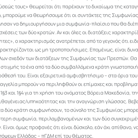
ύσεώς τους» θεωρείται ότι παρέχουν το δικαίωμα της καταγ
, μπορούμε να θεωρήσουμε ότι οι συντάκτες της Συμφωνίας
ησαν να δημιουργήσουν μια συμφωνία-πλαίσιο που θα διέπ
 σχέσεις των δύο κρατών. Αν και όλες οι διατάξεις χαρακτηρ
τες», ο χαρακτηρισμός ανατρέπεται από το γεγονός ότι ειδ
ρακτηρίζονται ως μη τροποποιήσιμες. Επομένως, είναι δυνα
λων σχεδόν των διατάξεων της Συμφωνίας των Πρεσπών. Θα ι
 στιγμής το ένα από τα δύο συμβαλλόμενα κράτη γνωστοποιή
ρόθεσή του. Είναι εξαιρετικά αμφισβητήσιμο – στα όρια του
αγγελία μπορούν να περιληφθούν οι επίμαχες και προβλημα
§3 και 1§4 για τη χρήση του ονόματος Βόρεια Μακεδονία, τη
ιθαγένειας/υπηκοότητας και την αναγνώριση γλώσσας. Βεβα
τα δύο κράτη συμφωνήσουν, το σύνολο της Συμφωνίας μπορε
στερη συμφωνία, περιλαμβανομένων και των δύο συγκεκριμ
Είναι όμως προφανές ότι είναι δύσκολο, εάν όχι απίθανο, ν
όψεων Ελλάδας – πΓΔΜ επί του θέματος.