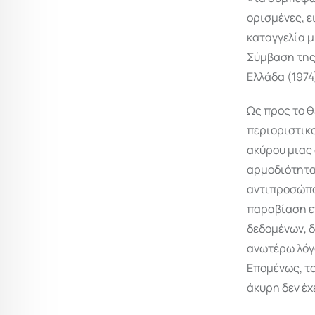
ορισμένες, ε
καταγγελία μ
Σύμβαση της 
Ελλάδα (1974
Ως προς το 
περιοριστικο
ακύρου μιας
αρμοδιότητα
αντιπροσώπου
παραβίαση ε
δεδομένων, δ
ανωτέρω λόγο
Επομένως, τ
άκυρη δεν έχ