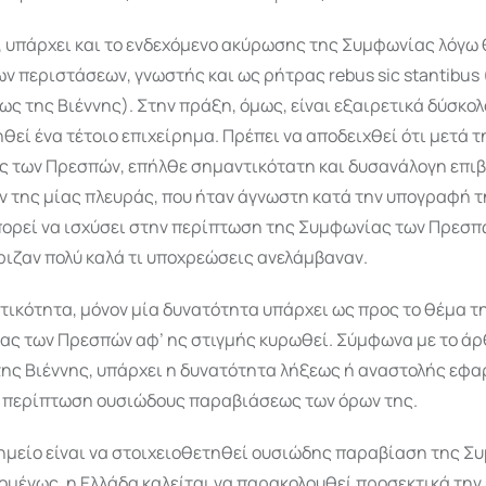
 υπάρχει και το ενδεχόμενο ακύρωσης της Συμφωνίας λόγω
ν περιστάσεων, γνωστής και ως ρήτρας rebus sic stantibus
ς της Βιέννης). Στην πράξη, όμως, είναι εξαιρετικά δύσκολ
θεί ένα τέτοιο επιχείρημα. Πρέπει να αποδειχθεί ότι μετά 
ς των Πρεσπών, επήλθε σημαντικότατη και δυσανάλογη επι
 της μίας πλευράς, που ήταν άγνωστη κατά την υπογραφή τη
πορεί να ισχύσει στην περίπτωση της Συμφωνίας των Πρεσπώ
ιζαν πολύ καλά τι υποχρεώσεις ανελάμβαναν.
τικότητα, μόνον μία δυνατότητα υπάρχει ως προς το θέμα τ
ας των Πρεσπών αφ’ ης στιγμής κυρωθεί. Σύμφωνα με το άρ
ης Βιέννης, υπάρχει η δυνατότητα λήξεως ή αναστολής εφα
 περίπτωση ουσιώδους παραβιάσεως των όρων της.
σημείο είναι να στοιχειοθετηθεί ουσιώδης παραβίαση της Σ
ομένως, η Ελλάδα καλείται να παρακολουθεί προσεκτικά τη