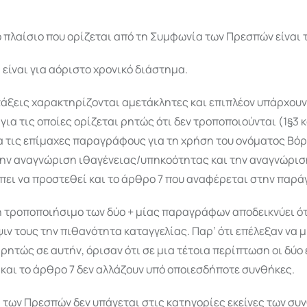
 πλαίσιο που ορίζεται από τη Συμφωνία των Πρεσπών είναι 
 είναι για αόριστο χρονικό διάστημα.
ατάξεις χαρακτηρίζονται αμετάκλητες και επιπλέον υπάρχουν
ια τις οποίες ορίζεται ρητώς ότι δεν τροποποιούνται (1§3 κα
α τις επίμαχες παραγράφους για τη χρήση του ονόματος Βόρ
την αναγνώριση ιθαγένειας/υπηκοότητας και την αναγνώρισ
πει να προστεθεί και το άρθρο 7 που αναφέρεται στην παρά
η τροποποιήσιμο των δύο + μίας παραγράφων αποδεικνύει ό
ψιν τους την πιθανότητα καταγγελίας. Παρ’ ότι επέλεξαν να 
ητώς σε αυτήν, όρισαν ότι σε μια τέτοια περίπτωση οι δύο
και το άρθρο 7 δεν αλλάζουν υπό οποιεσδήποτε συνθήκες.
 των Πρεσπών δεν υπάγεται στις κατηγορίες εκείνες των συ