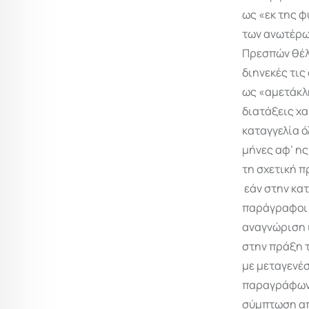
ως «εκ της φ
των ανωτέρω
Πρεσπών θέλ
διηνεκές τις
ως «αμετάκλη
διατάξεις χα
καταγγελία ό
μήνες αφ’ ης
τη σχετική π
εάν στην κατ
παράγραφοι 1
αναγνώριση 
στην πράξη 
με μεταγενέ
παραγράφων. 
σύμπτωση απ