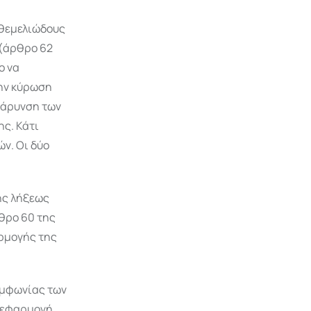
 θεμελιώδους
 (άρθρο 62
ο να
την κύρωση
βάρυνση των
ς. Κάτι
ν. Οι δύο
ης λήξεως
θρο 60 της
ρμογής της
υμφωνίας των
ν εφαρμογή