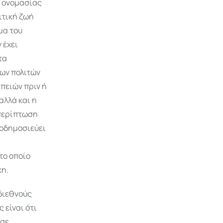
ς ονομασίας
ιτική ζωή
μα του
 έχει
τα
των πολιτών
πειών πριν ή
αλλά και η
 περίπτωση
ροδημοσιεύει
το οποίο
κη.
διεθνούς
 είναι ότι
 σε