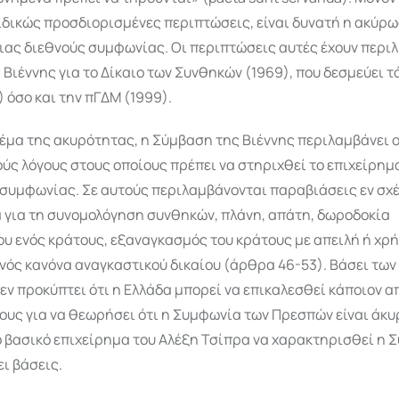
ιδικώς προσδιορισμένες περιπτώσεις, είναι δυνατή η ακύρω
ιας διεθνούς συμφωνίας. Οι περιπτώσεις αυτές έχουν περι
Βιέννης για το Δίκαιο των Συνθηκών (1969), που δεσμεύει τ
) όσο και την πΓΔΜ (1999).
θέμα της ακυρότητας, η Σύμβαση της Βιέννης περιλαμβάνει 
ύς λόγους στους οποίους πρέπει να στηριχθεί το επιχείρημα
 συμφωνίας. Σε αυτούς περιλαμβάνονται παραβιάσεις εν σχέ
 για τη συνομολόγηση συνθηκών, πλάνη, απάτη, δωροδοκία
 ενός κράτους, εξαναγκασμός του κράτους με απειλή ή χρή
νός κανόνα αναγκαστικού δικαίου (άρθρα 46-53). Βάσει των
εν προκύπτει ότι η Ελλάδα μπορεί να επικαλεσθεί κάποιον α
υς για να θεωρήσει ότι η Συμφωνία των Πρεσπών είναι άκυ
ο βασικό επιχείρημα του Αλέξη Τσίπρα να χαρακτηρισθεί η 
ει βάσεις.