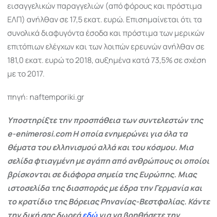
εισαγγελικών παραγγελιών (από φόρους και πρόστιμα
ΕΛΠ) ανήλθαν σε 17,5 εκατ. ευρώ. Επισημαίνεται ότι τα
συνολικά διαφυγόντα έσοδα και πρόστιμα των μερικών
επιτόπιων ελέγχων και των λοιπών ερευνών ανήλθαν σε
181,0 εκατ. ευρώ το 2018, αυξημένα κατά 73,5% σε σχέση
με το 2017.
πηγή: naftemporiki.gr
Υποστηρίξτε την προσπάθεια των συντελεστών της
e-enimerosi.com Η οποία ενημερώνει για όλα τα
θέματα του ελληνισμού αλλά και του κόσμου. Μια
σελίδα φτιαγμένη με αγάπη από ανθρώπους οι οποίοι
βρίσκονται σε διάφορα σημεία της Ευρώπης. Μιας
ιστοσελίδα της διασποράς με έδρα την Γερμανία και
το κρατίδιο της Βόρειας Ρηνανίας-Βεστφαλίας. Κάντε
την δική σας δωρεά
εδώ
για να βοηθήσετε την