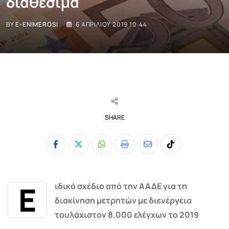
διαθέσιμα
BY
E-ENIMEROSI
6 ΑΠΡΙΛΊΟΥ 2019 10:44
SHARE
Whatsapp
Print
Share
Tiktok
via
Email
Ε
ιδικό σχέδιο από την ΑΑΔΕ για τη
διακίνηση μετρητών με διενέργεια
τουλάχιστον 8.000 ελέγχων το 2019