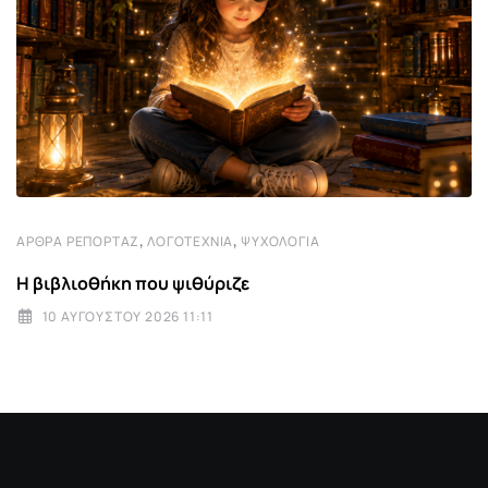
,
,
ΆΡΘΡΑ ΡΕΠΟΡΤΆΖ
ΛΟΓΟΤΕΧΝΊΑ
ΨΥΧΟΛΟΓΊΑ
Η βιβλιοθήκη που ψιθύριζε
10 ΑΥΓΟΎΣΤΟΥ 2026 11:11