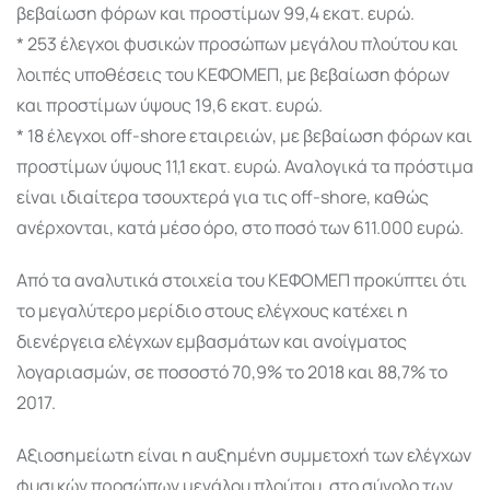
βεβαίωση φόρων και προστίμων 99,4 εκατ. ευρώ.
* 253 έλεγχοι φυσικών προσώπων μεγάλου πλούτου και
λοιπές υποθέσεις του ΚΕΦΟΜΕΠ, με βεβαίωση φόρων
και προστίμων ύψους 19,6 εκατ. ευρώ.
* 18 έλεγχοι off-shore εταιρειών, με βεβαίωση φόρων και
προστίμων ύψους 11,1 εκατ. ευρώ. Αναλογικά τα πρόστιμα
είναι ιδιαίτερα τσουχτερά για τις off-shore, καθώς
ανέρχονται, κατά μέσο όρο, στο ποσό των 611.000 ευρώ.
Από τα αναλυτικά στοιχεία του ΚΕΦΟΜΕΠ προκύπτει ότι
το μεγαλύτερο μερίδιο στους ελέγχους κατέχει η
διενέργεια ελέγχων εμβασμάτων και ανοίγματος
λογαριασμών, σε ποσοστό 70,9% το 2018 και 88,7% το
2017.
Αξιοσημείωτη είναι η αυξημένη συμμετοχή των ελέγχων
φυσικών προσώπων μεγάλου πλούτου, στο σύνολο των