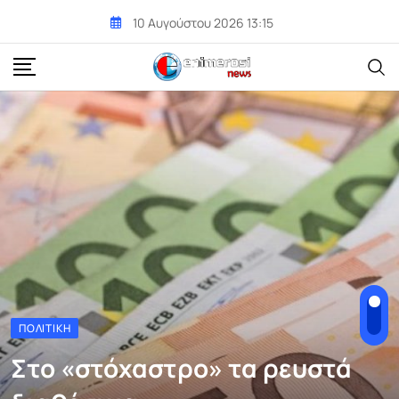
Skip
10 Αυγούστου 2026 13:15
to
content
ΠΟΛΙΤΙΚΉ
Στο «στόχαστρο» τα ρευστά