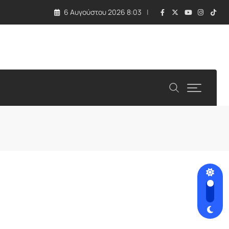
6 Αυγούστου 2026 8:03
ό τις ΗΠΑ και η στάση Νετανιάχου