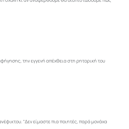
τική σχολή κι αν αναφερθούμε θα διαπιστώσουμε πως
αφήγησης, την εγγενή απέχθεια στη ρητορική του
νέφικτου. “Δεν είμαστε πια ποιητές, παρά μονάχα