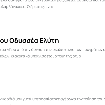
η έχει σαν εφαλτήριο την ερωτική μας φλέβα. Σε όποια ποιη
οσλαμβάνουσες. Ο έρωτας είναι
του Οδυσσέα Ελύτη
άβιου Μέσα από την άρνηση της ρεαλιστικής των πραγμάτων 
λων, διακριτικά υπαινίσσεται ο ποιητής ότι ο
ν καρδιά μου γιατί υπερασπίστηκε αγέρωχα την ποίηση του α