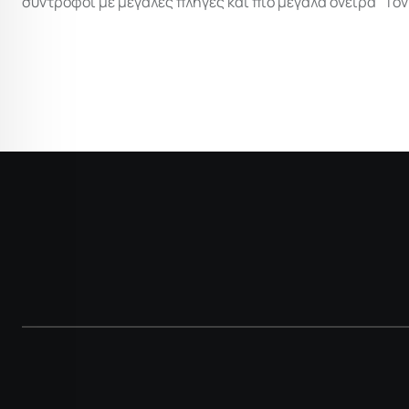
σύντροφοι με μεγάλες πληγές και πιο μεγάλα όνειρα” Τον