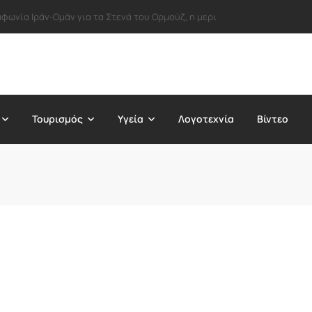
φωνία Ιράν-Ομάν για τα Στενά του Ορμούζ, η μερική άρση κυρώσεων απ
Τουρισμός
Υγεία
Λογοτεχνία
Βίντεο